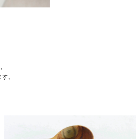
、
利。
ます。