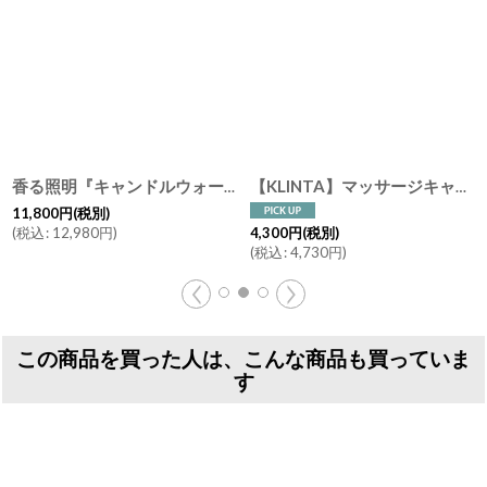
香る照明『キャンドルウォーマーランプ L ハリケーン＆マッサージキャンドル200』セット ライト アロマキャンドル KLINTA クリンタ マッサージキャンドル アロマランプ ディフューザー ランタン
【KLINTA】マッサージキャンドル 200ml 45時間 クリンタ スウェーデン イギリス製 アロマキャンドル アロマ 香り 北欧 ギフト キャンドル 癒し
11,800
円
(税別)
(
税込
:
12,980
円
)
4,300
円
(税別)
(
税込
:
4,730
円
)
この商品を買った人は、こんな商品も買っていま
す