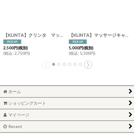
【KLINTA】クリンタ マッサージキャンドル 90ml スウェーデン イギリス アロマキャンドル 香り ギフト メッセージ アロマ
【KLINTA】マッサージキャンドル 300ml 60h クリンタ 蓋付 木製蓋 スウェーデン アロマキャンドル
2,500
円
(税別)
5,000
円
(税別)
(
税込
:
2,750
円
)
(
税込
:
5,500
円
)
ホーム
ショッピングカート
マイページ
Recent