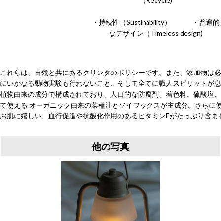
（Recycle)
・持続性（Sustinability） ・普遍的
なデザイン（Timeless design)
これらは、自然と共にあるクリンタのポリシーです。また、添加物は必
にいかなる動物実験も行わないこと、そして全てに職人スピリットが息
植物由来の成分で構成されており、人口的な防腐剤、着色料、硫酸塩、
て使える オーガニック由来の菜種油とソイワックスが主成分。さらに使用さ
お肌に嬉しい、血行促進や抗酸化作用のあるビタミンEがたっぷり含ま
他の写真