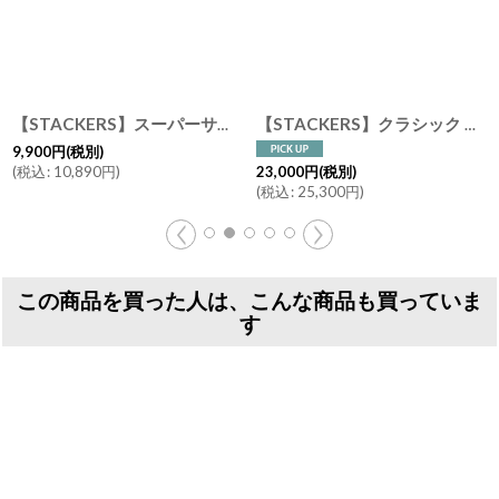
[
【STACKERS】スクープ ジュエリー スタンド Scoop Jewellery Stand ペブルグレー Pebble Grey スタッカーズ
73788
]
【STACKERS】ドレッシング テーブル ミラー ＆ ジュエリースタンド Dressing Table Mirror & Jewellery Stand トープ グレージュ Taupe スタッカーズ
6,900
円
(税別)
9,900
円
(税別)
(
税込
:
7,590
円
)
(
税込
:
10,890
円
)
この商品を買った人は、こんな商品も買っていま
す