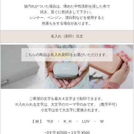
油汚れがついた場合は、薄めた中性洗剤を浸した布で
拭き、直ぐに乾拭きして下さい。
シンナー、ベンジン、漂白剤などを使用すると
色落ちをする場合があります。
名入れ（刻印）注文
名入れ刻印
こちらの商品は
をお選びいただけます。
ご希望の文字を最大４文字まで刻印できます。
※入れられる文字は、大文字のローマ字のみです。（数字不可）
小文字は全て大文字に変換されます。
【 例 】 YUI ・ K . H ・ LUV ・ W
~3文字 ¥2500 + 1文字 ¥500