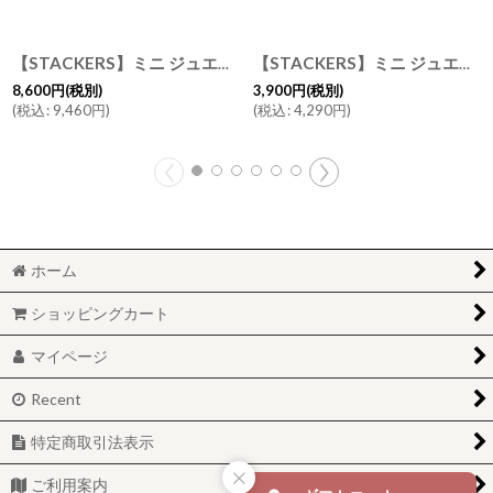
【STACKERS】ミニ ジュエリーボックス 選べる2個セット 2set ペブルグレー Pebble Grey スタッカーズ ロンドン UK
【STACKERS】ミニ ジュエリーボックス 11sec 11個仕切り ブラッシュピンク Blush Pink スタッカーズ イギリス ロンドン
8,600
円
(税別)
3,900
円
(税別)
(
税込
:
9,460
円
)
(
税込
:
4,290
円
)
ホーム
ショッピングカート
マイページ
Recent
特定商取引法表示
ご利用案内