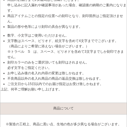
申し込みに記入漏れや確認事項があった場合、確認後の納期のご案内になりま
す。
商品アイテムごとの指定の位置への刻印となり、刻印箇所はご指定頂けませ
ん。
製品の形や色等により刻印の具合が異なります。
数字、小文字はご使用いただけません。
文字数はスペース、ピリオド、絵文字を含めて4文字まででございます。
（商品によりご希望に添えない場合がございます。）
※トラベル S は、スペース、ピリオドを含めて3文字までしか刻印できま
せん。
刻印カラーのみをご選択頂いても刻印はされません。
必ず文字をご指定ください。
お申し込み後の名入れ内容の変更は致しかねます。
不良商品以外の名入れ商品の商品の返品交換は致しかねます。
ご注文日から15日以内でのお届け指定はお受け致しかねます。
上記、何卒ご理解お願い申し上げます。
商品について
※製造の工程上、商品に黒い点、生地の色が多少異なる場合がございます。