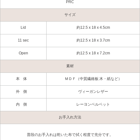
PRC
サイズ
Lid
約12.5 x 18 x 4.5cm
11 sec
約12.5 x 18 x 3.7cm
Open
約12.5 x 18 x 7.2cm
素材
本体
ＭＤＦ（中質繊維板:木・紙など）
外側
ヴィーガンレザー
内側
レーヨンベルベット
お手入れ方法
普段のお手入れは乾いた布で拭く程度で充分です。