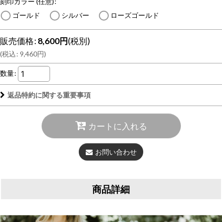
刻印カラー
(任意)
:
ゴールド
シルバー
ローズゴールド
販売価格
:
8,600
円
(税別)
(
税込
:
9,460
円
)
数量
:
返品特約に関する重要事項
カートに入れる
お問い合わせ
商品詳細