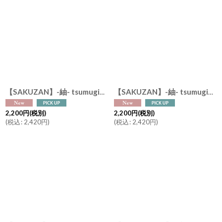
【SAKUZAN】-紬- tsumugi 碗 抹茶碗 中鉢 カフェオレボウル つむぎ 作山窯 日本製 φ13cm
【SAKUZAN】-紬- tsumugi 碗 飯碗 茶碗 ボウル つむぎ 作山窯 日本製
2,200
円
(税別)
2,200
円
(税別)
(
税込
:
2,420
円
)
(
税込
:
2,420
円
)