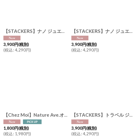
【STACKERS】ナノ ジュエリーボックス キーリング ブラッシュピンク Blush Pink Nano バッグチャーム スタッカーズ ロンドン UK
【STACKERS】ナノ ジュエリーボックス キーリング ペブルグレー Pebble Gray Nano バッグチャーム スタッカーズ ロンドン UK
3,900
円
(税別)
3,900
円
(税別)
(
税込
:
4,290
円
)
(
税込
:
4,290
円
)
【Chez Moi】Nature Ave.オリジナル リネンフリルタオル ギフト イタリア シェモア リネン コットンタオル ハンカチ
【STACKERS】トラベル ジュエリーボックス S TravelS ペブルシルバー Pebble Silver トラベルS スタッカーズ ロンドン UK
1,800
円
(税別)
3,900
円
(税別)
(
税込
:
1,980
円
)
(
税込
:
4,290
円
)