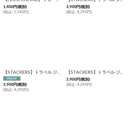
1,400
円
(税別)
3,900
円
(税別)
(
税込
:
1,540
円
)
(
税込
:
4,290
円
)
【STACKERS】トラベル ジュエリーボックス S TravelS セージグリーン Sage Green スタッカーズ ロンドン
【STACKERS】トラベル ジュエリーボックス S travel S イエロー Yellow スタッカーズ
3,900
円
(税別)
(
税込
:
4,290
円
)
3,900
円
(税別)
(
税込
:
4,290
円
)