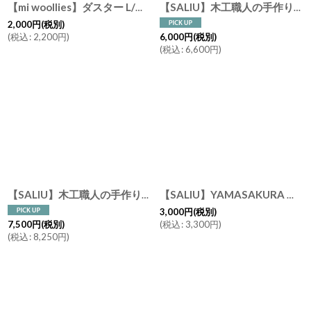
【mi woollies】ダスター L/羊の毛/ニュージーランド製 お掃除道具 ホコリ取り 羊毛 見せる お掃除
【SALIU】木工職人の手作り 東濃ひのき まないた 32cm SALIU まな板 LOLO 柾目 日本製 ヒノキ
2,000
円
(税別)
(
税込
:
2,200
円
)
6,000
円
(税別)
(
税込
:
6,600
円
)
【SALIU】木工職人の手作り 東濃ひのきまないた 45cm SALIU ヒノキ まな板 LOLO 柾目 日本製
【SALIU】YAMASAKURA 山桜 まないた 小 20ｃｍ 天然木 /山桜材/さくら/天然木/まな板/カッティングボード/木製/日本製
3,000
円
(税別)
(
税込
:
3,300
円
)
7,500
円
(税別)
(
税込
:
8,250
円
)