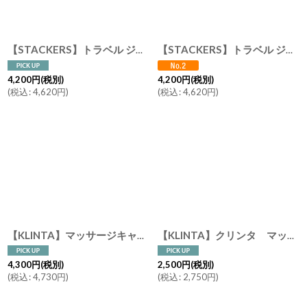
【STACKERS】トラベル ジュエリーボックス S+ エスプラス travel S+ Blush Pink ブラッシュピンク スタッカーズ ロンドン
【STACKERS】トラベル ジュエリーボックス S+ エスプラス travel S+ トープ Taupe スタッカーズ ロンドン
4,200
円
(税別)
4,200
円
(税別)
(
税込
:
4,620
円
)
(
税込
:
4,620
円
)
【KLINTA】マッサージキャンドル 200ml 45時間 クリンタ スウェーデン イギリス製 アロマキャンドル アロマ 香り 北欧 ギフト キャンドル 癒し
【KLINTA】クリンタ マッサージキャンドル 90ml スウェーデン イギリス アロマキャンドル 香り ギフト メッセージ アロマ
4,300
円
(税別)
2,500
円
(税別)
(
税込
:
4,730
円
)
(
税込
:
2,750
円
)