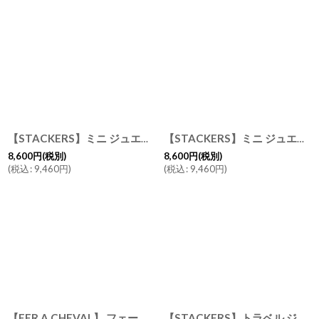
【STACKERS】ミニ ジュエリーボックス 選べる2個セット 2set ブラッシュピンク BushPink スタッカーズ ロンドン UK
【STACKERS】ミニ ジュエリーボックス 選べる2個セット 2set セージグリーン SageGreen スタッカーズ ロンドン UK
8,600
円
(税別)
8,600
円
(税別)
(
税込
:
9,460
円
)
(
税込
:
9,460
円
)
【FER A CHEVAL】 フェールシュヴァル ディッシュソープ 500ml 食器用洗剤 ソープ オリーブ ナチュラル 肌に優しい 食器洗剤 フランス製
【STACKERS】トラベル ジュエリーボックス S Travel S オートミール Oatmeal スタッカーズ