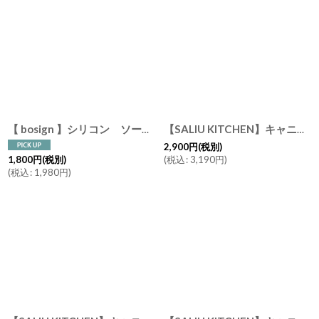
【 bosign 】シリコン ソープディッシュ L ボサイン SOAP SAVER FLOW
【SALIU KITCHEN】キャニスター BS08 選べる ２個セット チーク材 木 日本製 BASIC CANISTER LOLO ロロ 美濃焼
2,900
円
(税別)
(
税込
:
3,190
円
)
1,800
円
(税別)
(
税込
:
1,980
円
)