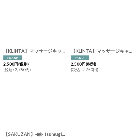
【KLINTA】マッサージキャンドル 90ml スウェーデン製 アロマキャンドル 香り ギフト メッセージ リリー ピーチ ハニーデューメロン エルダーフラワー レモン フィグ グレープ
【KLINTA】マッサージキャンドル 90ml アロマキャンドル Just a little something メッセージ パッケージ
2,500
円
(税別)
2,500
円
(税別)
(
税込
:
2,750
円
)
(
税込
:
2,750
円
)
【SAKUZAN】-紬- tsumugi カップ ゴス サビ 茶碗 ボウル ラテアート 作山窯 日本製