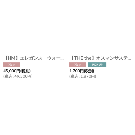
【HM】エレガンス ウォールクロック スクエア Elegance Wall Clock 60cmx60cm かけ時計 インテリア
【THE the】オスマンサスティー ザ・ティー ピロースプレー 50ml キンモクセイ フレグランス THE the フランス製 サンタール・エ・ボーテ 金木犀 きんもくせい
45,000
円
(税別)
1,700
円
(税別)
(
税込
:
49,500
円
)
(
税込
:
1,870
円
)