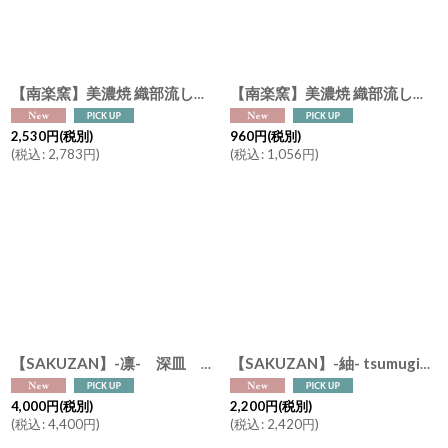
絞り込む
【南楽窯】美濃焼 織部流し 片口抹茶碗 日本製 φ13cm 抹茶オレ
【南楽窯】美濃焼 織部流し 湯呑み 小鉢 日本製 φ8.5cm
2,530
円
(税別)
960
円
(税別)
(
税込
:
2,783
円
)
(
税込
:
1,056
円
)
【SAKUZAN】-凛- 深皿 φ21cm deep plate パスタプレート ネイビーグラデーション 紺 作山窯 日本製
【SAKUZAN】-紬- tsumugi 片口碗 碗 中鉢 抹茶ラテボウル 作山窯 日本製 美濃焼 φ13cm
4,000
円
(税別)
2,200
円
(税別)
(
税込
:
4,400
円
)
(
税込
:
2,420
円
)