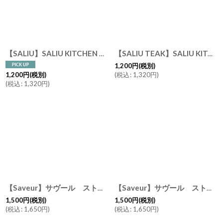
【SALIU】SALIU KITCHEN コーヒースプーン チーク 木製 メジャースプーン 計量スプーン Teak Coffee Spoon LOLO おおさじこさじ キッチンツール
【SALIU TEAK】SALIU KITCHEN おおさじこさじ チーク 木製 軽量スプーン 5ml 15ml キッチンツール
1,200
円
(税別)
(
税込
:
1,320
円
)
1,200
円
(税別)
(
税込
:
1,320
円
)
【Saveur】サヴール ストレートマグ ゴールド シルバー ライン 黒土 ホワイト ブラック カフェ 日本製 320ml サブール
【Saveur】サヴール ストレートマグN 黒土 ホワイト ブラック 320ml サブール 日本製
1,500
円
(税別)
1,500
円
(税別)
(
税込
:
1,650
円
)
(
税込
:
1,650
円
)