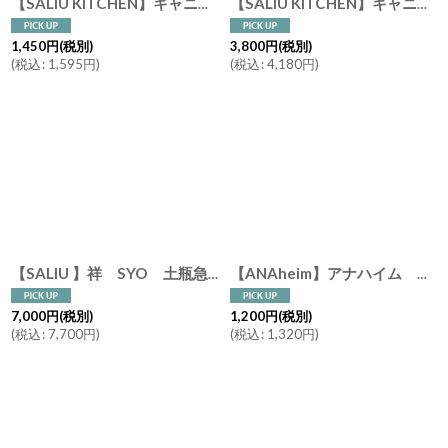
【SALIU KITCHEN】キャニスター BS08 チーク材 木葢 ストーン 陶器 日本製 LOLO ソルト シュガー コーヒー ティー
【SALIU KITCHEN】キャニスター BS08 選べる キャニスター２個＋おおさじこさじチーク材 セット チーク材 木葢 白磁 日本製 LOLO ロロ 美濃焼
1,450
円
(税別)
3,800
円
(税別)
(
税込
:
1,595
円
)
(
税込
:
4,180
円
)
【SALIU 】祥 SYO 土瓶急須 湯呑み ３点セット ギフトセット 美濃焼 日本製 30703-30707
【ANAheim】アナハイム ダブルウォールタンブラー S 210ml 二重ガラス 耐熱ガラス Double Wall Tumbler 210
7,000
円
(税別)
1,200
円
(税別)
(
税込
:
7,700
円
)
(
税込
:
1,320
円
)