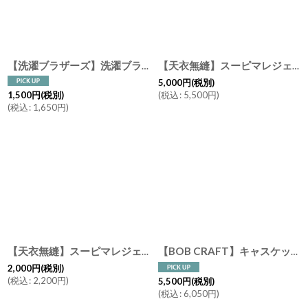
【洗濯ブラザーズ】洗濯ブラシ 馬毛 平野刷毛製作所 ブラシの平野 洗濯 洗濯洗剤 洗濯用品 LIVRER YOKOHAMA リブレ ヨコハマ
【天衣無縫】スーピマレジェ バスタオル BT オーガニックコットン ホワイト スモークグリーン 日本製
5,000
円
(税別)
(
税込
:
5,500
円
)
1,500
円
(税別)
(
税込
:
1,650
円
)
【天衣無縫】スーピマレジェ フェイスタオル FT オーガニックコットン ホワイト スモークグリーン 日本製 ３４x８６cm
【BOB CRAFT】キャスケット L 高さ30cm ガラス フラワーベース クリア モーヴピンク グレイ 花瓶
2,000
円
(税別)
(
税込
:
2,200
円
)
5,500
円
(税別)
(
税込
:
6,050
円
)