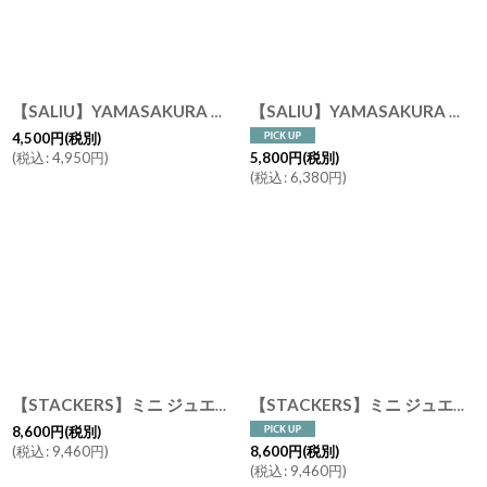
【SALIU】YAMASAKURA 山桜 まないた 中 30ｃｍ 天然木 /山桜材/さくら/天然木/まな板/カッティングボード/木製/日本製
【SALIU】YAMASAKURA 山桜 丸まないた ２８ 28cm 天然木 まな板
4,500
円
(税別)
(
税込
:
4,950
円
)
5,800
円
(税別)
(
税込
:
6,380
円
)
【STACKERS】ミニ ジュエリーボックス 選べる2個セット 2set ラベンダー Lavender スタッカーズ ロンドン UK
【STACKERS】ミニ ジュエリーボックス 選べる2個セット 2set シルバー Silver 日本限定 ユナイテッドアローズ コラボ スタッカーズ ロンドン UK
8,600
円
(税別)
(
税込
:
9,460
円
)
8,600
円
(税別)
(
税込
:
9,460
円
)