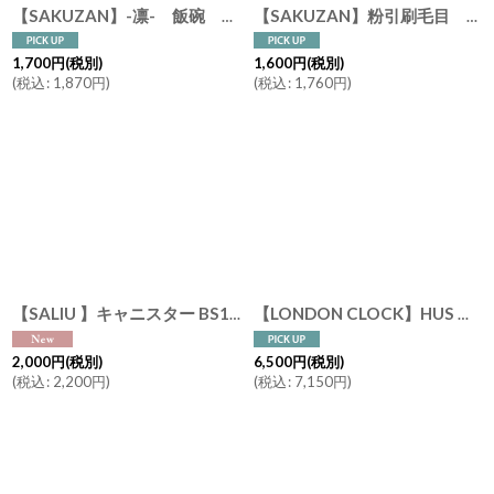
【SAKUZAN】-凛- 飯碗 茶碗 ボウル 作山窯 日本製
[
393
【SAKUZAN】粉引刷毛目 茶碗 夫婦茶碗 作山 美濃焼 日本製
1,700
円
(税別)
1,600
円
(税別)
(
税込
:
1,870
円
)
(
税込
:
1,760
円
)
【SALIU 】キャニスター BS10 保存容器 450ml 磁器 チーク材 木葢 SALIU KITCHEN 日本製ソルト シュガー
【LONDON CLOCK】HUS ロンドンクロック ハス イギリス ロンドン おしゃれ 置き時計 英国 保証書
2,000
円
(税別)
6,500
円
(税別)
(
税込
:
2,200
円
)
(
税込
:
7,150
円
)