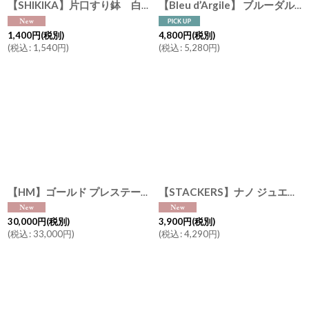
【SHIKIKA】片口すり鉢 白唐津 黒唐津 美濃焼 陶器 日本製 SALIU LOLO
【Bleu d’Argile】 ブルーダルジール マグカップ フランス 食器 陶器 ブルーダルジル
1,400
円
(税別)
4,800
円
(税別)
(
税込
:
1,540
円
)
(
税込
:
5,280
円
)
【HM】ゴールド プレステージ スレッジ Gold Prestige Sledge テーブルデコレーション インテリア
【STACKERS】ナノ ジュエリーボックス キーリング トープ Taupe Nano バッグチャーム スタッカーズ ロンドン UK
30,000
円
(税別)
3,900
円
(税別)
(
税込
:
33,000
円
)
(
税込
:
4,290
円
)