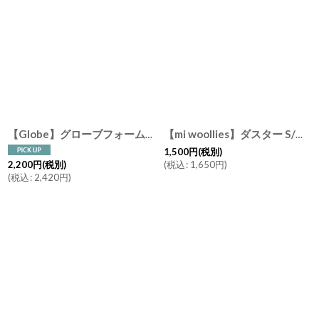
【Globe】グローブフォームボトル 450ml 泡タイプ 液体石けん専用 白磁器 日本製 ホワイト
【mi woollies】ダスター S/羊の毛/ ニュージーランド産 羊毛 お掃除 道具 見せる インテリア おしゃれ 掃除
1,500
円
(税別)
(
税込
:
1,650
円
)
2,200
円
(税別)
(
税込
:
2,420
円
)