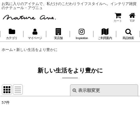
お気に入りのアイテムで、私だけのこだわりライフスタイルへ。インテリア雑貨
のナテュール・アヴニュ
カート
TOP
カテゴリ
マイページ
実店舗
Inspiration
ご利用案内
商品検索
ホーム
>
新しい生活をより豊かに
新しい生活をより豊かに
表示順変更
閉じる
57
件
表示数
:
並び順
: