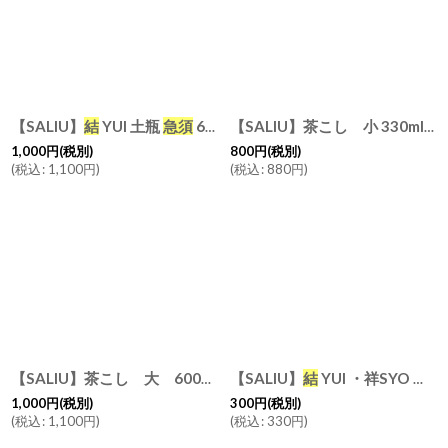
【SALIU】
結
YUI 土瓶
急須
600ml ハンドル 交換用部品セット （ハンドル・ネジ2組）
【SALIU】茶こし 小 330ml用
1,000
円
(税別)
800
円
(税別)
(
税込
:
1,100
円
)
(
税込
:
880
円
)
【SALIU】
結
祥 縁 茶漉し
結
YUI ・祥SYO 土瓶
急須
茶
【SALIU】茶こし 大 600ml用
1,000
円
(税別)
300
円
(税別)
(
税込
:
1,100
円
)
(
税込
:
330
円
)