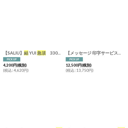
【SALIU】
結
YUI
急須
330ml 横手 白 灰 浅葱 墨 美濃焼
【メッセージ 印字サービス】【SALIU】
4,200
円
(税別)
12,500
円
(税別)
(
税込
:
4,620
円
)
(
税込
:
13,750
円
)