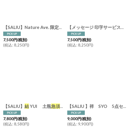
絞り込む
結
YUI 土瓶
急須
60
【SALIU】Nature Ave. 限定カラー 薄墨
【メッセージ 印字サービス】【SALIU】
7,500
円
(税別)
7,500
円
(税別)
(
税込
:
8,250
円
)
(
税込
:
8,250
円
)
【SALIU】
結
YUI 土瓶
急須
330ml Nature Ave.オリ
【SALIU 】祥 SYO 5点セット 土瓶
7,800
円
(税別)
9,000
円
(税別)
(
税込
:
8,580
円
)
(
税込
:
9,900
円
)