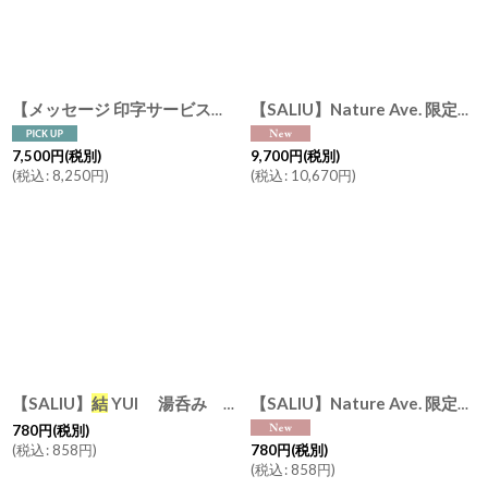
結
YUI 土瓶
急須
330m
【メッセージ 印字サービス】【SALIU】
【SALIU】Nature Ave. 限定カラー 薄墨
7,500
円
(税別)
9,700
円
(税別)
(
税込
:
8,250
円
)
(
税込
:
10,670
円
)
【SALIU】
結
YUI 湯呑み 湯飲み カップ コップ 美濃焼 日本製
【SALIU】Nature Ave. 限定カラー 薄墨
780
円
(税別)
(
税込
:
858
円
)
780
円
(税別)
(
税込
:
858
円
)