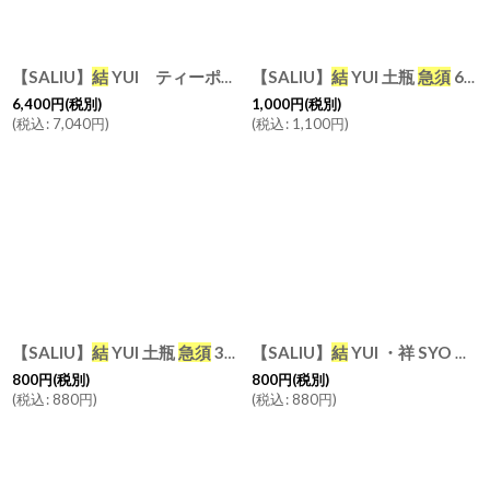
【SALIU】
結
YUI ティーポット ６００ml
【SALIU】
結
YUI 土瓶
急須
紅茶の為の
急須
600ml 蓋 交換用部品
6,400
円
(税別)
1,000
円
(税別)
(
税込
:
7,040
円
)
(
税込
:
1,100
円
)
【SALIU】
結
YUI 土瓶
急須
330ml 蓋 交換用部品
【SALIU】
結
YUI ・祥 SYO 土瓶
[
30581-1
]
800
円
(税別)
800
円
(税別)
(
税込
:
880
円
)
(
税込
:
880
円
)