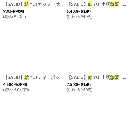
【SALIU】
結
YUI カップ （大） 白 墨 桜 湯呑み 湯飲み Mat White Black Pink
【SALIU】
結
YUI 土瓶
急須
330ml 美濃焼 磁器 日本製
900
円
(税別)
5,400
円
(税別)
(
税込
:
990
円
)
(
税込
:
5,940
円
)
【SALIU】
結
YUI ティーポット ３３０ml 紅茶のための茶器
【SALIU】
結
YUI 土瓶
急須
600ml
4,600
円
(税別)
7,500
円
(税別)
(
税込
:
5,060
円
)
(
税込
:
8,250
円
)