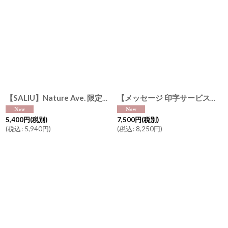
結
YUI 土瓶
急須
33
【SALIU】Nature Ave. 限定カラー 薄墨
【メッセージ 印字サービス】【SALIU】Nature Ave. 限定カラー 薄墨
5,400
円
(税別)
7,500
円
(税別)
(
税込
:
5,940
円
)
(
税込
:
8,250
円
)