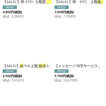
急須
木製ハンドル 美濃焼 日本製 
【SALIU 】祥 SYO 土瓶
急須
【SALIU 】祥-SYO- 土瓶型
4,800
円
(税別)
7,000
円
(税別)
(
税込
:
5,280
円
)
(
税込
:
7,700
円
)
【SALIU】
結
YUI 土瓶
急須
330ml 湯呑み（布なし内紙なし） 3点セット ギフトセット 美濃焼
【メッセージ 印字サービス】【SALIU】
6,960
円
(税別)
9,700
円
(税別)
(
税込
:
7,656
円
)
(
税込
:
10,670
円
)