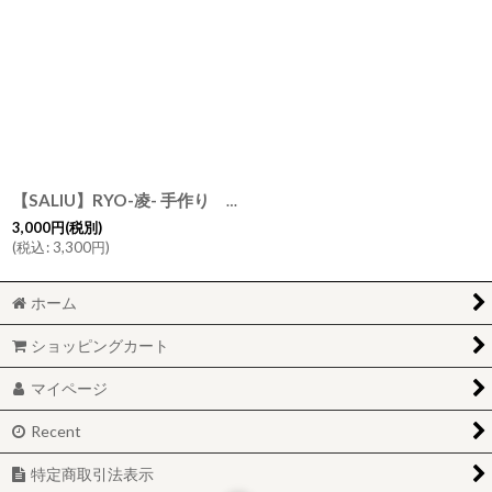
【SALIU】RYO-凌- 手作り 一輪挿し/花器/花瓶/伝統工芸士/玉光陶苑/常滑焼/日本製/サリウ
3,000
円
(税別)
(
税込
:
3,300
円
)
ホーム
ショッピングカート
マイページ
Recent
特定商取引法表示