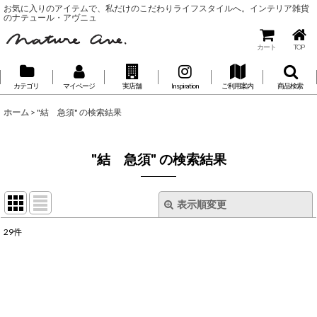
お気に入りのアイテムで、私だけのこだわりライフスタイルへ。インテリア雑貨
のナテュール・アヴニュ
カート
TOP
カテゴリ
マイページ
実店舗
Inspiration
ご利用案内
商品検索
ホーム
>
"結 急須"
の
検索結果
"結 急須"
の
検索結果
表示順変更
閉じる
29
件
🔍 Search...
:
表示数
:
並び順
: