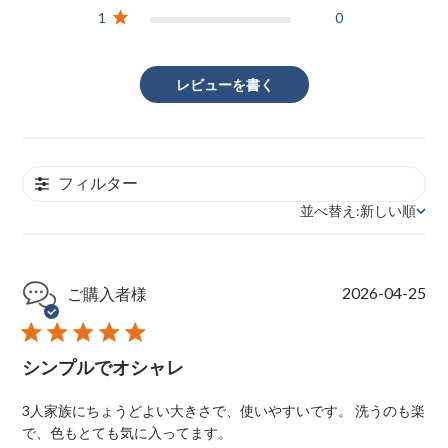
1
0
レビューを書く
フィルター
並べ替え:
新しい順
並べ替え
P
2026-04-25
ご購入者様
u
b
l
シンプルでオシャレ
i
s
h
3人家族にちょうどよい大きさで、使いやすいです。 洗うのも楽
e
で、色もとても気に入ってます。
d