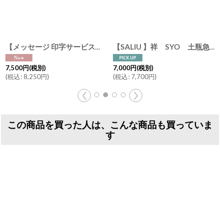
【メッセージ 印字サービス】【SALIU】Nature Ave. 限定カラー 薄墨 結 YUI 土瓶 急須 330ml 湯呑み ギフト 3点Set 急須セット 日本製
[
180
【SALIU 】祥 SYO 土瓶急須 湯呑み ３点セット ギフトセット 美濃焼 日本製 30703-30707
7,500
円
(税別)
7,000
円
(税別)
(
税込
:
8,250
円
)
(
税込
:
7,700
円
)
この商品を買った人は、こんな商品も買っていま
す