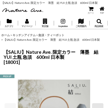
【SALIU】Nature Ave. 限定カラー 薄墨 結 YUI 土瓶 急須 600ml 日本製
カート
TOP
カテゴリ
マイページ
実店舗
Inspiration
ご利用案内
商品検索
ホーム
>
キッチンアイテム
>
急須・ティーポット
>
【SALIU】Nature Ave. 限定カラー 薄墨 結 YUI 土瓶 急須 600ml 日本製
【SALIU】Nature Ave. 限定カラー 薄墨 結
YUI 土瓶 急須 600ml 日本製
[
18001
]