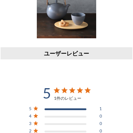
ユーザーレビュー
5
5 out of 5 stars 1 total reviews
1件のレビュー
5
1
4
0
3
0
2
0