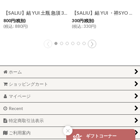
【SALIU】結 YUI 土瓶 急須 330ml 蓋 交換用部品
[
30581-1
【SALIU】結 YUI ・祥SYO 土瓶 急須 ネジ １セット 交換用部品 ネコポス対応
]
800
円
(税別)
300
円
(税別)
(
税込
:
880
円
)
(
税込
:
330
円
)
ホーム
ショッピングカート
マイページ
Recent
特定商取引法表示
ご利用案内
ギフトコーナー