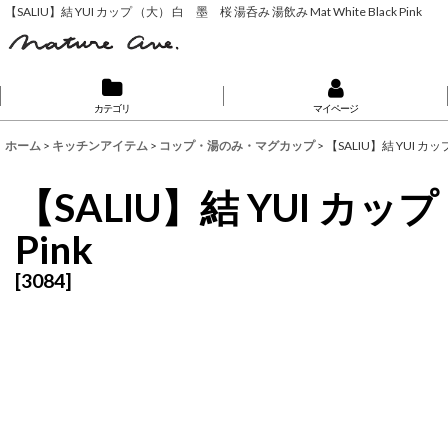
【SALIU】結 YUI カップ （大） 白 墨 桜 湯呑み 湯飲み Mat White Black Pink
カテゴリ
マイページ
ホーム
>
キッチンアイテム
>
コップ・湯のみ・マグカップ
>
【SALIU】結 YUI カップ
【SALIU】結 YUI カップ
Pink
[
3084
]