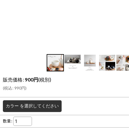
販売価格
:
900
円
(税別)
(
税込
:
990
円
)
カラー
を選択してください
数量
: