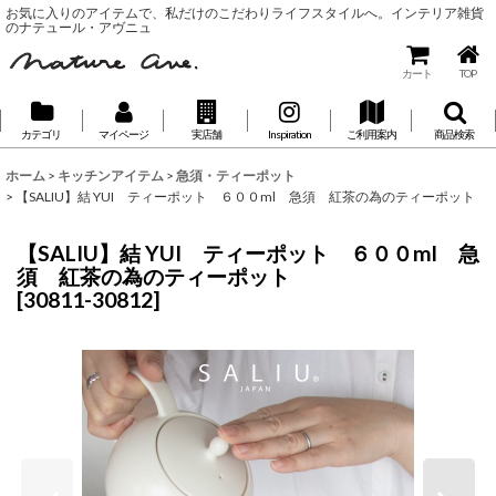
お気に入りのアイテムで、私だけのこだわりライフスタイルへ。インテリア雑貨
のナテュール・アヴニュ
カート
TOP
カテゴリ
マイページ
実店舗
Inspiration
ご利用案内
商品検索
ホーム
>
キッチンアイテム
>
急須・ティーポット
>
【SALIU】結 YUI ティーポット ６００ml 急須 紅茶の為のティーポット
【SALIU】結 YUI ティーポット ６００ml 急
須 紅茶の為のティーポット
[
30811-30812
]