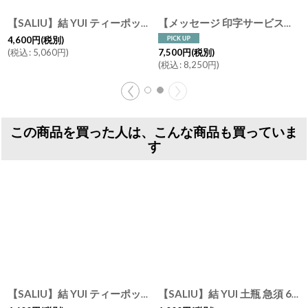
【SALIU】結 YUI ティーポット ３３０ml 紅茶のための茶器 急須 陶器 日本製 美濃焼
[
18262-18263
]
【メッセージ 印字サービス】【SALIU】結 YUI 土瓶 急須 330ml 湯呑み ギフト 3点Set 急須セット お茶の時間 美濃焼
4,600
円
(税別)
(
税込
:
5,060
円
)
7,500
円
(税別)
(
税込
:
8,250
円
)
この商品を買った人は、こんな商品も買っていま
す
【SALIU】結 YUI ティーポット ３３０ml 紅茶のための茶器 急須 陶器 日本製 美濃焼
【SALIU】結 YUI 土瓶 急須 600ml 蓋 交換用部品