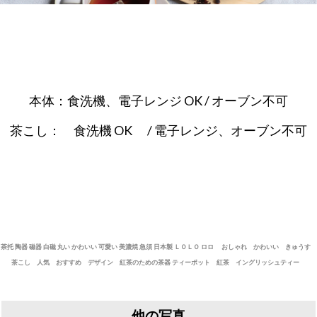
本体：食洗機、電子レンジ OK / オーブン不可
茶こし： 食洗機 OK / 電子レンジ、オーブン不可
茶托 陶器 磁器 白磁 丸い かわいい 可愛い 美濃焼 急須 日本製 ＬＯＬＯ ロロ おしゃれ かわいい きゅうす
茶こし 人気 おすすめ デザイン 紅茶のための茶器 ティーポット 紅茶 イングリッシュティー
他の写真