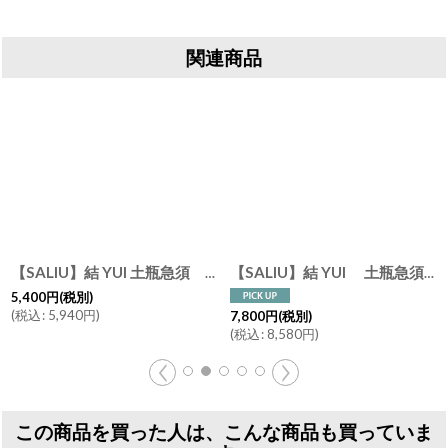
関連商品
【SALIU】結 YUI 土瓶急須 330ml 美濃焼 磁器 日本製
[
3058
【SALIU】結 YUI 土瓶急須 330ml Nature Ave.オリジナル シャンパンゴールド シルバー
]
5,400
円
(税別)
(
税込
:
5,940
円
)
7,800
円
(税別)
(
税込
:
8,580
円
)
この商品を買った人は、こんな商品も買っていま