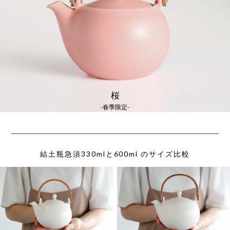
桜
-春季限定-
結土瓶急須330mlと600ml のサイズ比較