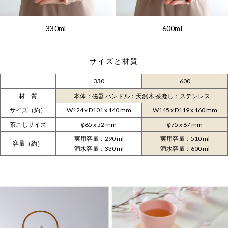
330ml
600ml
サイズと材質
330
600
材 質
本体：磁器 ハンドル：天然木 茶漉し：ステンレス
サイズ（約）
W124 x D101 x 140 mm
W145 x D119 x 160 mm
茶こしサイズ
φ65 x 52 mm
φ75 x 67 mm
実用容量：290 ml
実用容量：510 ml
容量（約）
満水容量：330 ml
満水容量：600 ml