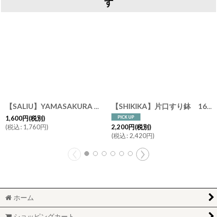
す
【SALIU】YAMASAKURA 茶さじ 山桜 ティースプーン 茶葉 木製 天然木 日本製 LOLO ネコポス対応
【SHIKIKA】片口すり鉢 16 φ16cm 白唐津 黒唐津 美濃焼 陶器 日本製 SALIU LOLO
1,600
円
(税別)
(
税込
:
1,760
円
)
2,200
円
(税別)
(
税込
:
2,420
円
)
ホーム
ショッピングカート