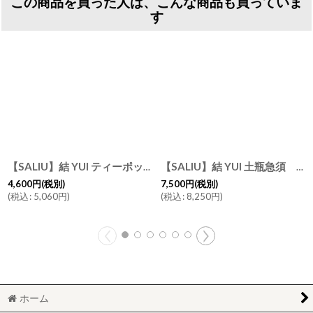
この商品を買った人は、こんな商品も買っていま
す
【SALIU】結 YUI ティーポット ３３０ml 紅茶のための茶器 急須 陶器 日本製 美濃焼
【SALIU】結 YUI 土瓶急須 600ml 急須 美濃焼 日本製 白 黒 灰 ホワイト ブラック グレー Nature Ave.限定 桜 ピンク
4,600
円
(税別)
7,500
円
(税別)
(
税込
:
5,060
円
)
(
税込
:
8,250
円
)
ホーム