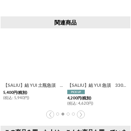
関連商品
【SALIU】結 YUI 土瓶急須 330ml 美濃焼 磁器 日本製
[
3058
【SALIU】結 YUI 急須 330ml 横手 白 灰 浅葱 墨 美濃焼
[
3
]
5,400
円
(税別)
(
税込
:
5,940
円
)
4,200
円
(税別)
(
税込
:
4,620
円
)