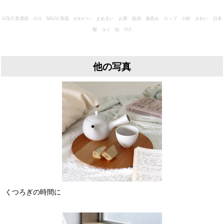
LOLO 美濃焼 ロロ SALIU 茶器 かわいい まあるい お茶 急須 湯呑み カップ 小鉢 きれい 日本
製 ユイ 結 YUI
他の写真
くつろぎの時間に