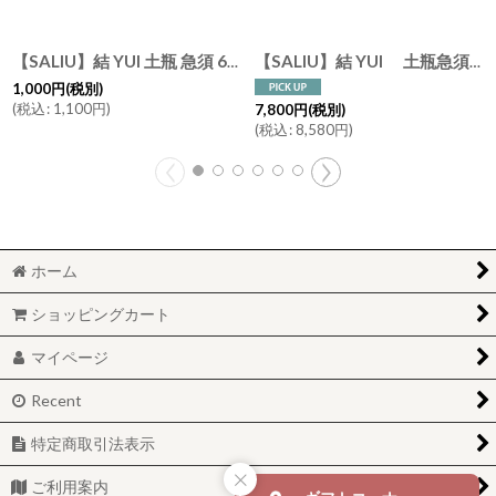
【SALIU】結 YUI 土瓶 急須 600ml ハンドル 交換用部品セット （ハンドル・ネジ2組）
【SALIU】結 YUI 土瓶急須 330ml Nature Ave.オリジナル シャンパンゴールド シルバー
1,000
円
(税別)
(
税込
:
1,100
円
)
7,800
円
(税別)
(
税込
:
8,580
円
)
ホーム
ショッピングカート
マイページ
Recent
特定商取引法表示
ご利用案内