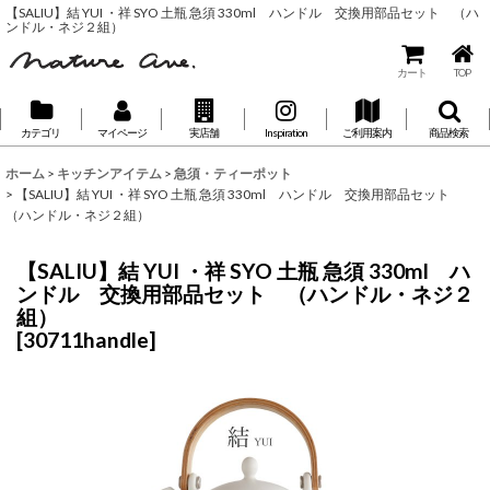
【SALIU】結 YUI ・祥 SYO 土瓶 急須 330ml ハンドル 交換用部品セット （ハ
ンドル・ネジ２組）
カート
TOP
カテゴリ
マイページ
実店舗
Inspiration
ご利用案内
商品検索
ホーム
>
キッチンアイテム
>
急須・ティーポット
>
【SALIU】結 YUI ・祥 SYO 土瓶 急須 330ml ハンドル 交換用部品セット
（ハンドル・ネジ２組）
【SALIU】結 YUI ・祥 SYO 土瓶 急須 330ml ハ
ンドル 交換用部品セット （ハンドル・ネジ２
組）
[
30711handle
]