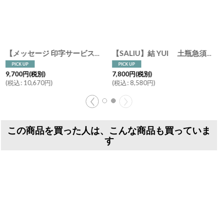
[
3058
【メッセージ 印字サービス】【SALIU】結 YUI 土瓶 急須 330ml ギフト 5点Set 急須セット メッセージカード 茶托 陶器 磁器 白磁 美濃焼 急須 日本製 ギフトセット
]
【SALIU】結 YUI 土瓶急須 330ml Nature Ave.オリジナル シャンパンゴールド シルバー
9,700
円
(税別)
7,800
円
(税別)
(
税込
:
10,670
円
)
(
税込
:
8,580
円
)
この商品を買った人は、こんな商品も買っていま
す