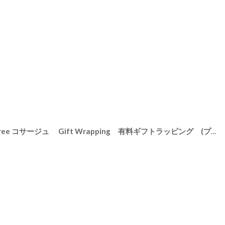
[
GF10007
]
【Gift】リトルツリー Little tree コサージュ Gift Wrapping 有料ギフトラッピング (プリザーブドフラワー・リボン）