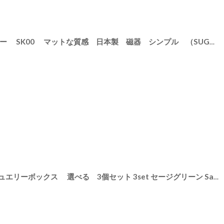
[
GF10009
]
【SALIU KITCHEN】キャニスター SK00 マットな質感 日本製 磁器 シンプル （SUGAR SALT TEA COFFEE）ホワイト グレイ サリウキッチン
[
75613
]
【STACKERS】クラシック ジュエリーボックス 選べる 3個セット 3set セージグリーン Sage Green スタッカーズ ロンドン UK