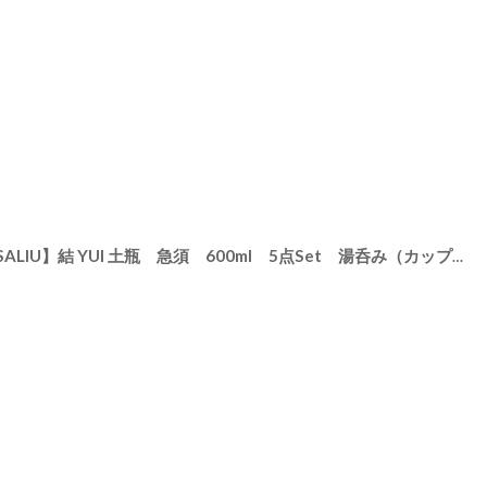
【メッセージ 印字サービス】【SALIU】結 YUI 土瓶 急須 600ml 5点Set 湯呑み（カップ小） 山桜茶敷 茶托 ソーサー 墨 白 灰 日本製 美濃焼
[
SENTAKUBRO039
]