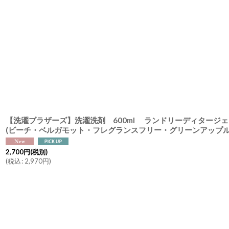
並び順
:
【洗濯ブラザーズ】洗濯洗剤 600ml ランドリーディター
(ビーチ・ベルガモット・フレグランスフリー・グリーンアップル・フォレスト・センチャ・ローズハーブ）L
2,700
円
(税別)
(
税込
:
2,970
円
)