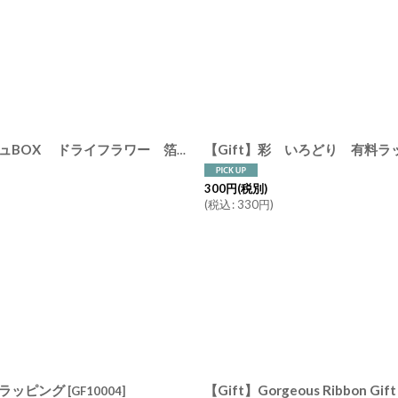
【Gift】彩 いろどり 有料
【Gift】コサージュ＆カード 有料ギフトラッピング コサージュBOX ドライフラワー 箔押しカード クラフト紙 コットンリボン For you Thank you Happy Birthday
300
円
(税別)
(
税込
:
330
円
)
トラッピング
[
GF10004
]