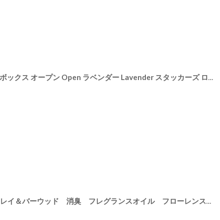
[
74510
]
【STACKERS】ミニ ジュエリーボックス オープン Open ラベンダー Lavender スタッカーズ ロンドン イギリス 収納
[
5606
]
【Ashleigh & Burwood】アシュレイ＆バーウッド 消臭 フレグランスオイル フローレンス 500ml Florence イギリス製