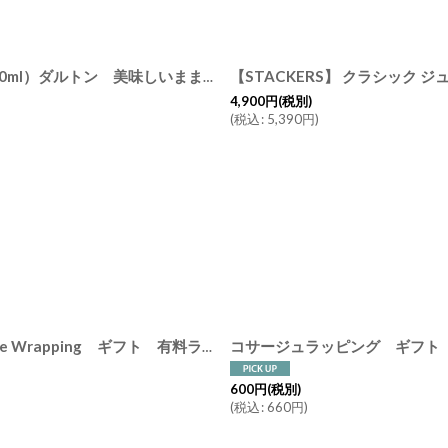
【DULTON】オイル＆ビネガーガラスボトル （200・350・500ml）ダルトン 美味しいまま頂けるオイシイボトル 酸化防止 片手開閉
4,900
円
(税別)
(
税込
:
5,390
円
)
【Gift】アジサイ コサージュ ラッピング Hydrangea Corsage Wrapping ギフト 有料ラッピング フラワーコサージュ
[
GF1
600
円
(税別)
(
税込
:
660
円
)