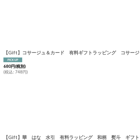
680
円
(税別)
(
税込
:
748
円
)
【Gift】華 はな 水引 有料ラッピング 和柄 熨斗 ギフ