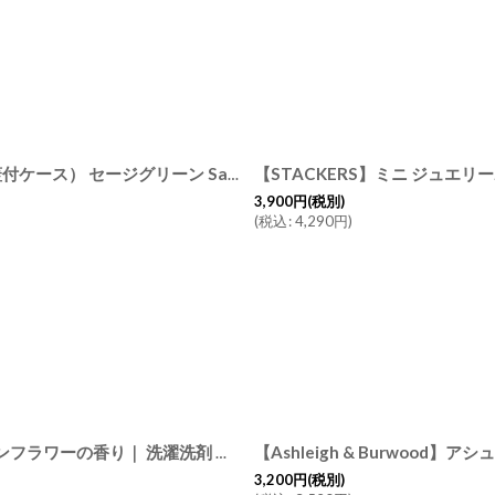
【STACKERS】クラシック ジュエリーボックス Lid リッド （蓋付ケース） セージグリーン Sage green スタッカーズ ロンドン イギリス
3,900
円
(税別)
(
税込
:
4,290
円
)
【MAIA】 ランドリーソープ ベビー＆敏感肌用 1000ml コットンフラワーの香り｜ 洗濯洗剤 液体 赤ちゃん用 アレルゲンフリー 計量カップ付き マイア フランス製
3,200
円
(税別)