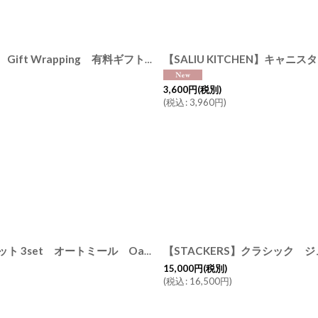
【Gift】Otona Dusky Corsage オトナ ダスキーコサージュ Gift Wrapping 有料ギフトラッピング (プリザーブドフラワー・ドライフラワー・ゴールド紐）
3,600
円
(税別)
(
税込
:
3,960
円
)
【STACKERS】クラシック ジュエリーボックス 選べる3個セット 3set オートミール Oatmeal スタッカーズ ロンドン UK
15,000
円
(税別)
(
税込
:
16,500
円
)