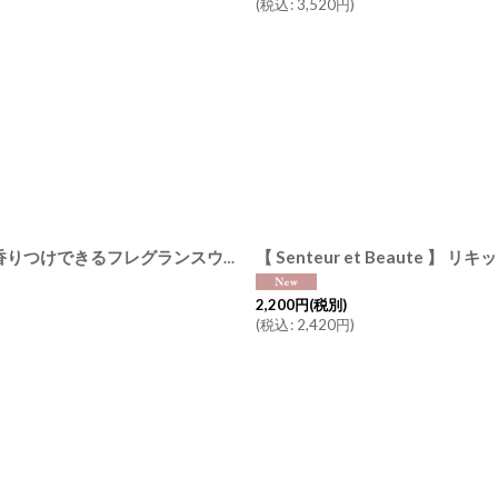
(
税込
:
3,520
円
)
【 Senteur et Beaute 】 ファブリックミスト 250ml 衣類に香りつけできるフレグランスウォーター フランス製 サンタール・エ・ボーテ（コットンリネン ホワイトティー リリーガーデニア）
2,200
円
(税別)
(
税込
:
2,420
円
)