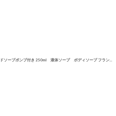
【 Senteur et Beaute 】 リキッドソープポンプ付き 250ml 液体ソープ ボディソープ フランス製 サンタール・エ・ボーテ