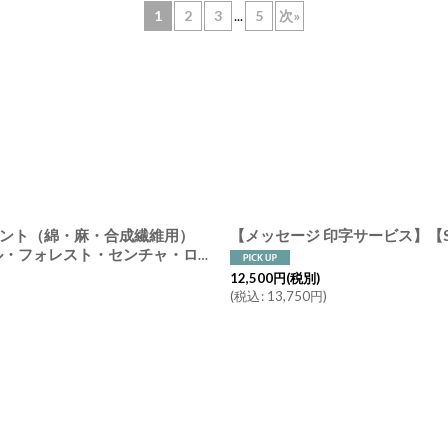
1
2
3
...
5
次
»
絞り込む
ジェント（綿・麻・合成繊維用）
IVRER YOKOHAMA ランドリーソープ
12,500
円
(税別)
(
税込
:
13,750
円
)