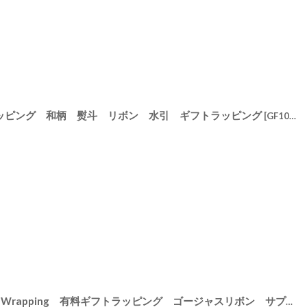
ラッピング 和柄 熨斗 リボン 水引 ギフトラッピング
[
GF10005
]
[
GF10003
【Gift】Gorgeous Ribbon Gift Wrapping 有料ギフトラッピング ゴージャスリボン サプライズギフト