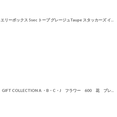
[
R615-738
]
【STACKERS】 クラシック ジュエリーボックス 5sec トープ グレージュTaupe スタッカーズ イギリス ロンドン
0002
]
コサージュラッピング ギフト GIFT COLLECTION A ・B・C・J フラワー 600 花 プレゼント ギフトコレクション ラッピング