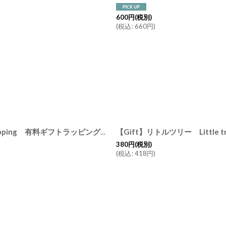
600
円
(税別)
(
税込
:
660
円
)
【Gift】シフォン＆ドライフラワー Chiffon Ribbon Gift Wrapping 有料ギフトラッピング (ドライフラワー クラフト紙 シフォンリボン）
380
円
(税別)
(
税込
:
418
円
)