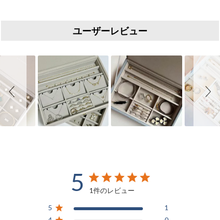
ユーザーレビュー
Slideshow
Slide controls
5
5 out of 5 stars 1 total reviews
1件のレビュー
5
1
4
0