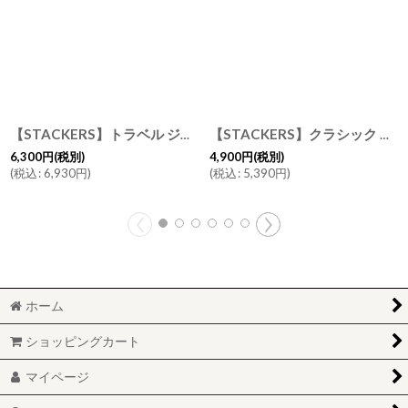
【STACKERS】トラベル ジュエリーボックス M ダスキーブルー Dusky Blue スタッカーズ
【STACKERS】クラシック ジュエリーボックス 5sec セージグリーン Sage Green スタッカーズ イギリス ロンドン
6,300
円
(税別)
4,900
円
(税別)
(
税込
:
6,930
円
)
(
税込
:
5,390
円
)
ホーム
ショッピングカート
マイページ