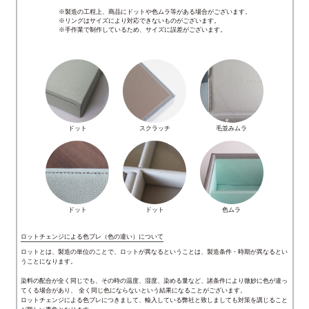
※製造の工程上、商品にドットや色ムラ等がある場合がございます。
※リングはサイズにより対応できないものがございます。
※手作業で制作しているため、サイズに誤差がございます。
ドット
スクラッチ
毛並みムラ
ドット
ドット
色ムラ
ロットチェンジによる色ブレ（色の違い）について
ロットとは、製造の単位のことで、ロットが異なるということは、製造条件・時期が異なるとい
うことになります。
染料の配合が全く同じでも、その時の温度、湿度、染める量など、諸条件により微妙に色が違っ
てくる場合があり、 全く同じ色にならないという結果になることがございます。
ロットチェンジによる色ブレにつきまして、輸入している弊社と致しましても対策を講じること