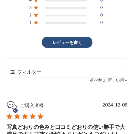
3
0
2
0
1
0
レビューを書く
フィルター
並べ替え:
新しい順
並べ替え
P
2024-12-08
ご購入者様
u
b
l
写真どおりの色みと口コミどおりの使い勝手で大
i
s