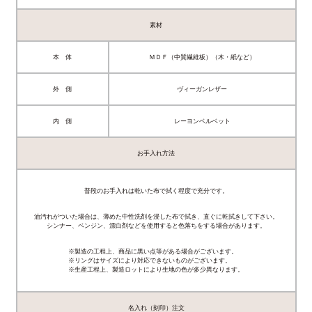
素材
本 体
ＭＤＦ（中質繊維板）（木・紙など）
外 側
ヴィーガンレザー
内 側
レーヨンベルベット
お手入れ方法
普段のお手入れは乾いた布で拭く程度で充分です。
油汚れがついた場合は、薄めた中性洗剤を浸した布で拭き、直ぐに乾拭きして下さい。
シンナー、ベンジン、漂白剤などを使用すると色落ちをする場合があります。
※製造の工程上、商品に黒い点等がある場合がございます。
※リングはサイズにより対応できないものがございます。
※生産工程上、製造ロットにより生地の色が多少異なります。
名入れ（刻印）注文