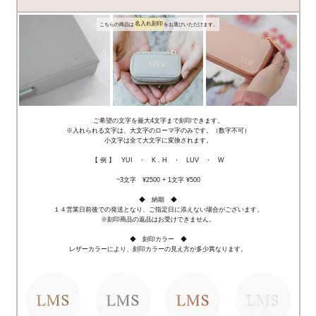
名入れ刻印
こちらの商品は
をお選びいただけます。
ご希望の文字を最大4文字まで刻印できます。
※入れられる文字は、大文字のローマ字のみです。（数字不可）
小文字は全て大文字に変換されます。
【 例 】 YUI ・ K . H ・ LUV ・ W
~3文字 ¥2500 + 1文字 ¥500
◆ 納期 ◆
１４営業日前後での発送となり、ご指定日に添えない場合がございます。
※刻印商品の返品はお受けできません。
◆ 刻印カラー ◆
レザーカラーにより、刻印カラーの見え方が多少異なります。