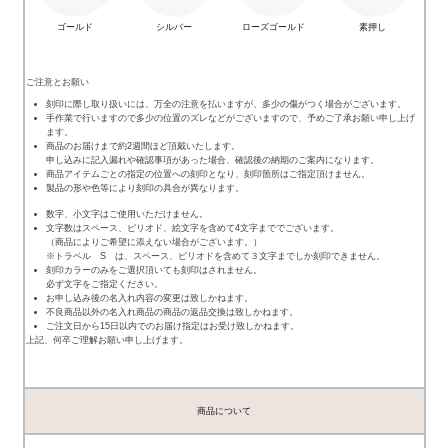
ゴールド
シルバー
ローズゴールド
素押し
ご注意とお願い
刻印に際し取り扱いには、万全の注意を払いますが、多少の傷がつく場合がございます。
手作業で行いますので多少の位置のズレなどがございますので、予めご了承お願い申し上げ
ます。
商品のお届けまで約2週間ほど頂戴いたします。
申し込みに記入漏れや確認事項があった場合、確認後の納期のご案内になります。
商品アイテムごとの指定の位置への刻印となり、刻印箇所はご指定頂けません。
製品の形や色等により刻印の具合が異なります。
数字、小文字はご使用いただけません。
文字数はスペース、ピリオド、絵文字を含めて4文字まででございます。
（商品によりご希望に添えない場合がございます。）
※トラベル S は、スペース、ピリオドを含めて３文字までしか刻印できません。
刻印カラーのみをご選択頂いても刻印はされません。
必ず文字をご指定ください。
お申し込み後の名入れ内容の変更は致しかねます。
不良商品以外の名入れ商品の商品の返品交換は致しかねます。
ご注文日から15日以内でのお届け指定はお受け致しかねます。
上記、何卒ご理解お願い申し上げます。
商品について