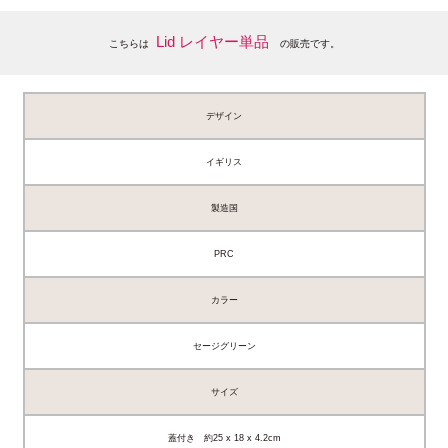
Lid レイヤー単品
こちらは
の販売です。
デザイン
イギリス
製造国
PRC
カラー
セージグリーン
サイズ
蓋付き 約25 x 18 x 4.2cm