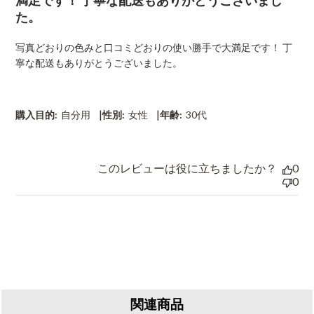
満足です！ 丁寧な配送もありがとうございまし
h
た。
e
d
写真どおりの色みと口コミどおりの使い勝手で大満足です！ 丁
d
寧な配送もありがとうございました。
a
t
e
|
|
購入目的:
自分用
性別:
女性
年齢:
30代
このレビューは役に立ちましたか？
0
0
関連商品