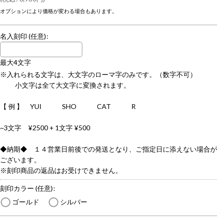
オプションにより価格が変わる場合もあります。
名入刻印
(任意)
:
最大4文字
※入れられる文字は、大文字のローマ字のみです。（数字不可）
小文字は全て大文字に変換されます。
【 例 】 YUI SHO CAT R
~3文字 ¥2500 + 1文字 ¥500
◆納期◆ １４営業日前後での発送となり、ご指定日に添えない場合が
ございます。
※刻印商品の返品はお受けできません。
刻印カラー
(任意)
:
ゴールド
シルバー