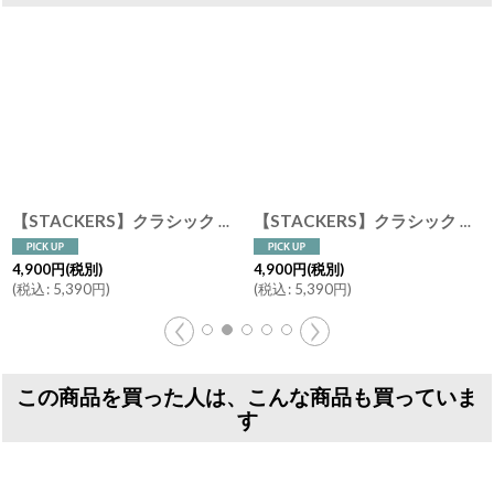
【STACKERS】クラシック ジュエリーボックス 4sec セージグリーン Sage Green スタッカーズ ロンドン イギリス
[
74513
]
【STACKERS】クラシック ジュエリーボックス Open オープン セージ グリーン Sage Greenスタッカーズ ロンドン イギリス
4,900
円
(税別)
4,900
円
(税別)
(
税込
:
5,390
円
)
(
税込
:
5,390
円
)
この商品を買った人は、こんな商品も買っていま
す