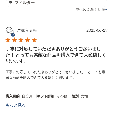
フィルター
並べ替え:
新しい順
並べ替え
P
2025-06-19
ご購入者様
u
b
l
丁寧に対応していただきありがとうございまし
i
s
た！ とっても素敵な商品を購入できて大変嬉しく
h
思います。
e
d
丁寧に対応していただきありがとうございました！ とっても素
d
敵な商品を購入できて大変嬉しく思います。
a
t
e
|
|
購入目的:
自分用
ギフト詳細:
その他
性別:
女性
もっと見る