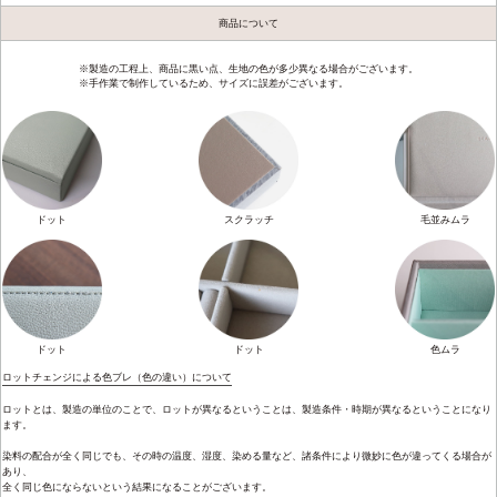
商品について
※製造の工程上、商品に黒い点、生地の色が多少異なる場合がございます。
※手作業で制作しているため、サイズに誤差がございます。
ドット
スクラッチ
毛並みムラ
ドット
ドット
色ムラ
ロットチェンジによる色ブレ（色の違い）について
ロットとは、製造の単位のことで、ロットが異なるということは、製造条件・時期が異なるということになり
ます。
染料の配合が全く同じでも、その時の温度、湿度、染める量など、諸条件により微妙に色が違ってくる場合が
あり、
全く同じ色にならないという結果になることがございます。