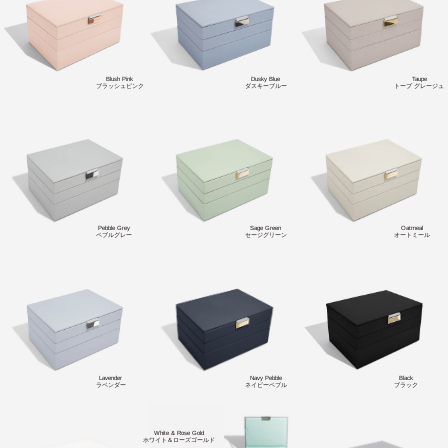
Blush Pink
Dusky Blue
Taupe
ブラッシュピンク
ダスキーブルー
トープ グレージュ
Pebble Grey
Sage Green
Oatmeal
ペブルグレー
セージグリーン
オートミール
Lavender
Navy Pebble
Black
ラベンダー
ネイビーペブル
ブラック
White & Rose Gold
ホワイト＆ローズゴールド