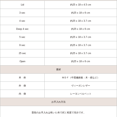
Lid
約25 x 18 x 4.5 cm
3 sec
約25 x 18 x 6 cm
4 sec
約25 x 18 x 3.7 cm
Deep 4 sec
約25 x 18 x 6 cm
5 sec
約25 x 18 x 3.7 cm
9 sec
約25 x 18 x 3.7 cm
25 sec
約25 x 18 x 3.7 cm
Open
約25 x 18 x 6 cm
素材
本 体
ＭＤＦ（中質繊維板：木・紙など）
外 側
ヴィーガンレザー
内 側
レーヨンベルベット
お手入れ方法
普段のお手入れは乾いた布で拭く程度で充分です。