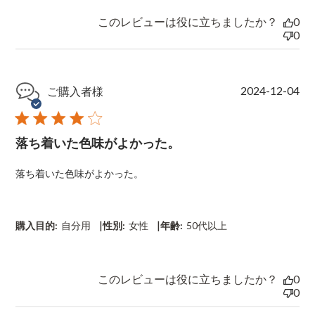
このレビューは役に立ちましたか？
0
0
P
2024-12-04
ご購入者様
u
b
l
落ち着いた色味がよかった。
i
s
h
落ち着いた色味がよかった。
e
d
d
a
|
|
購入目的:
自分用
性別:
女性
年齢:
50代以上
t
e
このレビューは役に立ちましたか？
0
0