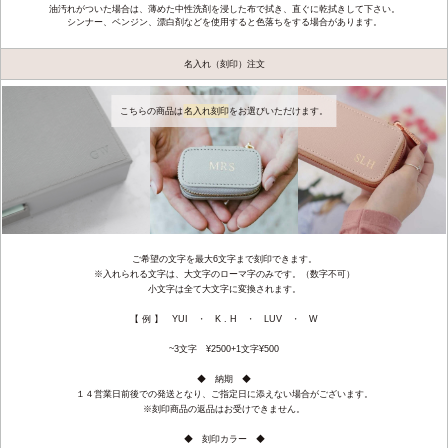
油汚れがついた場合は、薄めた中性洗剤を浸した布で拭き、直ぐに乾拭きして下さい。
シンナー、ベンジン、漂白剤などを使用すると色落ちをする場合があります。
名入れ（刻印）注文
こちらの商品は
名入れ刻印
をお選びいただけます。
ご希望の文字を最大6文字まで刻印できます。
※入れられる文字は、大文字のローマ字のみです。（数字不可）
小文字は全て大文字に変換されます。
【 例 】 YUI ・ K . H ・ LUV ・ W
~3文字 ¥2500+1文字¥500
◆ 納期 ◆
１４営業日前後での発送となり、ご指定日に添えない場合がございます。
※刻印商品の返品はお受けできません。
◆ 刻印カラー ◆