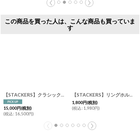
この商品を買った人は、こんな商品も買っていま
す
【STACKERS】クラシック ジュエリーボックス 選べる3個セット 3set ミント グレー Dove Grey Mint グレー ターコイズ スタッカーズ
【STACKERS】リングホルダー グレージュ グレイ グレイベージュ リングロール 3個仕切りに入るリングホルダー アクセサリー収納 スタッカーズ
1,800
円
(税別)
(
税込
:
1,980
円
)
15,000
円
(税別)
(
税込
:
16,500
円
)