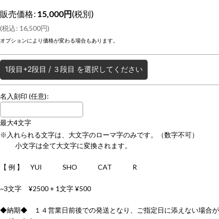
販売価格
:
15,000
円
(税別)
(
税込
:
16,500
円
)
オプションにより価格が変わる場合もあります。
1段目+2段目
/
３段目
を選択してください
名入刻印
(任意)
:
最大4文字
※入れられる文字は、大文字のローマ字のみです。（数字不可）
小文字は全て大文字に変換されます。
【 例 】 YUI SHO CAT R
~3文字 ¥2500 + 1文字 ¥500
◆納期◆ １４営業日前後での発送となり、ご指定日に添えない場合が