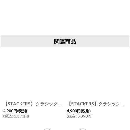
関連商品
[
73751
]
【STACKERS】クラシック ジュエリーボックス Lid リッド （蓋付ケース） トープ Taupe スタッカーズ ロンドン イギリス
[
73778
]
【STACKERS】クラシック ジュエリーボックス 選べる4個セット 4set グレー＆ミント DoveGrey&Mint スタッカーズ ロンドン UK
6,300
円
(税別)
19,000
円
(税別)
(
税込
:
6,930
円
)
(
税込
:
20,900
円
)