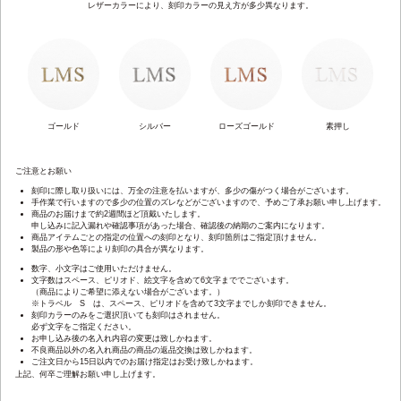
レザーカラーにより、刻印カラーの見え方が多少異なります。
ゴールド
シルバー
ローズゴールド
素押し
ご注意とお願い
刻印に際し取り扱いには、万全の注意を払いますが、多少の傷がつく場合がございます。
手作業で行いますので多少の位置のズレなどがございますので、予めご了承お願い申し上げます。
商品のお届けまで約2週間ほど頂戴いたします。
申し込みに記入漏れや確認事項があった場合、確認後の納期のご案内になります。
商品アイテムごとの指定の位置への刻印となり、刻印箇所はご指定頂けません。
製品の形や色等により刻印の具合が異なります。
数字、小文字はご使用いただけません。
文字数はスペース、ピリオド、絵文字を含めて6文字まででございます。
（商品によりご希望に添えない場合がございます。）
※トラベル S は、スペース、ピリオドを含めて3文字までしか刻印できません。
刻印カラーのみをご選択頂いても刻印はされません。
必ず文字をご指定ください。
お申し込み後の名入れ内容の変更は致しかねます。
不良商品以外の名入れ商品の商品の返品交換は致しかねます。
ご注文日から15日以内でのお届け指定はお受け致しかねます。
上記、何卒ご理解お願い申し上げます。