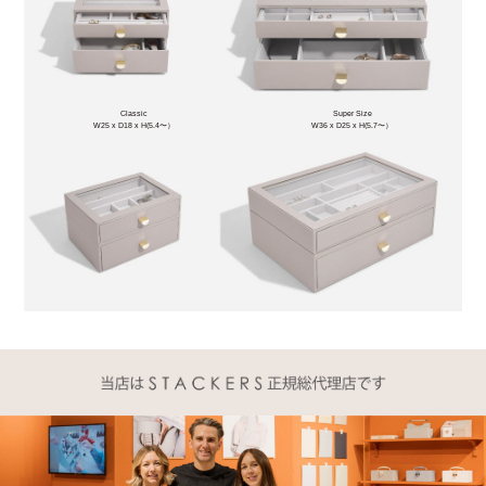
Classic
Super Size
W25 x D18 x H(5.4〜）
W36 x D25 x H(5.7〜）