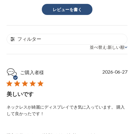
レビューを書く
フィルター
並べ替え:
新しい順
並べ替え
P
2026-06-27
ご購入者様
u
b
l
美しいです
i
s
h
ネックレスが綺麗にディスプレイでき気に入っています。 購入
e
して良かったです！
d
d
a
t