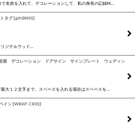
計 自分で名前を入れて、デコレーションして、私の身長の記録M…
フトタグ
[
giftBN01
]
けのオリジナルウッド…
も部屋 デコレーション ドアサイン サインプレート ウェディン
大文字最大１２文字まで。スペースを入れる場合はスペースを…
スペイン
[
WRAP-CR01
]