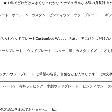
けのオリジナル ★１年でどれだけ大きくなったかな？ ナチュラルな木製の身長
ジプレート ボール S カスタム ビンティウン ウッドプレート ギ
 名入れウッドプレートCustomized Wooden Plate世界にひとつだ
ド ネームプレート ウッドプレート スター 星 カスタマイズ こど
けのオリジナルウッドプレート ご希望の名前、言葉などお入れします！（
フトタグ ハートS 有料ラッピング 木製ウッドプレート ビンティウン 
装紙は含まれておりません。 &…