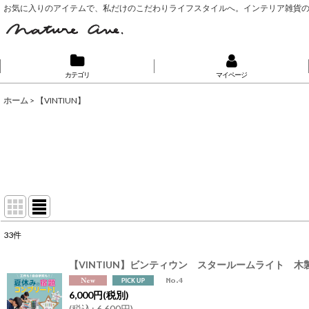
お気に入りのアイテムで、私だけのこだわりライフスタイルへ。インテリア雑貨
カテゴリ
マイページ
ホーム
>
【VINTIUN】
33
件
表示数
:
【VINTIUN】ビンティウン スタールームライト
並び順
:
6,000
円
(税別)
(
税込
:
6,600
円
)