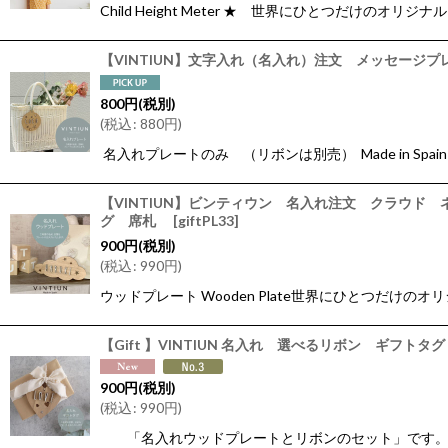
Child Height Meter ★ 世界にひとつだ
【VINTIUN】文字入れ（名入れ）注文 メッセー
800
円
(税別)
(
税込
:
880
円
)
名入れプレートのみ （リボンは別売） Made in Spain
【VINTIUN】ビンティウン 名入れ注文 クラウ
グ 席札
[
giftPL33
]
900
円
(税別)
(
税込
:
990
円
)
ウッドプレート Wooden Plate世界にひとつだ
【Gift 】VINTIUN 名入れ 選べるリボン ギ
900
円
(税別)
(
税込
:
990
円
)
「名入れウッドプレートとリボンのセット」です。包