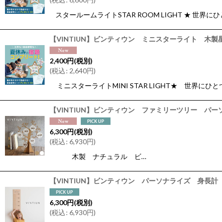
スタールームライトSTAR ROOM LIGHT ★ 世界
【VINTIUN】ビンティウン ミニスターライト 木
2,400
円
(税別)
(
税込
:
2,640
円
)
ミニスターライトMINI STAR LIGHT★ 世界に
【VINTIUN】ビンティウン ファミリーツリー パーソナラ
6,300
円
(税別)
(
税込
:
6,930
円
)
木製 ナチュラル ビ…
【VINTIUN】ビンティウン パーソナライズ 身長
6,300
円
(税別)
(
税込
:
6,930
円
)