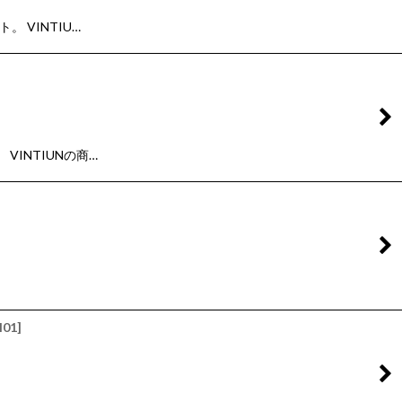
 VINTIU…
INTIUNの商…
I01
]