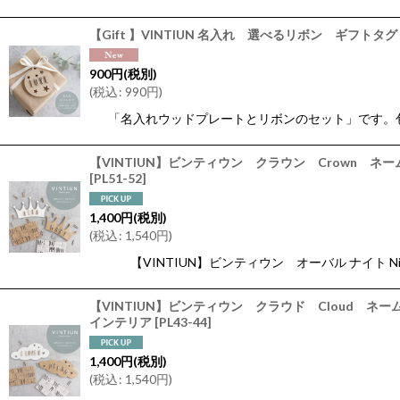
【Gift 】VINTIUN 名入れ 選べるリボン ギ
900
円
(税別)
(
税込
:
990
円
)
「名入れウッドプレートとリボンのセット」です。包
【VINTIUN】ビンティウン クラウン Crow
[
PL51-52
]
1,400
円
(税別)
(
税込
:
1,540
円
)
【VINTIUN】ビンティウン オーバル ナイト N
【VINTIUN】ビンティウン クラウド Clou
インテリア
[
PL43-44
]
1,400
円
(税別)
(
税込
:
1,540
円
)