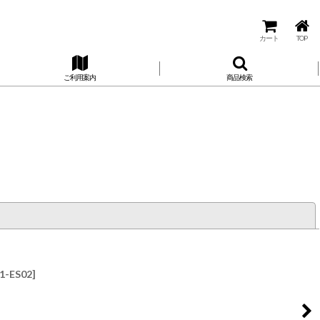
カート
TOP
ご利用案内
商品検索
閉じる
1-ES02
]