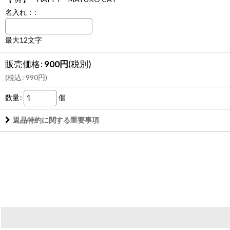
名入れ：
:
最大12文字
販売価格
:
900
円
(税別)
(
税込
:
990
円
)
数量
:
個
返品特約に関する重要事項