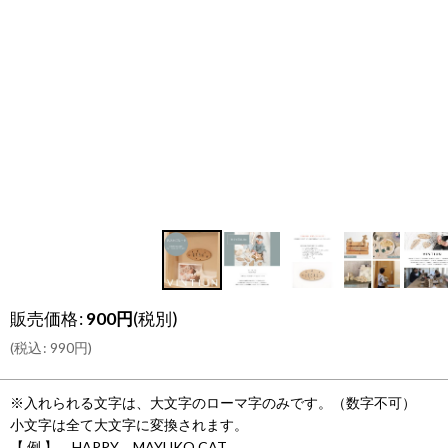
販売価格
:
900
円
(税別)
(
税込
:
990
円
)
※入れられる文字は、大文字のローマ字のみです。（数字不可）
小文字は全て大文字に変換されます。
【 例 】 HAPPY MAYUKO CAT