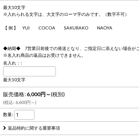
最大10文字
※入れられる文字は、大文字のローマ字のみです。（数字不可）
【 例 】 YUI COCOA SAKURAKO NAOYA
◆納期◆ 7営業日前後での発送となり、ご指定日に添えない場合が
※名入れ商品の返品はお受けできません。
名入れ：
:
最大10文字
販売価格
:
6,000
円
～
(税別)
(
税込
:
6,600
円
～
)
数量
:
返品特約に関する重要事項