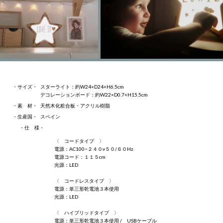
・サイズ・
スターライト：約W24×D24×H6.5cm
デコレーションボード：約W22×D0.7×H15.5cm
・素 材・
天然木化粧合板・アクリル樹脂
・生産国・
スペイン
・仕 様・
〈 コードタイプ 〉
電源：AC100−２４０v５０/６０Hz
電源コード：１１５cm
光源：LED
〈 コードレスタイプ 〉
電源：単三形乾電池３本使用
光源：LED
〈 ハイブリッドタイプ 〉
電源：単三形乾電池３本使用 / USBケーブル