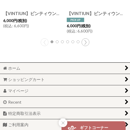
【VINTIUN】ビンティウン 名入れ注文 スターライト 16. BEAR 木製星型ライト スペイン製
【VINTIUN】ビンティウン 名入れ注文 スターライト 15. NIGHT 木製星型ライト スペイン製 インテリアライト
6,000
円
(税別)
(
税込
:
6,600
円
)
6,000
円
(税別)
(
税込
:
6,600
円
)
ホーム
ショッピングカート
マイページ
Recent
特定商取引法表示
ご利用案内
ギフトコーナー