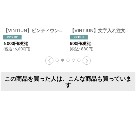
【VINTIUN】ビンティウン 名入れ注文 スターライト 17. COUPLE カップル 木製星型ライト スペイン製
[
ES63
]
【VINTIUN】文字入れ注文 メッセージプレート ハートS カスタム ビンティウン ウッドプレート スペイン
6,000
円
(税別)
800
円
(税別)
(
税込
:
6,600
円
)
(
税込
:
880
円
)
この商品を買った人は、こんな商品も買っていま
す