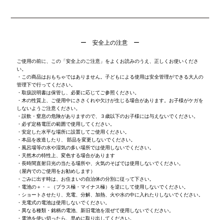
ー 安全上の注意 ー
ご使用の前に、この「安全上のご注意」をよくお読みのうえ、正しくお使いくださ
い。
・この商品はおもちゃではありません。子どもによる使用は安全管理ができる大人の
管理下で行ってください。
・取扱説明書は保管し、必要に応じてご参照ください。
・木の性質上、ご使用中にささくれや欠けが生じる場合があります。お子様がケガを
しないようご注意ください。
・誤飲・窒息の危険がありますので、３歳以下のお子様には与えないでください。
・必ず定格電圧の範囲で使用してください。
・安定した水平な場所に設置してご使用ください。
・本品を改造したり、 部品を変更しないでください。
・風呂場等の水や湿気の多い場所では使用しないでください。
・天然木の特性上、変色する場合があります
・長時間直射日光の当たる場所や、火気のそばでは使用しないでください。
（屋内でのご使用をお勧めします）
・ごみに出す時は、お住まいの自治体の分別に従って下さい。
・電池の＋・－（プラス極・マイナス極）を逆にして使用しないでください。
・ショートさせたり、充電、分解、加熱、火や水の中に入れたりしないでください。
・充電式の電池は使用しないでください。
・異なる種類・銘柄の電池、新旧電池を混ぜて使用しないでください。
・電池を使い切ったら、早めに取り出してください。