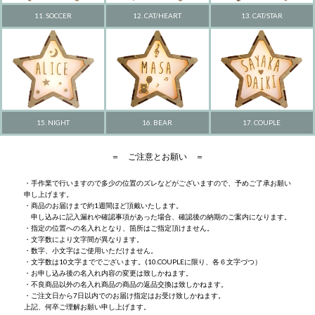
11. SOCCER
13. CAT/STAR
12. CAT/HEART
15. NIGHT
17. COUPLE
16. BEAR
＝ ご注意とお願い ＝
・手作業で行いますので多少の位置のズレなどがございますので、予めご了承お願い
申し上げます。
・商品のお届けまで約1週間ほど頂戴いたします。
申し込みに記入漏れや確認事項があった場合、確認後の納期のご案内になります。
・指定の位置への名入れとなり、箇所はご指定頂けません。
・文字数により文字間が異なります。
・数字、小文字はご使用いただけません。
・文字数は10文字まででございます。(10.COUPLEに限り、各６文字づつ）
・お申し込み後の名入れ内容の変更は致しかねます。
・不良商品以外の名入れ商品の商品の返品交換は致しかねます。
・ご注文日から7日以内でのお届け指定はお受け致しかねます。
上記、何卒ご理解お願い申し上げます。