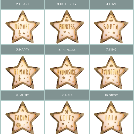
3. BUTTERFLY
4. LOVE
2. HEART
5. HAPPY
7. KING
6. PRINCESS
9. T-REX
8. MUSIC
10. STEGO