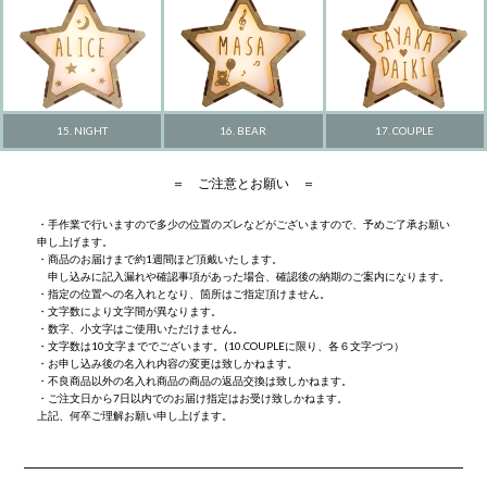
15. NIGHT
17. COUPLE
16. BEAR
＝ ご注意とお願い ＝
・手作業で行いますので多少の位置のズレなどがございますので、予めご了承お願い
申し上げます。
・商品のお届けまで約1週間ほど頂戴いたします。
申し込みに記入漏れや確認事項があった場合、確認後の納期のご案内になります。
・指定の位置への名入れとなり、箇所はご指定頂けません。
・文字数により文字間が異なります。
・数字、小文字はご使用いただけません。
・文字数は10文字まででございます。(10.COUPLEに限り、各６文字づつ）
・お申し込み後の名入れ内容の変更は致しかねます。
・不良商品以外の名入れ商品の商品の返品交換は致しかねます。
・ご注文日から7日以内でのお届け指定はお受け致しかねます。
上記、何卒ご理解お願い申し上げます。