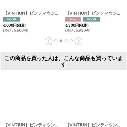
【VINTIUN】ビンティウン 名入れ注文 スターライト 11. SOCCER 木製星型ライト スペイン製
[
ES01-E
【VINTIUN】ビンティウン ファミリーツリー パーソナライズ 木製 カスタマイズ スペイン製 Family Tree 38cm
6,000
円
(税別)
6,300
円
(税別)
(
税込
:
6,600
円
)
(
税込
:
6,930
円
)
この商品を買った人は、こんな商品も買っていま
す
【VINTIUN】ビンティウン 名入れ注文 スターライト 6. PRINCESS 木製星型ライト スペイン製
【VINTIUN】ビンティウン 名入れ注文 スターライト 10. STEGO 木製星型ライト スペイン製