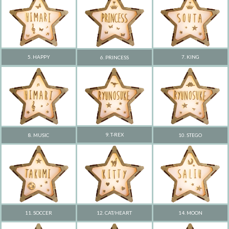
5. HAPPY
7. KING
6. PRINCESS
9. T-REX
8. MUSIC
10. STEGO
11. SOCCER
14. MOON
12. CAT/HEART