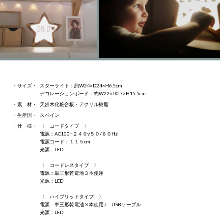
・サイズ・
スターライト：約W24×D24×H6.5cm
デコレーションボード：約W22×D0.7×H15.5cm
・素 材・
天然木化粧合板・アクリル樹脂
・生産国・
スペイン
・仕 様・
〈 コードタイプ 〉
電源：AC100−２４０v５０/６０Hz
電源コード：１１５cm
光源：LED
〈 コードレスタイプ 〉
電源：単三形乾電池３本使用
光源：LED
〈 ハイブリッドタイプ 〉
電源：単三形乾電池３本使用 / USBケーブル
光源：LED