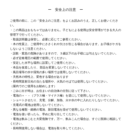
ー 安全上の注意 ー
ご使用の前に、この「安全上のご注意」をよくお読みのうえ、正しくお使いくださ
い。
・この商品はおもちゃではありません。子どもによる使用は安全管理ができる大人の
管理下で行ってください。
・取扱説明書は保管し、必要に応じてご参照ください。
・木の性質上、ご使用中にささくれや欠けが生じる場合があります。お子様がケガを
しないようご注意ください。
・誤飲・窒息の危険がありますので、３歳以下のお子様には与えないでください。
・必ず定格電圧の範囲で使用してください。
・安定した水平な場所に設置してご使用ください。
・本品を改造したり、 部品を変更しないでください。
・風呂場等の水や湿気の多い場所では使用しないでください。
・天然木の特性上、変色する場合があります
・長時間直射日光の当たる場所や、火気のそばでは使用しないでください。
（屋内でのご使用をお勧めします）
・ごみに出す時は、お住まいの自治体の分別に従って下さい。
・電池の＋・－（プラス極・マイナス極）を逆にして使用しないでください。
・ショートさせたり、充電、分解、加熱、火や水の中に入れたりしないでください。
・充電式の電池は使用しないでください。
・異なる種類・銘柄の電池、新旧電池を混ぜて使用しないでください。
・電池を使い切ったら、早めに取り出してください。
・電池は飲みこむと大変危険です。万一、飲みこんだ場合は、すぐに医師に相談して
ください。
・長時間使用しない場合は、電池を取り外してください。