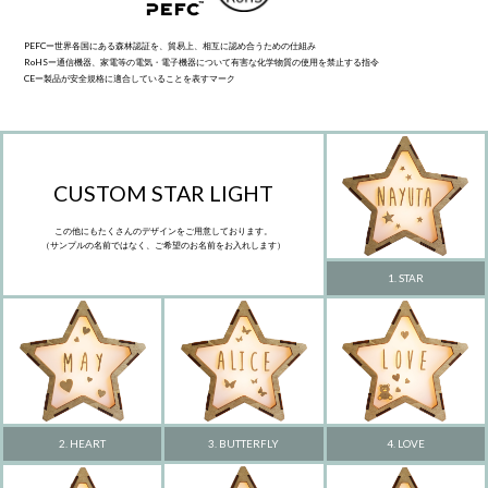
PEFCー世界各国にある森林認証を、貿易上、相互に認め合うための仕組み
RoHSー通信機器、家電等の電気・電子機器について有害な化学物質の使用を禁止する指令
CEー製品が安全規格に適合していることを表すマーク
CUSTOM STAR LIGHT
この他にもたくさんのデザインをご用意しております。
（サンプルの名前ではなく、ご希望のお名前をお入れします）
1. STAR
3. BUTTERFLY
4. LOVE
2. HEART