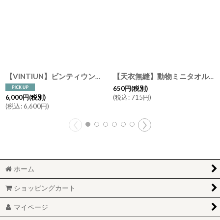
【VINTIUN】ビンティウン 名入れ注文 スターライト 4. LOVE 木製星型ライト スペイン製
【天衣無縫】動物ミニタオル くま うさぎ ベビー 赤ちゃん リボン ハンカチ 日本製
650
円
(税別)
(
税込
:
715
円
)
6,000
円
(税別)
(
税込
:
6,600
円
)
ホーム
ショッピングカート
マイページ