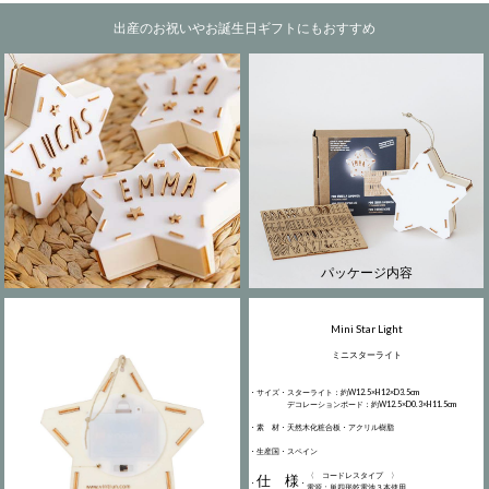
出産のお祝いやお誕生日ギフトにもおすすめ
パッケージ内容
Mini Star Light
ミニスターライト
・サイズ・
スターライト：約W12.5×H12×D3.5cm
デコレーションボード：約W12.5×D0.3×H11.5cm
・素 材・
天然木化粧合板・アクリル樹脂
・生産国・
スペイン
〈 コードレスタイプ 〉
仕 様
・
・
電源：単四形乾電池３本使用