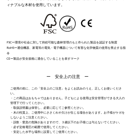
ィナブルな木材を使用しています。
FSCー環境や社会に対して持続可能な森林管理のもと作られた製品を認証する制度
RoHSー通信機器、家電等の電気・電子機器について有害な化学物質の使用を禁止する指
令
CEー製品が安全規格に適合していることを表すマーク
ー 安全上の注意 ー
ご使用の前に、この「安全上のご注意」をよくお読みのうえ、正しくお使いくださ
い。
・この商品はおもちゃではありません。子どもによる使用は安全管理ができる大人の
管理下で行ってください。
・取扱説明書は保管し、必要に応じてご参照ください。
・木の性質上、ご使用中にささくれや欠けが生じる場合があります。お子様がケガを
しないようご注意ください。
・誤飲・窒息の危険がありますので、３歳以下のお子様には与えないでください。
・必ず定格電圧の範囲で使用してください。
・安定した水平な場所に設置してご使用ください。