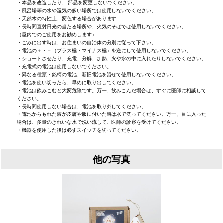
・本品を改造したり、 部品を変更しないでください。
・風呂場等の水や湿気の多い場所では使用しないでください。
・天然木の特性上、変色する場合があります
・長時間直射日光の当たる場所や、火気のそばでは使用しないでください。
（屋内でのご使用をお勧めします）
・ごみに出す時は、お住まいの自治体の分別に従って下さい。
・電池の＋・－（プラス極・マイナス極）を逆にして使用しないでください。
・ショートさせたり、充電、分解、加熱、火や水の中に入れたりしないでください。
・充電式の電池は使用しないでください。
・異なる種類・銘柄の電池、新旧電池を混ぜて使用しないでください。
・電池を使い切ったら、早めに取り出してください。
・電池は飲みこむと大変危険です。万一、飲みこんだ場合は、すぐに医師に相談して
ください。
・長時間使用しない場合は、電池を取り外してください。
・電池からもれた液が皮膚や服に付いた時は水で洗ってください。万一、目に入った
場合は、多量のきれいな水で洗い流して、医師の診察を受けてください。
・機器を使用した後は必ずスイッチを切ってください。
他の写真