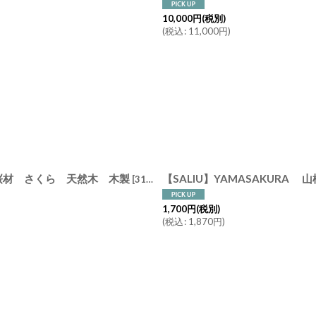
10,000
円
(税別)
(
税込
:
11,000
円
)
 山桜材 さくら 天然木 木製
[
31681
]
1,700
円
(税別)
(
税込
:
1,870
円
)