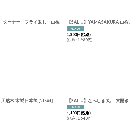
【SALIU】YAMASAKURA 山桜 木べら 煮込み用 26ｃｍ へら ターナー フライ返し 山桜材 さくら 天然木 木製 日本製 ロロ LOLO
1,800
円
(税別)
(
税込
:
1,980
円
)
ら 天然木 木製 日本製
[
31604
]
1,400
円
(税別)
(
税込
:
1,540
円
)