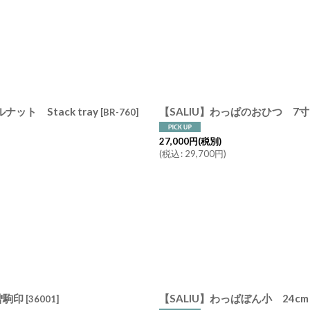
絞り込む
ト Stack tray
【SALIU】わっぱのおひつ 
[
BR-760
]
27,000
円
(税別)
(
税込
:
29,700
円
)
曽駒印
【SALIU】わっぱぼん小 24
[
36001
]