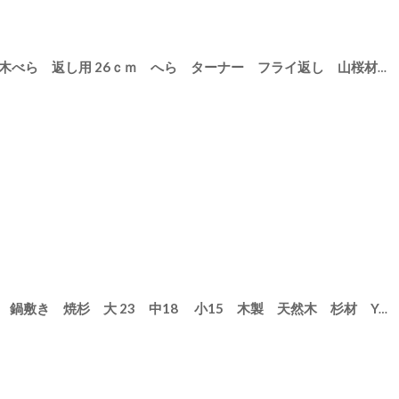
[
31606
]
【SALIU】YAMASAKURA 山桜 木べら 返し用 26ｃｍ へら ターナー フライ返し 山桜材 さくら 天然木 木製 日本製
【SALIU】なべしき 丸 穴開き 鍋敷き 焼杉 大 23 中18 小15 木製 天然木 杉材 YAKISUGI PLATE