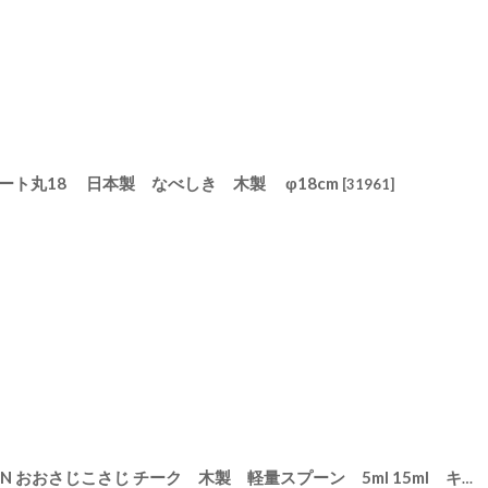
 プレート丸18 日本製 なべしき 木製 φ18cm
[
31961
]
【SALIU TEAK】SALIU KITCHEN おおさじこさじ チーク 木製 軽量スプーン 5ml 15ml キッチンツール