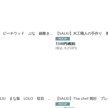
【SALIU】組み木 なべしき ブナ 大 木製 天然木 クロス ビーチウッド ぶな 鍋敷き
[
31201
]
7,500
円
(税別)
(
税込
:
8,250
円
)
【SALIU】The chef 焼杉 
【SALIU】木工職人の手作り 東濃ひのき まないた 32cm SALIU まな板 LOLO 柾目 日本製 ヒノキ
[
36111
]