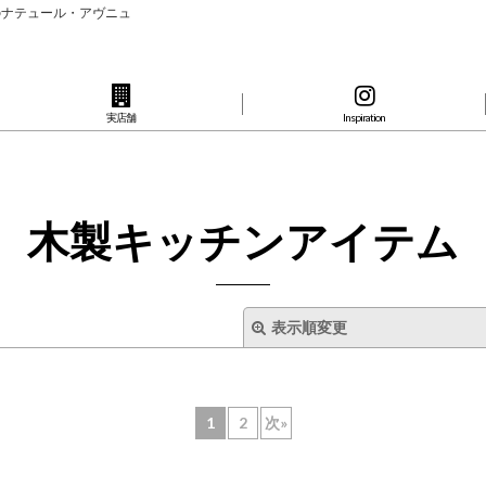
のナテュール・アヴニュ
実店舗
Inspiration
木製キッチンアイテム
表示順変更
1
2
次
»