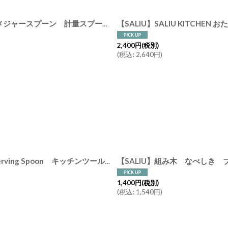
【SALIU】SALIU KITCHE
【SALIU】SALIU KITCHEN コーヒースプーン チーク 木製 メジャースプーン 計量スプーン Teak Coffee Spoon LOLO おおさじこさじ キッチンツール
2,400
円
(税別)
(
税込
:
2,640
円
)
【SALIU】SALIU KITCHEN サーバースプーン チーク Teak Serving Spoon キッチンツール
[
31131
]
1,400
円
(税別)
(
税込
:
1,540
円
)