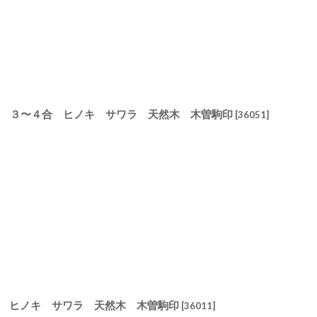
7寸 ３〜４合 ヒノキ サワラ 天然木 木曽駒印
[
36051
]
cm ヒノキ サワラ 天然木 木曽駒印
[
36011
]