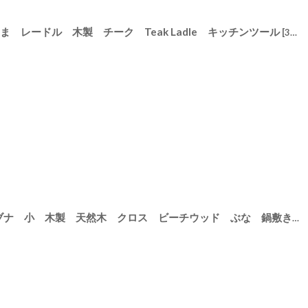
N おたま レードル 木製 チーク Teak Ladle キッチンツール
[
31051
]
[
31121
【SALIU】組み木 なべしき ブナ 小 木製 天然木 クロス ビーチウッド ぶな 鍋敷き
[
31