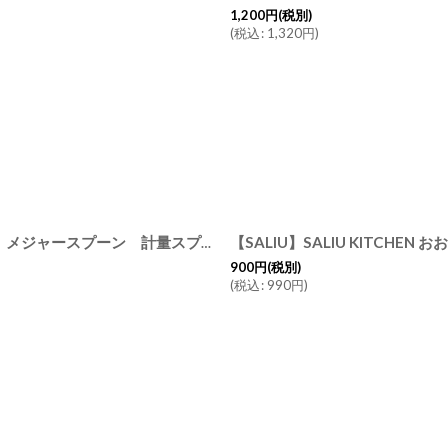
1,200
円
(税別)
(
税込
:
1,320
円
)
ネコポス対応【SALIU】SALIU KITCHEN こさじ チーク 木製 メジャースプーン 計量スプーン 小さじ キッチンツール
[
310
900
円
(税別)
(
税込
:
990
円
)