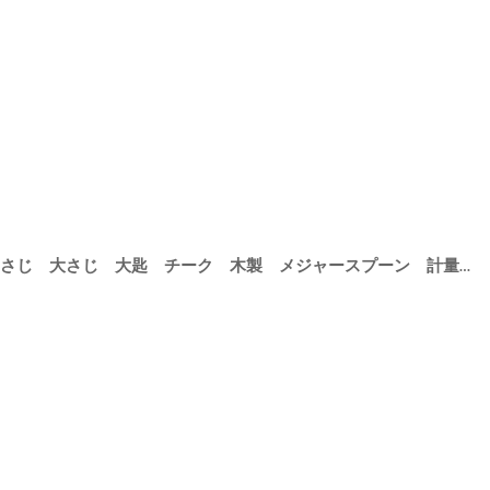
41
]
【SALIU】SALIU KITCHEN おおさじ 大さじ 大匙 チーク 木製 メジャースプーン 計量スプーン Teak Table Spoon キッチンツール LOLO