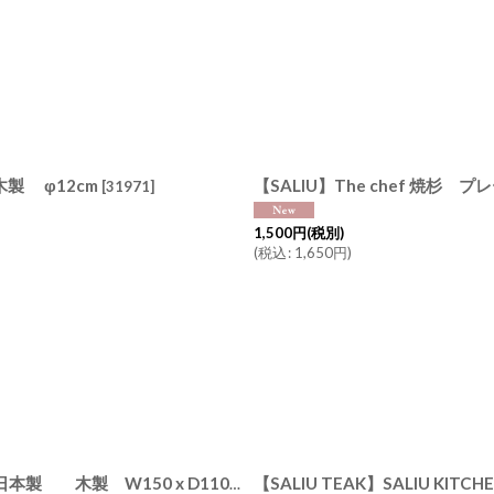
木製 φ12cm
【SALIU】The chef 焼杉
[
31971
]
1,500
円
(税別)
(
税込
:
1,650
円
)
【SALIU】The chef 焼杉プレート Mini ミニ なべしき 日本製 木製 W150 x D110 x H10 OCN
[
31871
]