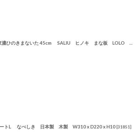
【SALIU】木工職人の手作り 東濃ひのきまないた 45cm SALIU ヒノキ まな板 LOLO 柾目 日本製
プレートL なべしき 日本製 木製 W310 x D220 x H10
[
31851
]