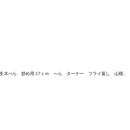
【SALIU】YAMASAKURA 山桜 木べら 炒め用 27ｃｍ へら ターナー フライ返し 山桜材 さくら 天然木 木製 日本製 ロロ LOLO