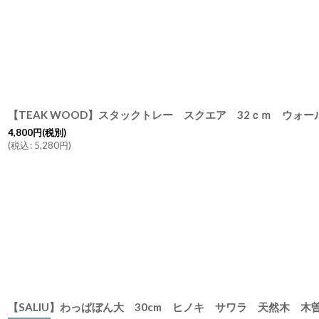
【TEAK WOOD】スタックトレー スクエア 32ｃｍ ウォールナッ
4,800
円
(税別)
(
税込
:
5,280
円
)
【SALIU】わっぱぼん大 30cm ヒノキ サワラ 天然木 木