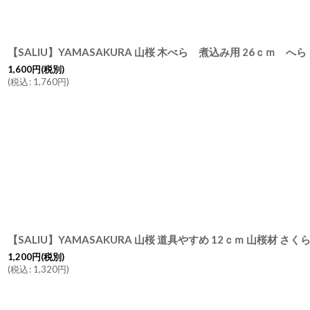
1,600
円
(税別)
(
税込
:
1,760
円
)
【SALIU】YAMASAKURA 山桜 道具やすめ 12ｃｍ 山桜材 さく
1,200
円
(税別)
(
税込
:
1,320
円
)