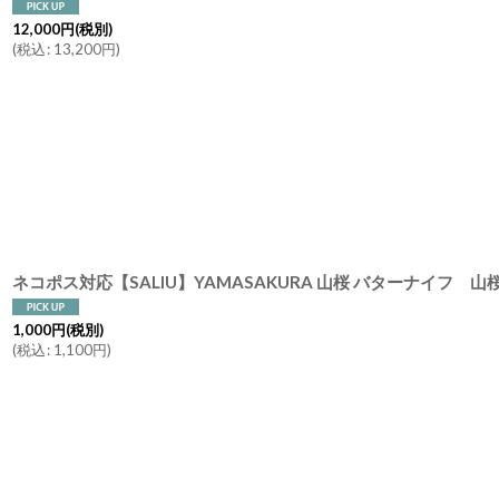
12,000
円
(税別)
(
税込
:
13,200
円
)
ネコポス対応【SALIU】YAMASAKURA 山桜 バターナイフ
1,000
円
(税別)
(
税込
:
1,100
円
)