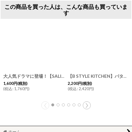
この商品を買った人は、こんな商品も買っていま
す
大人気ドラマに登場！【SALIU】マグカップ SA02 マグ ホワイト 白 ネイビー 紺 イエロー 黄色 サリウ 陶器 日本製 ロロ LOLO
【B STYLE KITCHEN】バターケース 200g 保存容器 バターボックス 木葢 日本製 シンプル かわいい 木製 チーク材 陶器 白磁 磁器 LOLO 北欧
1,600
円
(税別)
2,200
円
(税別)
(
税込
:
1,760
円
)
(
税込
:
2,420
円
)
ホーム