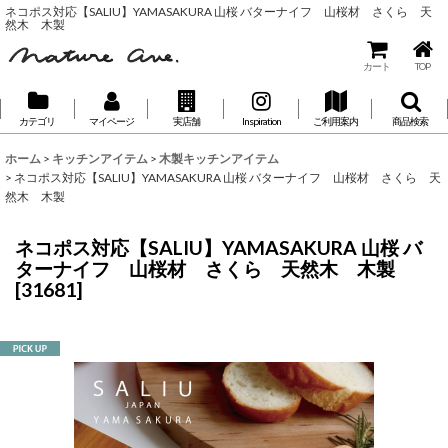
ネコポス対応【SALIU】YAMASAKURA 山桜 バターナイフ 山桜材 さくら 天
然木 木製
カート
TOP
カテゴリ
マイページ
実店舗
Inspiration
ご利用案内
商品検索
ホーム
>
キッチンアイテム
>
木製キッチンアイテム
>
ネコポス対応【SALIU】YAMASAKURA 山桜 バターナイフ 山桜材 さくら 天
然木 木製
ネコポス対応【SALIU】YAMASAKURA 山桜 バ
ターナイフ 山桜材 さくら 天然木 木製
[
31681
]