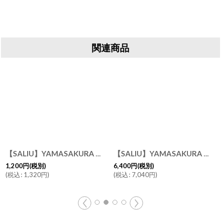
関連商品
[
31662
]
【SALIU】YAMASAKURA 山桜 道具やすめ 12ｃｍ 山桜材 さくら 天然木 木製 日本製
【SALIU】YAMASAKURA 山桜 まないた 大 40ｃｍ 天然木 /山桜材/さくら/天然木/まな板/カッティングボード/木製/日本製
1,200
円
(税別)
6,400
円
(税別)
(
税込
:
1,320
円
)
(
税込
:
7,040
円
)