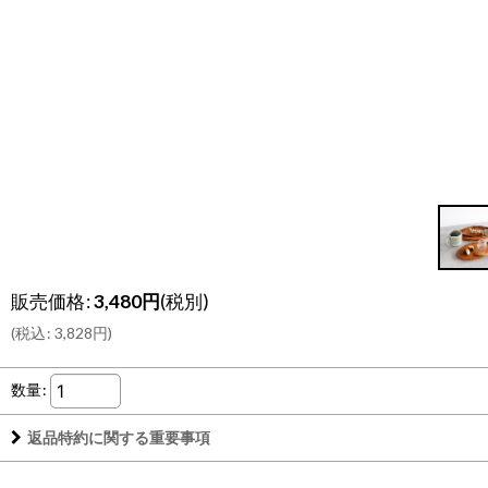
販売価格
:
3,480
円
(税別)
(
税込
:
3,828
円
)
数量
:
返品特約に関する重要事項