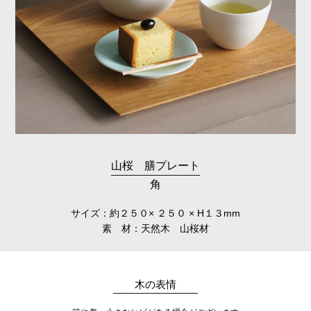
山桜 膳プレート
角
サイズ：約２５０× ２５０ × H１３mm
素 材：天然木 山桜材
木の表情