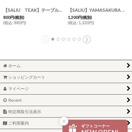
【SALIU TEAK】テーブルフォーク/フォーク/タイ/チーク材/木製/LOLO/サスティナブル
【SALIU】YAMASAKURA 山桜 道具やすめ 12ｃｍ 山桜材 さくら 天然木 木製 日本製
800
円
(税別)
1,200
円
(税別)
(
税込
:
880
円
)
(
税込
:
1,320
円
)
ホーム
ショッピングカート
マイページ
Recent
特定商取引法表示
ご利用案内
ギフトコーナー