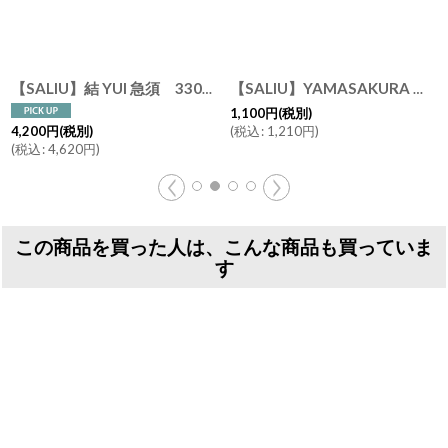
【SALIU】結 YUI 急須 330ml 横手 白 灰 浅葱 墨 美濃焼
【SALIU】YAMASAKURA 茶敷 角 山桜 四角 茶托 小皿 木製 天然木 日本製 LOLO ロロ
[
1,100
円
(税別)
(
税込
:
1,210
円
)
4,200
円
(税別)
(
税込
:
4,620
円
)
この商品を買った人は、こんな商品も買っていま
す