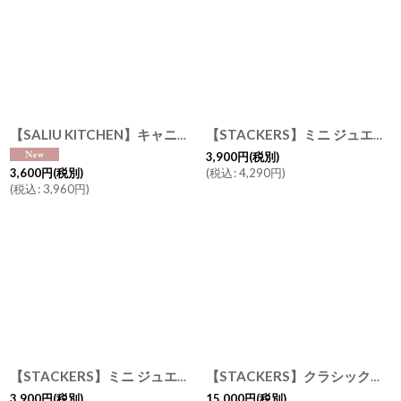
【SALIU KITCHEN】キャニスター SK00 マットな質感 日本製 磁器 シンプル （SUGAR SALT TEA COFFEE）ホワイト グレイ サリウキッチン
【STACKERS】ミニ ジュエリーボックス 11sec 11個仕切り ペブルグレー PebbleGrey スタッカーズ ロンドン イギリス
3,900
円
(税別)
(
税込
:
4,290
円
)
3,600
円
(税別)
(
税込
:
3,960
円
)
【STACKERS】ミニ ジュエリーボックス オープン Open ペブルグレー Pebble Grey スタッカーズ イギリス ロンドン
【STACKERS】クラシック ジュエリーボックス 選べる 3個セット 3set セージグリーン Sage Green スタッカーズ ロンドン UK
3,900
円
(税別)
15,000
円
(税別)