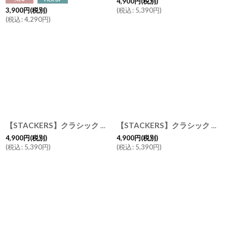
4,900
円
(税別)
(
税込
:
5,390
円
)
3,900
円
(税別)
(
税込
:
4,290
円
)
【STACKERS】クラシック ジュエリーボックス 5sec ラベンダー Lavender スタッカーズ イギリス ロンドン 美しく収納
【STACKERS】クラシック ジュエリーボックス 25sec ラベンダー Lavender スタッカーズ ロンドン イギリス
4,900
円
(税別)
4,900
円
(税別)
(
税込
:
5,390
円
)
(
税込
:
5,390
円
)