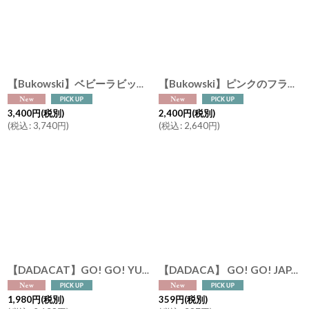
【Bukowski】ベビーラビット カニニ Kanini 15cm スウェーデンのぬいぐるみ うさぎ ソフトトイ ブコウスキー 誕生日
【Bukowski】ピンクのフラミンゴ フィービー Pheobe 20cm バッグチャーム スウェーデンのぬいぐるみ ブコウスキー キーホルダー アクセサリー 誕生日
3,400
円
(税別)
2,400
円
(税別)
(
税込
:
3,740
円
)
(
税込
:
2,640
円
)
【DADACAT】GO! GO! YUBARI !! GO! GO! JAPAN !! ゼリー缶 4個入り （夕張メロンx２ 白桃 りんご） 日本画家の伊藤清子デザイン Made in Japan
【DADACA】 GO! GO! JAPAN !! ゼリー （夕張メロン 白桃 りんご） 日本画家の伊藤清子デザイン Made in Japan 猫好きさんへ！
1,980
円
(税別)
359
円
(税別)