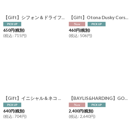
【Gift】シフォン＆ドライフラワー Chiffon Ribbon Gift Wrapping 有料ギフトラッピング (ドライフラワー クラフト紙 シフォンリボン）
【Gift】Otona Dusky Corsage オトナ ダスキーコサージュ Gift Wrapping 有料ギフトラッピング (プリザーブドフラワー・ドライフラワー・ゴールド紐）
650
円
(税別)
460
円
(税別)
(
税込
:
715
円
)
(
税込
:
506
円
)
【Gift】イニシャル＆ネコ チャーム カスタマイズ ギフトラッピング クラフト紙 有料ギフトラッピング 猫好き
【BAYLIS&HARDING】GOODNESS SLEEP ボディウォッシュ 500ml （ラベンダー＆ベルガモット） ボディーソープ 質の良い睡眠 ベイリス＆ハーディング イギリス製
640
円
(税別)
2,400
円
(税別)
(
税込
:
704
円
)
(
税込
:
2,640
円
)