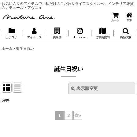
お気に入りのアイテムで、私だけのこだわりライフスタイルへ。インテリア雑貨
のナテュール・アヴニュ
カート
TOP
カテゴリ
マイページ
実店舗
Inspiration
ご利用案内
商品検索
ホーム
>
誕生日祝い
誕生日祝い
表示順変更
閉じる
89
件
表示数
:
1
2
次
»
並び順
: