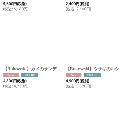
5,600
円
(税別)
2,400
円
(税別)
(
税込
:
6,160
円
)
(
税込
:
2,640
円
)
【Bukowski】カメのサンディー Baby Sandy グリーン ピンク 20cm スウェーデンのぬいぐるみ ブコウスキー ソフトトイ 誕生日 結婚式
【Bukowski】ウサギのルシアン Lucian 30cm ギフトボックス入り スウェーデンのぬいぐるみ ソフトトイ ブコウスキー うさぎ 誕生日 Sweden
4,300
円
(税別)
4,900
円
(税別)
(
税込
:
4,730
円
)
(
税込
:
5,390
円
)