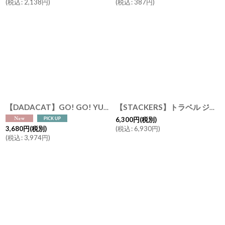
(
税込
:
2,138
円
)
(
税込
:
387
円
)
【DADACAT】GO! GO! YUBARI !! GO! GO! JAPAN !! ゼリー缶 9個入り （夕張メロンx3 白桃x3 りんごx3） 日本画家の伊藤清子デザイン Made in Japan
【STACKERS】トラベル ジュエリーボックス M Travel M オレンジ Orange トラベルM スタッカーズ ロンドン
6,300
円
(税別)
(
税込
:
6,930
円
)
3,680
円
(税別)
(
税込
:
3,974
円
)