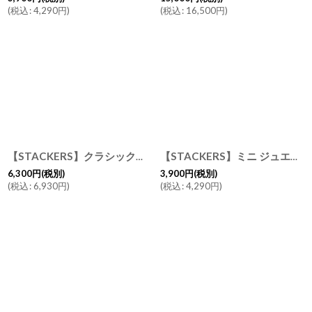
(
税込
:
4,290
円
)
(
税込
:
16,500
円
)
【STACKERS】クラシック ジュエリーボックス Lid リッド （蓋付ケース） セージグリーン Sage green スタッカーズ ロンドン イギリス
【STACKERS】ミニ ジュエリーボックス 11sec 11個仕切り ラベンダー Lavender スタッカーズ イギリス ロンドン
6,300
円
(税別)
3,900
円
(税別)
(
税込
:
6,930
円
)
(
税込
:
4,290
円
)