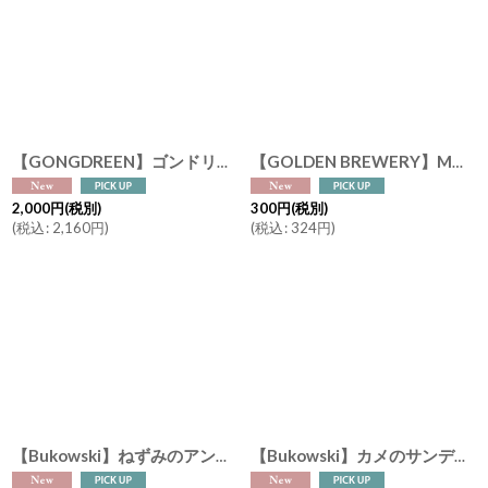
絞り込む
【GONGDREEN】ゴンドリーン タグ付きティーバッグ イヌ（アールグレイ）、ネコ（ハイビスカスブラックティー）、ウサギ（ルイボス）、音楽ネコ（韓国茶） 6袋入り 紅茶 癒しのギフト
【GOLDEN BREWERY】MOM'S BREW マムズ ブリュー ノンアルコールビール 日本製（オリジナル・レモン）出産祝い 人工甘味料不使用 大麦麦芽100％ 炭酸飲料
2,000
円
(税別)
300
円
(税別)
(
税込
:
2,160
円
)
(
税込
:
324
円
)
【Bukowski】ねずみのアントニア バレリーナ 30cm ホワイト グレー チュチュ スウェーデンのぬいぐるみ ブコウスキー ソフトトイ 誕生日
【Bukowski】カメのサンディー バッグチャーム Sandy グリーン ピンク 10cm スウェーデンのぬいぐるみ キーホルダー ブコウスキー ソフトトイ 誕生日