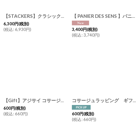
【STACKERS】クラシック ジュエリーボックス Lid リッド （蓋付ケース）ラベンダー Lavender スタッカーズ ロンドン イギリス
【 PANIER DES SENS 】パニエデサンス ESSENTIALS エッセンシャルズ ハンドケア ギフトセット ハンドクリーム 30ml 3本 ローズ バーベナ ラベンダー
6,300
円
(税別)
(
税込
:
6,930
円
)
3,400
円
(税別)
(
税込
:
3,740
円
)
【Gift】アジサイ コサージュ ラッピング Hydrangea Corsage Wrapping ギフト 有料ラッピング フラワーコサージュ
コサージュラッピング ギフト GIFT COLLECTION A ・B・C・J フラワー 600 花 プレゼント ギフトコレクション ラッピング
600
円
(税別)
(
税込
:
660
円
)
600
円
(税別)
(
税込
:
660
円
)