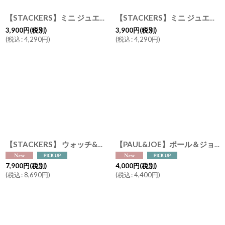
【STACKERS】ミニ ジュエリーボックス オープン Open グレー＆ミント Dove Grey & Mint スタッカーズ イギリス ロンドン
【STACKERS】ミニ ジュエリーボックス 11sec 11個仕切り セージグリーン SageGreen スタッカーズ ロンドン UK
3,900
円
(税別)
3,900
円
(税別)
(
税込
:
4,290
円
)
(
税込
:
4,290
円
)
【STACKERS】 ウォッチ&ジュエリーボックス (スクエア) ブルーキャンバス メンズ Blue Canvas Watch & Jewellery box スタッカーズ ロンドン UK
【PAUL&JOE】ポール＆ジョー 充電式 モバイルハンディファン ミニ扇風機 猫 (スマホスタンド/ミラー付き/ 5段階風量切替) 充電用USBケーブル付き
7,900
円
(税別)
4,000
円
(税別)
(
税込
:
8,690
円
)
(
税込
:
4,400
円
)