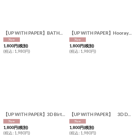
【UP WITH PAPER】BATHTUB リラックスタイム （バスタイム・猫・キャンドル・ワイン・読書）カード ポップアップカード ギフト 13.5cm X 13.5cm Design in USA ネコポス対応
【UP WITH PAPER】Hooray "イェーイ・バルーン” ゴールド箔押し お祝いカード ポップアップカード ギフト 20.3cm X 20.3cm Design in USA ネコポス対応
1,800
円
(税別)
1,800
円
(税別)
(
税込
:
1,980
円
)
(
税込
:
1,980
円
)
【UP WITH PAPER】3D Birthday Cake バースデーケーキ カード お誕生日カード ポップアップカード 立体カード ギフト Design in USA ネコポス対応
【UP WITH PAPER】 3D Deep Sea ディープシー バースデーカード お誕生日カード ポップアップカード 立体カード ギフト 約 7.62 cm × 17.78 cm × 5.08 cm Design in USA ネコポス対応
1,800
円
(税別)
1,800
円
(税別)
(
税込
:
1,980
円
)
(
税込
:
1,980
円
)