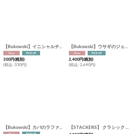
【Bukowski】イニシャルチャーム オプション 小さな特別感を。ぬいぐるみを特別に カスタマイズギフト
【Bukowski】ウサギのジェイリーン バレリーナ バッグチャーム ピンク 10cm スウェーデンのぬいぐるみ ブコウスキー キーホルダー
300
円
(税別)
2,400
円
(税別)
(
税込
:
330
円
)
(
税込
:
2,640
円
)
【Bukowski】カバのラファエラ バレリーナ 15cm Rafaella スウェーデンのぬいぐるみ ソフトトイ ブコウスキー
【STACKERS】 クラシック ジュエリーボックス 5sec トープ グレージュTaupe スタッカーズ イギリス ロンドン