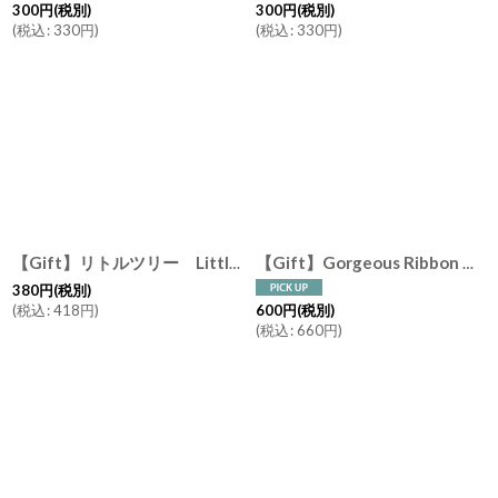
300
円
(税別)
300
円
(税別)
(
税込
:
330
円
)
(
税込
:
330
円
)
【Gift】リトルツリー Little tree コサージュ Gift Wrapping 有料ギフトラッピング (プリザーブドフラワー・リボン）
【Gift】Gorgeous Ribbon Gift Wrapping 有料ギフトラッピング ゴージャスリボン サプライズギフト
380
円
(税別)
(
税込
:
418
円
)
600
円
(税別)
(
税込
:
660
円
)