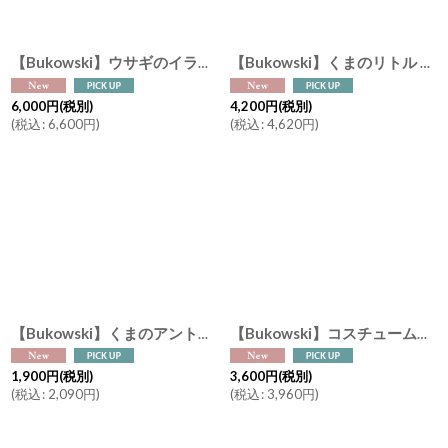
【Bukowski】ウサギのイランカ Ilanka “Ma Meilleure Amie / My best friend” 40cm スウェーデンのぬいぐるみ ソフトトイ ブコウスキー 誕生日
【Bukowski】くまのリトル ノア Little Noah 25cm スウェーデンのぬいぐるみ ソフトトイ ブコウスキー 出産祝い 誕生日 結婚式ウエルカムドール
6,000
円
(税別)
4,200
円
(税別)
(
税込
:
6,600
円
)
(
税込
:
4,620
円
)
【Bukowski】くまのアントン レオナード バッグチャーム Lovely Anton & Leonard 10cm スウェーデンのぬいぐるみ ブコウスキー キーホルダー ハートの刺繍
【Bukowski】コスチューム 着ぐるみくま リスになりたいブルーニス ハリネズミになりたいフーバー Ziggy Brunis & Ziggy Huber 15cm スウェーデンのぬいぐるみ
1,900
円
(税別)
3,600
円
(税別)
(
税込
:
2,090
円
)
(
税込
:
3,960
円
)