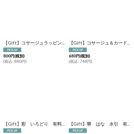
【Gift】コサージュラッピング ギフト GIFT COLLECTION F・ I 専用 フラワー 花 プレゼント ギフトコレクション ラッピング
【Gift】コサージュ＆カード 有料ギフトラッピング コサージュBOX ドライフラワー 箔押しカード クラフト紙 コットンリボン For you Thank you Happy Birthday
800
円
(税別)
680
円
(税別)
(
税込
:
880
円
)
(
税込
:
748
円
)
【Gift】彩 いろどり 有料ラッピング 和柄 熨斗 リボン 水引 ギフトラッピング
【Gift】華 はな 水引 有料ラッピング 和柄 熨斗 ギフトラッピング