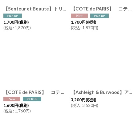
【Senteur et Beaute】トリコロール シトロンドール UV ハンドクリーム 30ml Citron d’or サンタール・エ・ボーテ フランス製 日焼け止め UVケア フランスパッケージ
【COTE de PARIS】 コテ ドゥ パリ UVハンドクリーム 30ml シエスト オ ソレイユ Siest au Soleil フルーティーなシトラス フランス製
1,700
円
(税別)
1,700
円
(税別)
(
税込
:
1,870
円
)
(
税込
:
1,870
円
)
【COTE de PARIS】 コテ ドゥ パリ フレグランスオードトワレ 15ml （オシャンゼリゼ・ピーチ / オ ルーブル・ベルガモット) 香水 フランス製
【Ashleigh & Burwood】アシュレイ＆バーウッド 消臭 フレグランスオイル イザベラ 500ml Isabella イギリス製
3,200
円
(税別)
(
税込
:
3,520
円
)
1,600
円
(税別)
(
税込
:
1,760
円
)