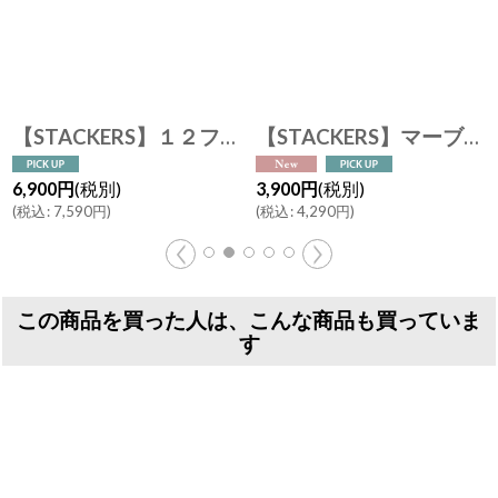
【STACKERS】１２フック ジュエリースタンド 12 Hook Jewellery Stand スタッカーズ
【STACKERS】マーブル 8フック ジュエリースタンド Marble 8 Hook Jewellery Stand ローズゴールド マーブル アクセサリースタンド スタッカーズ ロンドン
6,900
円
(税別)
3,900
円
(税別)
(
税込
:
7,590
円
)
(
税込
:
4,290
円
)
この商品を買った人は、こんな商品も買っていま
す