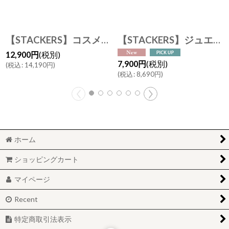
【STACKERS】コスメ&ジュエリーバッグ Cosme Jewellery Bag ペブルグレイ Pebble Gray スタッカーズ イギリス ロンドン
【STACKERS】ジュエリーロール Jewellery Roll パテントパティ Patent Putty エナメル スタッカーズ ロンドン イギリス ジュエリーケース
12,900
円
(税別)
7,900
円
(税別)
(
税込
:
14,190
円
)
(
税込
:
8,690
円
)
ホーム
ショッピングカート
マイページ
Recent
特定商取引法表示