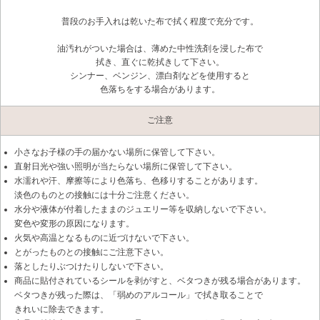
普段のお手入れは乾いた布で拭く程度で充分です。
油汚れがついた場合は、薄めた中性洗剤を浸した布で
拭き、直ぐに乾拭きして下さい。
シンナー、ベンジン、漂白剤などを使用すると
色落ちをする場合があります。
ご注意
小さなお子様の手の届かない場所に保管して下さい。
直射日光や強い照明が当たらない場所に保管して下さい。
水濡れや汗、摩擦等により色落ち、色移りすることがあります。
淡色のものとの接触には十分ご注意ください。
水分や液体が付着したままのジュエリー等を収納しないで下さい。
変色や変形の原因になります。
火気や高温となるものに近づけないで下さい。
とがったものとの接触にご注意下さい。
落としたりぶつけたりしないで下さい。
商品に貼付されているシールを剥がすと、ベタつきが残る場合があります。
ベタつきが残った際は、「弱めのアルコール」で拭き取ることで
きれいに除去できます。