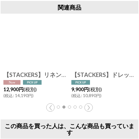
関連商品
【STACKERS】リネン・オートミール オールインワン ジュエリーハンガー Linen/Oatmeal All-In-One Jewellery Hangerスタッカーズ ロンドン UK
【STACKERS】ドレッシング テーブル ミラー ＆ ジュエリースタンド Dressing Table Mirror & Jewellery Stand トープ グレージュ Taupe スタッカーズ
12,900
円
(税別)
9,900
円
(税別)
(
税込
:
14,190
円
)
(
税込
:
10,890
円
)
この商品を買った人は、こんな商品も買っていま
す