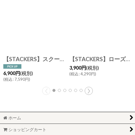
【STACKERS】スクープ ジュエリー スタンド Scoop Jewellery Stand ブラッシュピンク Blush Pink スタッカーズ
【STACKERS】ローズクォーツ ジュエリーピーク L ジュエリースタンド Rose Quartz effect Large Jewellery Peak スタッカーズ ロンドン UK
3,900
円
(税別)
6,900
円
(税別)
(
税込
:
4,290
円
)
(
税込
:
7,590
円
)
ホーム
ショッピングカート