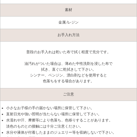
素材
金属 /レジン
お手入れ方法
普段のお手入れは乾いた布で拭く程度で充分です。
油汚れがついた場合は、薄めた中性洗剤を浸した布で
拭き、直ぐに乾拭きして下さい。
シンナー、ベンジン、漂白剤などを使用すると
色落ちをする場合があります。
ご注意
小さなお子様の手の届かない場所に保管して下さい。
直射日光や強い照明が当たらない場所に保管して下さい。
水濡れや汗、摩擦等により色落ち、色移りすることがあります。
淡色のものとの接触には十分ご注意ください。
水分や液体が付着したままのジュエリー等を収納しないで下さい。