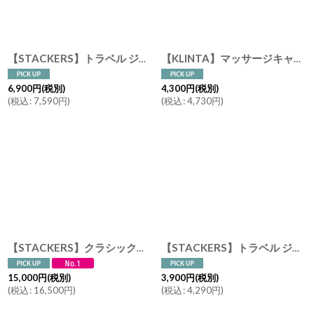
【STACKERS】トラベル ジュエリーボックス ラウンド シルバー Silver 日本限定 ユナイテッドアローズ Tarevel Round United Arrows スタッカーズ
【KLINTA】マッサージキャンドル 200ml 45時間 クリンタ スウェーデン イギリス製 アロマキャンドル アロマ 香り 北欧 ギフト キャンドル 癒し
6,900
円
(税別)
4,300
円
(税別)
(
税込
:
7,590
円
)
(
税込
:
4,730
円
)
【STACKERS】クラシック ジュエリーボックス 選べる3個セット トープ Taupe スタッカーズ ロンドン UK
【STACKERS】トラベル ジュエリーボックス S Travel S トープ グレージュ Taupe スタッカーズ
15,000
円
(税別)
3,900
円
(税別)
(
税込
:
16,500
円
)
(
税込
:
4,290
円
)