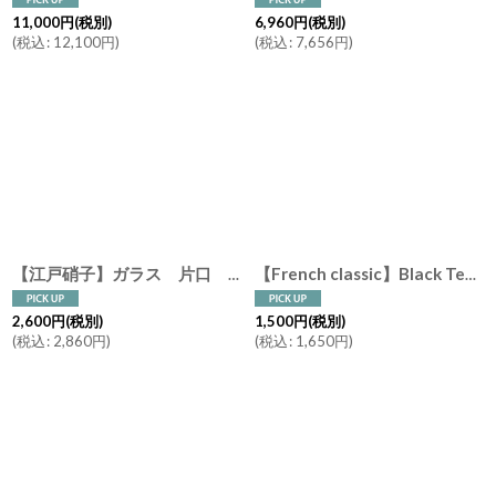
11,000
円
(税別)
6,960
円
(税別)
(
税込
:
12,100
円
)
(
税込
:
7,656
円
)
【江戸硝子】ガラス 片口 徳利 酒器 江戸 浮世 うきよ 手作り
【French classic】Black Tea スペシャルバージョン 限定 ハンドクリーム S ブラックティー 30ml /BOX入り/フレンチクラシック/フランス製
2,600
円
(税別)
1,500
円
(税別)
(
税込
:
2,860
円
)
(
税込
:
1,650
円
)