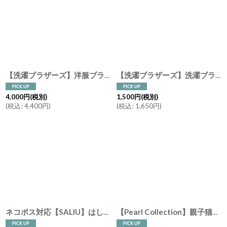
絞り込む
【洗濯ブラザーズ】洋服ブラシ クロスブラシ ニット お手入れ LIVRER YOKOHAMA リブレ ヨコハマ
【洗濯ブラザーズ】洗濯ブラシ 馬毛 平野刷毛製作所 ブラシの平野 洗濯 洗濯洗剤 洗濯用品 LIVRER YOKOHAMA リブレ ヨコハマ
4,000
円
(税別)
1,500
円
(税別)
(
税込
:
4,400
円
)
(
税込
:
1,650
円
)
ネコポス対応【SALIU】はしおき 山桜 黒胡桃 （くるみ） 箸置き 円 丸 角 四角 ウォールナッツ レスト 木製 天然木 日本製 LOLO
【Pearl Collection】親子猫セット 箸置き カトラリーレスト 大きな猫 ねこ 黒猫 ネコ 黒水牛 水牛角 シェル 貝