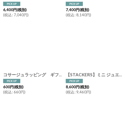
6,400
円
(税別)
7,400
円
(税別)
(
税込
:
7,040
円
)
(
税込
:
8,140
円
)
コサージュラッピング ギフト GIFT COLLECTION A ・B・C・J フラワー 600 花 プレゼント ギフトコレクション ラッピング
【STACKERS】ミニ ジュエリーボックス 選べる2個セット 2set シルバー Silver 日本限定 ユナイテッドアローズ コラボ スタッカーズ ロンドン UK
600
円
(税別)
8,600
円
(税別)
(
税込
:
660
円
)
(
税込
:
9,460
円
)