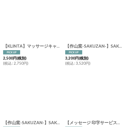
【KLINTA】マッサージキャンドル 90ml スウェーデン製 アロマキャンドル 香り ギフト メッセージ リリー ピーチ ハニーデューメロン エルダーフラワー レモン フィグ グレープ
【作山窯-SAKUZAN-】SAKUZAN DAYS Sara ストライプ カップ&ソーサー Stripe Cup&Saucer /リム皿/コーヒーカップ/サラ/カフェ/磁器/日本製/陶器
2,500
円
(税別)
3,200
円
(税別)
(
税込
:
2,750
円
)
(
税込
:
3,520
円
)
【作山窯-SAKUZAN-】SAKUZAN DAYS Sara Stripe Plate S ストライププレートS リム皿/お皿 15cm/サラ/プレート/取り皿/小皿/カフェ/磁器/日本製/陶器
【メッセージ 印字サービス】【SALIU】結 YUI 土瓶 急須 330ml ギフト 5点Set 急須セット メッセージカード 茶托 陶器 磁器 白磁 美濃焼 急須 日本製 ギフトセット