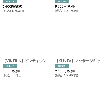
1,600
円
(税別)
9,700
円
(税別)
(
税込
:
1,760
円
)
(
税込
:
10,670
円
)
【VINTIUN】ビンティウン スタールームライト ウッドプレート デコレーションパーツ カスタマイズ オリジナル 木製立体シール 貼るだけデコ スペイン製
【KLINTA】マッサージキャンドル 900ml 85時間 Three wick candle クリンタ スウェーデン イギリス製 アロマキャンドル アロマ 香り 北欧 ギフト キャンドル 癒し ロウソク 大きなキャンドル
300
円
(税別)
9,800
円
(税別)
(
税込
:
330
円
)
(
税込
:
10,780
円
)