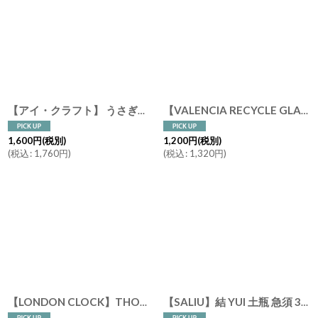
【アイ・クラフト】 うさぎポット シュガーポット スプーン付/小物入れ/ウサギ/黒うさぎ 白うさぎ 兎/陶器/日本製 ハンドペイント
【VALENCIA RECYCLE GLASS 】インテリア ガラスボトル ベース 花瓶 フラワーアレンジント 花器 BLUE PURPLE AMBER スペイン製 アンティーク風 100％ リサイクルガラス レトロ
1,600
円
(税別)
1,200
円
(税別)
(
税込
:
1,760
円
)
(
税込
:
1,320
円
)
【LONDON CLOCK】THOMAS ロンドンクロック トーマス クリーム イギリス ロンドン おしゃれ 置き時計 英国 保証書
【SALIU】結 YUI 土瓶 急須 330ml 湯呑み（布なし内紙なし） 3点セット ギフトセット 美濃焼