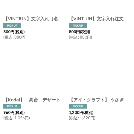
【VINTIUN】文字入れ（名入れ）注文 メッセージプレート ボール S カスタム ビンティウン ウッドプレート ギフトタグ
【VINTIUN】文字入れ注文 メッセージプレート ハートS カスタム ビンティウン ウッドプレート スペイン
800
円
(税別)
800
円
(税別)
(
税込
:
880
円
)
(
税込
:
880
円
)
【Kodai】 高台 デザートカップ アイスクリーム うつわ アンティーク風 ブロンズ ホワイト クリーム 美濃焼 陶器 食洗機可能
【アイ・クラフト】 うさぎ ソルト＆ペッパー 塩 こしょう /ウサギ/黒うさぎ 白うさぎ 兎/陶器/日本製 ハンドペイント インテリア
960
円
(税別)
1,200
円
(税別)
(
税込
:
1,056
円
)
(
税込
:
1,320
円
)