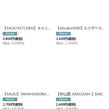
【SALIU KITCHEN】キャニスター BS08 選べる キャニスター２個＋おおさじこさじチーク材 セット チーク材 木葢 白磁 日本製 LOLO ロロ 美濃焼
【elizabethW】エリザベスW アルコールスプレー ウィルス対策 リフレッシュ ハンドスプレー 約60ml アメリカ製 レモン ローズマリー GF ユーカリ
3,800
円
(税別)
1,600
円
(税別)
(
税込
:
4,180
円
)
(
税込
:
1,760
円
)
【SALIU】YAMASAKURA 山桜 木べら 炒め用 27ｃｍ へら ターナー フライ返し 山桜材 さくら 天然木 木製 日本製 ロロ LOLO
【作山窯-SAKUZAN-】SAKUZAN DAYS Sara カップ&ソーサー Cup&Saucer セット 日本製 カラー
1,700
円
(税別)
2,600
円
(税別)
(
税込
:
1,870
円
)
(
税込
:
2,860
円
)