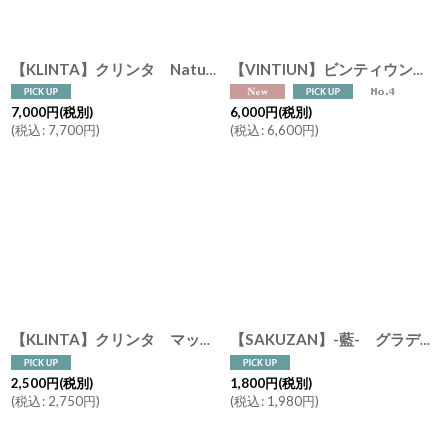
【KLINTA】クリンタ Nature Collection マッサージキャンドル 限定 ギフトセット プレゼント ギフト ギフトボックス ピーチ ハニーデューメロン リリー バブル ピンクグレープフルーツ
【VINTIUN】ビンティウン スタールームライト 木製星型ライト ナイトライト 名入れ カスタマイズ スペイン製
7,000
円
(税別)
6,000
円
(税別)
(
税込
:
7,700
円
)
(
税込
:
6,600
円
)
【KLINTA】クリンタ マッサージキャンドル 90ml スウェーデン イギリス アロマキャンドル 香り ギフト メッセージ アロマ
【SAKUZAN】-藍- グラデーション 碗 茶碗 ターコイズ ボール カップ お碗 作山窯 日本製 美濃焼 釉薬 涼しげ
2,500
円
(税別)
1,800
円
(税別)
(
税込
:
2,750
円
)
(
税込
:
1,980
円
)