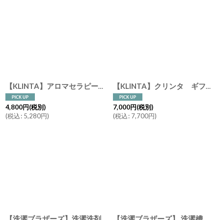
【KLINTA】アロマセラピー マッサージキャンドル １８０ml ティーツリー ゼラニウム レモングラス オレンジ シダーウッド Aromaterapi Mssage Candle スウェーデン イギリス
【KLINTA】クリンタ ギフトセット メンズコレクション マッサージキャンドル アロマキャンドル キャンドル アロマ ３個セット ギフト プレゼント
4,800
円
(税別)
7,000
円
(税別)
(
税込
:
5,280
円
)
(
税込
:
7,700
円
)
【洗濯ブラザーズ】洗濯洗剤 600ml ランドリーディタージェント（綿・麻・合成繊維用）
【洗濯ブラザーズ】 洗濯槽クリーナー 150ml 塩素フリー １本で5回分 Washing Machine Cleaner LIVRER YOKOHAMA リブレ ヨコハマ