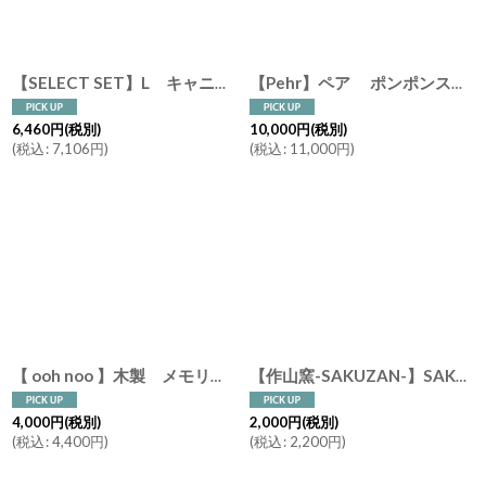
【SELECT SET】L キャニスター セット スプーン チーク トレー しのぎ 美濃焼 磁器 日本製 陶器
【Pehr】ペア ポンポンストレージ Hamper (XXL) ハンパー 布製ストレージ キャンパス地 物入れ おもちゃ入れ 収納 バッグ インド製 カナダ
6,460
円
(税別)
10,000
円
(税別)
(
税込
:
7,106
円
)
(
税込
:
11,000
円
)
【 ooh noo 】木製 メモリーゲーム オーノー ベビー おもちゃ 知育玩具 カード 神経衰弱
【作山窯-SAKUZAN-】SAKUZAN DAYS Sara Stripe PlateM ストライププレートM リム皿/お皿 19cm/プレート/取り皿/小皿/カフェ/サラ/磁器/日本製/陶器
4,000
円
(税別)
2,000
円
(税別)
(
税込
:
4,400
円
)
(
税込
:
2,200
円
)