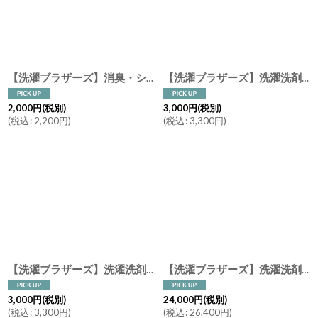
【洗濯ブラザーズ】消臭・シワ取り効果 ビーチ ファブリック フレグランス スプレー 150ml Beach Fabric Fragrance Spray LIVRER YOKOHAMA
【洗濯ブラザーズ】洗濯洗剤 400ml Dark &Color ダーク＆カラー ランドリーディタージェント（色柄モノ） LIVRER YOKOHAMA ランドリーソープ
2,000
円
(税別)
3,000
円
(税別)
(
税込
:
2,200
円
)
(
税込
:
3,300
円
)
【洗濯ブラザーズ】洗濯洗剤 600ml デニム ランドリーディタージェント（デニム・チノ・色柄もの） LIVRER YOKOHAMA ランドリーソープ
【洗濯ブラザーズ】洗濯洗剤 ４L Silk&Wool シルク＆ウール ランドリーディタージェント（デリケート繊維用）LIVRER YOKOHAMA
3,000
円
(税別)
24,000
円
(税別)
(
税込
:
3,300
円
)
(
税込
:
26,400
円
)