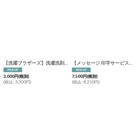
【洗濯ブラザーズ】洗濯洗剤 ランジェリー 400ml Lingerie ランドリーディタージェント イランイラン＆ジャスミン LIVRER YOKOHAMA ランドリーソープ
【メッセージ 印字サービス】【SALIU】結 YUI 土瓶 急須 330ml 湯呑み ギフト 3点Set 急須セット お茶の時間 美濃焼
3,000
円
(税別)
7,500
円
(税別)
(
税込
:
3,300
円
)
(
税込
:
8,250
円
)