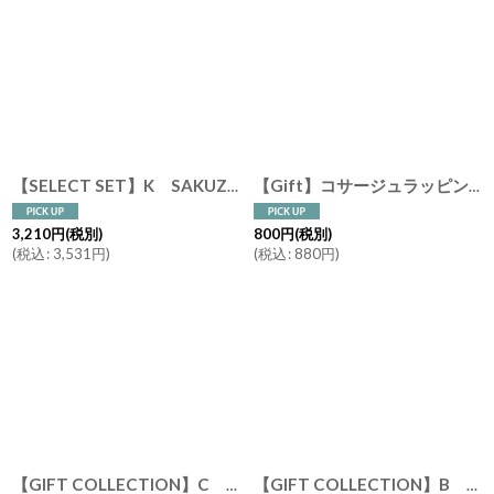
【SELECT SET】K SAKUZAN DAYS Sara ティータイムセット マグ トレー フォーク Tea Time Set 新生活 ギフト 朝食 コーヒーカップ カフェ 磁器 日本製 陶器 作山窯
【Gift】コサージュラッピング ギフト GIFT COLLECTION F・ I 専用 フラワー 花 プレゼント ギフトコレクション ラッピング
3,210
円
(税別)
800
円
(税別)
(
税込
:
3,531
円
)
(
税込
:
880
円
)
【GIFT COLLECTION】C SAKUZAN DAYS Sara カップ&ソーサー ペアセット イエロー ターコイズ 新生活 母の日 ギフト Stripe Cup&Saucer コーヒーカップ/サラ/カフェ/磁器/日本製/陶器 ギフトコレクション
【GIFT COLLECTION】B SAKUZAN DAYS Sara カップ&ソーサー スプーン セット 新生活セット ギフト クリーム グレー Stripe Cup&Saucer コーヒーカップ/サラ/カフェ/磁器/日本製/陶器 ギフトコレクション