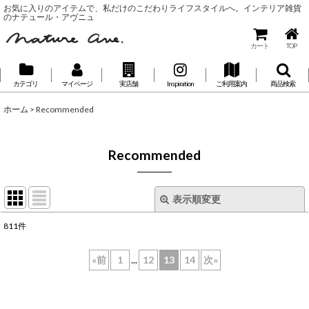
お気に入りのアイテムで、私だけのこだわりライフスタイルへ。インテリア雑貨
のナテュール・アヴニュ
カート
TOP
カテゴリ
マイページ
実店舗
Inspiration
ご利用案内
商品検索
ホーム
>
Recommended
Recommended
表示順変更
閉じる
811
件
表示数
:
«
前
1
...
12
13
14
次
»
並び順
: