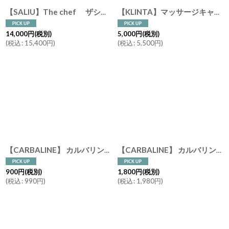
【SALIU】The chef ザシェフ 炭焼きグリル 大 水コンロ 美濃焼 Chacoal Grill 陶器 日本製
【KLINTA】マッサージキャンドル 300ml 60h クリンタ 蓋付 木製蓋 スウェーデン アロマキャンドル
14,000
円
(税別)
5,000
円
(税別)
(
税込
:
15,400
円
)
(
税込
:
5,500
円
)
【CARBALINE】 カルバリン リフレッシュ ハンドジェル 60ml アルコール70％ 保湿成分配合
【CARBALINE】 カルバリン リフレッシュ ハンドジェル １２５ml アルコール70％ 保湿成分配合
900
円
(税別)
1,800
円
(税別)
(
税込
:
990
円
)
(
税込
:
1,980
円
)