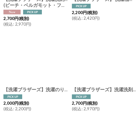
(ビーチ・ベルガモット・フレグランスフリー・グリーンアップル・フォレスト・センチャ・ローズハーブ）LIVRER YOKOHAMA ランドリーソープ
2,200
円
(税別)
(
税込
:
2,420
円
)
2,700
円
(税別)
(
税込
:
2,970
円
)
【洗濯ブラザーズ】洗濯のり配合 アイロンスプレー 150ml ローズ＆カモミールの香り Perfect Iron Spray LIVRER YOKOHAMA
【洗濯ブラザーズ】洗濯洗剤 600ml Sports ランドリーディタージェント（綿・麻・合成繊維用）スポーツ LIVRER YOKOHAMA ランドリーソープ
2,000
円
(税別)
2,700
円
(税別)
(
税込
:
2,200
円
)
(
税込
:
2,970
円
)