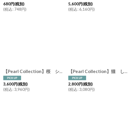
680
円
(税別)
5,600
円
(税別)
(
税込
:
748
円
)
(
税込
:
6,160
円
)
【Pearl Collection】桜 シェルプレート 小皿 貝 パール 白貝 小物入れ SAKURA 花
【Pearl Collection】猫 しっぽでハート 箸置き セット ねこ 黒猫 白猫 ネコ シェル パール 黒水牛 貝
3,600
円
(税別)
2,800
円
(税別)
(
税込
:
3,960
円
)
(
税込
:
3,080
円
)