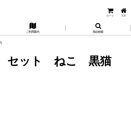
カート
TOP
ご利用案内
商品検索
貝
 箸置き セット ねこ 黒猫