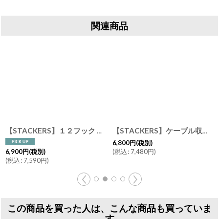
関連商品
【STACKERS】１２フック ジュエリースタンド 12 Hook Jewellery Stand スタッカーズ
【STACKERS】ケーブル収納バッグ Cable Tidy ペブルブラック Pebble Black メンズ スタッカーズ イギリス ロンドン
6,800
円
(税別)
(
税込
:
7,480
円
)
6,900
円
(税別)
(
税込
:
7,590
円
)
この商品を買った人は、こんな商品も買っていま
す