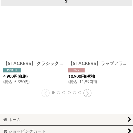
【STACKERS】 クラシック ジュエリーボックス 3sec ブラック Black スタッカーズ ロンドン イギリス
【STACKERS】ラップアラウンド メイクアップ バッグ Wrap Around Makeup Bag トープ グレージュ Taupe スタッカーズ イギリス ロンドン
4,900
円
(税別)
10,900
円
(税別)
(
税込
:
5,390
円
)
(
税込
:
11,990
円
)
ホーム
ショッピングカート