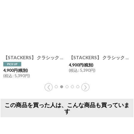
【STACKERS】 クラシック ジュエリーボックス 3sec トープ グレージュ Taupe スタッカーズ ロンドン イギリス
[
DR3set-GREY
]
【STACKERS】 クラシック ジュエリーボックス 5sec トープ グレージュTaupe スタッカーズ イギリス ロンドン
4,900
円
(税別)
(
税込
:
5,390
円
)
4,900
円
(税別)
(
税込
:
5,390
円
)
この商品を買った人は、こんな商品も買っていま
す