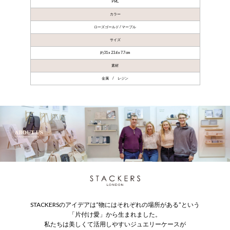
PRC
カラー
ローズゴールド / マーブル
サイズ
約31 x 23.6 x 7.7 cm
素材
金属 / レジン
STACKERSのアイデアは“物にはそれぞれの場所がある”という
「片付け愛」から生まれました。
私たちは美しくて活用しやすいジュエリーケースが