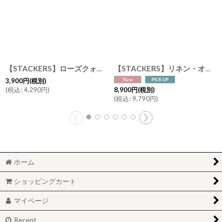
【STACKERS】ローズクォーツ ジュエリーピーク L ジュエリースタンド Rose Quartz effect Large Jewellery Peak スタッカーズ ロンドン UK
【STACKERS】リネン・オートミール マルチフック ジュエリースタンド Linen/Oatmeal Mulit Hook Jewellery Standスタッカーズ ロンドンUK
3,900
円
(税別)
(
税込
:
4,290
円
)
8,900
円
(税別)
(
税込
:
9,790
円
)
ホーム
ショッピングカート
マイページ
Recent