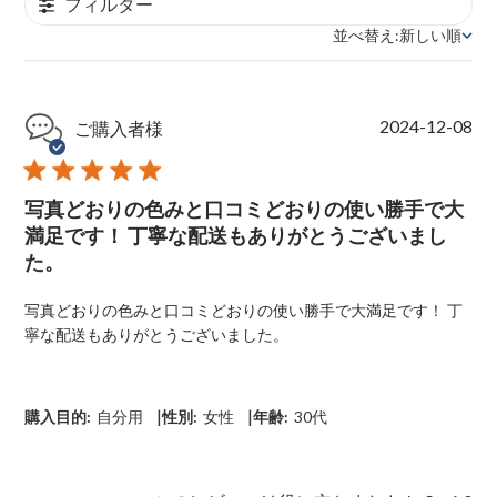
フィルター
並べ替え:
新しい順
並べ替え
P
2024-12-08
ご購入者様
u
b
l
写真どおりの色みと口コミどおりの使い勝手で大
i
s
満足です！ 丁寧な配送もありがとうございまし
h
た。
e
d
写真どおりの色みと口コミどおりの使い勝手で大満足です！ 丁
d
寧な配送もありがとうございました。
a
t
e
|
|
購入目的:
自分用
性別:
女性
年齢:
30代