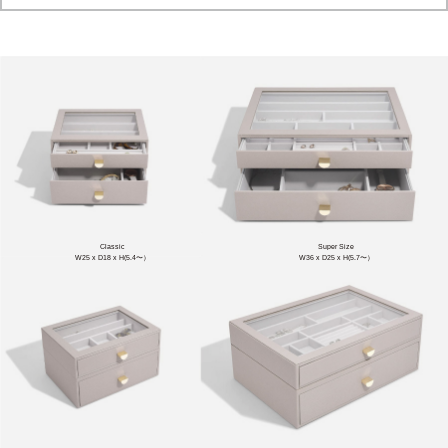
Classic
Super Size
W25 x D18 x H(5.4〜）
W36 x D25 x H(5.7〜）