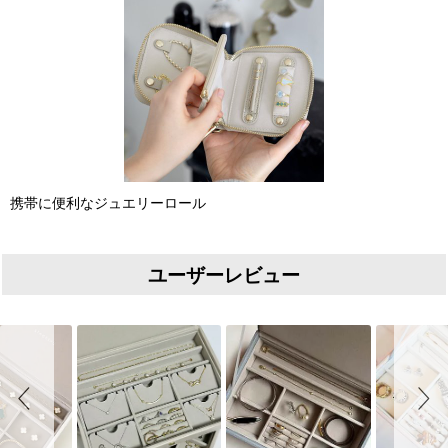
携帯に便利なジュエリーロール
ユーザーレビュー
Slideshow
Slide controls