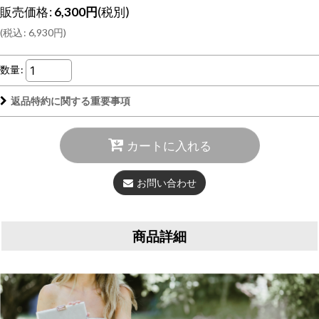
販売価格
:
6,300
円
(税別)
(
税込
:
6,930
円
)
数量
:
返品特約に関する重要事項
カートに入れる
お問い合わせ
商品詳細