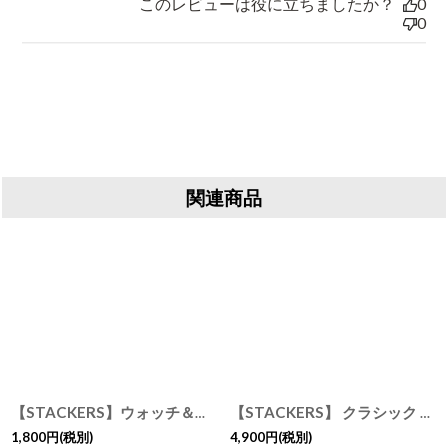
このレビューは役に立ちましたか？
0
0
関連商品
【STACKERS】ウォッチ＆ブレスレットパッド 時計＆ブレスレット用ミニクッション グレージュ グレイ グレイベージュ 3個仕切りに入る 時計＆ブレスレット用 ミニクッション スタッカーズ
【STACKERS】 クラシック ジュエリーボックス 5sec トープ グレージュTaupe スタッカーズ イギリス ロンドン
1,800
円
(税別)
4,900
円
(税別)