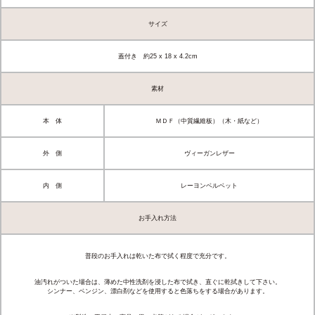
サイズ
蓋付き 約25 x 18 x 4.2cm
素材
本 体
ＭＤＦ（中質繊維板）（木・紙など）
外 側
ヴィーガンレザー
内 側
レーヨンベルベット
お手入れ方法
普段のお手入れは乾いた布で拭く程度で充分です。
油汚れがついた場合は、薄めた中性洗剤を浸した布で拭き、直ぐに乾拭きして下さい。
シンナー、ベンジン、漂白剤などを使用すると色落ちをする場合があります。