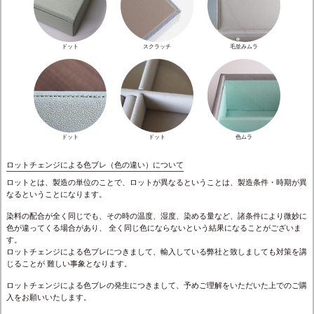
ドット
スクラッチ
毛並みムラ
ドット
ドット
色ムラ
ロットチェンジによる色ブレ（色の違い）について
ロットとは、製造の単位のことで、ロットが異なるということは、製造条件・時期が異
なるということになります。
染料の配合が全く同じでも、その時の温度、湿度、染める量など、諸条件により微妙に
色が違ってくる場合があり、 全く同じ色にならないという結果になることがございま
す。
ロットチェンジによる色ブレにつきまして、輸入している弊社と致しましても対策を講
じることが 難しい事象となります。
ロットチェンジによる色ブレの発生につきまして、予めご理解をいただいた上でのご購
入をお願いいたします。