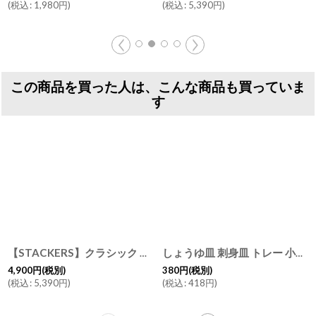
(
税込
:
1,980
円
)
(
税込
:
5,390
円
)
この商品を買った人は、こんな商品も買っていま
す
【STACKERS】クラシック ジュエリーボックス 25sec オートミール Oatmeal スタッカーズ ロンドン イギリス
しょうゆ皿 刺身皿 トレー 小皿 陶器 磁器 日本製
4,900
円
(税別)
380
円
(税別)
(
税込
:
5,390
円
)
(
税込
:
418
円
)