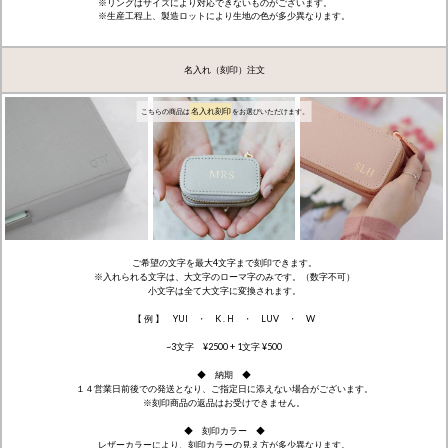
※リングはサイズにより対応できないものがございます。
※生産工程上、製造ロットにより生地の色が多少異なります。
名入れ（刻印）注文
名入れ刻印
こちらの商品は
をお選びいただけます。
ご希望の文字を最大4文字まで刻印できます。
※入れられる文字は、大文字のローマ字のみです。（数字不可）
小文字は全て大文字に変換されます。
【 例 】 YUI ・ K . H ・ LUV ・ W
~3文字 ¥2500 + 1文字 ¥500
◆ 納期 ◆
１４営業日前後での発送となり、ご指定日に添えない場合がございます。
※刻印商品の返品はお受けできません。
◆ 刻印カラー ◆
レザーカラーにより、刻印カラーの見え方が多少異なります。