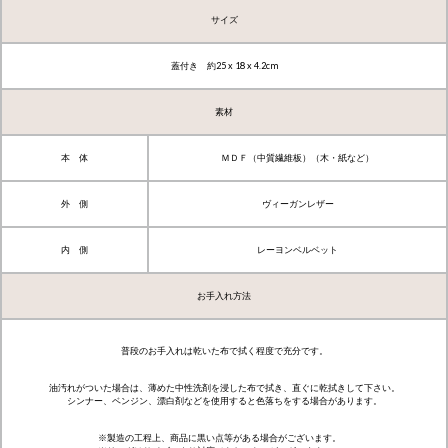
サイズ
蓋付き 約25 x 18 x 4.2cm
素材
本 体
ＭＤＦ（中質繊維板）（木・紙など）
外 側
ヴィーガンレザー
内 側
レーヨンベルベット
お手入れ方法
普段のお手入れは乾いた布で拭く程度で充分です。
油汚れがついた場合は、薄めた中性洗剤を浸した布で拭き、直ぐに乾拭きして下さい。
シンナー、ベンジン、漂白剤などを使用すると色落ちをする場合があります。
※製造の工程上、商品に黒い点等がある場合がございます。