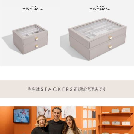
Classic
Super Size
W25 x D18 x H(5.4〜）
W36 x D25 x H(5.7〜）