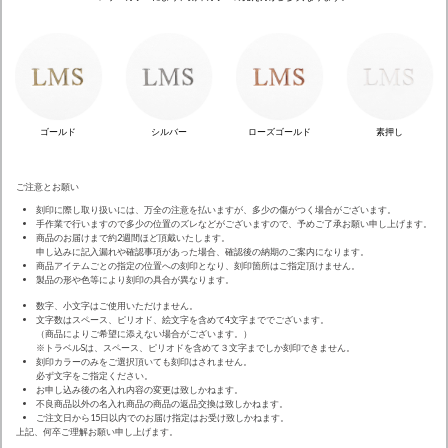
ゴールド
シルバー
ローズゴールド
素押し
ご注意とお願い
刻印に際し取り扱いには、万全の注意を払いますが、多少の傷がつく場合がございます。
手作業で行いますので多少の位置のズレなどがございますので、予めご了承お願い申し上げます。
商品のお届けまで約2週間ほど頂戴いたします。
申し込みに記入漏れや確認事項があった場合、確認後の納期のご案内になります。
商品アイテムごとの指定の位置への刻印となり、刻印箇所はご指定頂けません。
製品の形や色等により刻印の具合が異なります。
数字、小文字はご使用いただけません。
文字数はスペース、ピリオド、絵文字を含めて4文字まででございます。
（商品によりご希望に添えない場合がございます。）
※トラベルSは、スペース、ピリオドを含めて３文字までしか刻印できません。
刻印カラーのみをご選択頂いても刻印はされません。
必ず文字をご指定ください。
お申し込み後の名入れ内容の変更は致しかねます。
不良商品以外の名入れ商品の商品の返品交換は致しかねます。
ご注文日から15日以内でのお届け指定はお受け致しかねます。
上記、何卒ご理解お願い申し上げます。