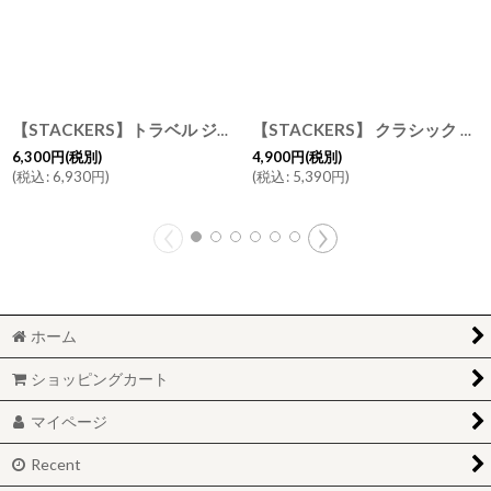
【STACKERS】トラベル ジュエリーボックス M ラベンダー Lavender スタッカーズ
【STACKERS】 クラシック ジュエリーボックス 5sec ダスキー ブルー Dusky Blue スタッカーズ イギリス ロンドン
6,300
円
(税別)
4,900
円
(税別)
(
税込
:
6,930
円
)
(
税込
:
5,390
円
)
ホーム
ショッピングカート
マイページ
Recent