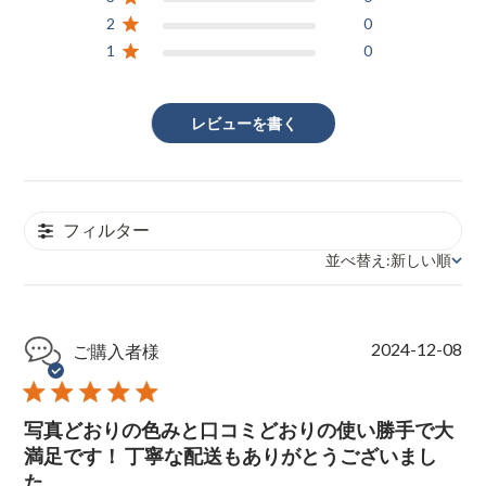
2
0
1
0
レビューを書く
フィルター
並べ替え:
新しい順
並べ替え
P
2024-12-08
ご購入者様
u
b
l
写真どおりの色みと口コミどおりの使い勝手で大
i
s
満足です！ 丁寧な配送もありがとうございまし
h
た。