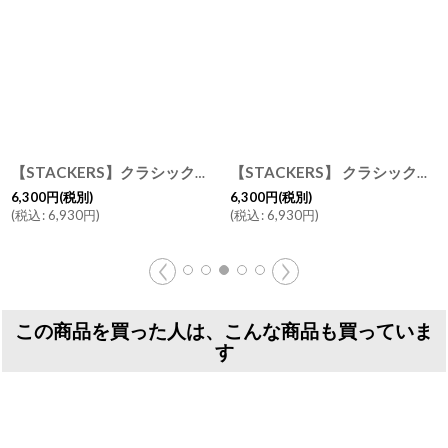
[
73742
]
【STACKERS】クラシック ジュエリーボックス Lid リッド （蓋付ケース）ラベンダー Lavender スタッカーズ ロンドン イギリス
[
76284
]
[
73777
]
【STACKERS】 クラシック ジュエリーボックス Lid リッド （蓋付ケース） ペブルグレー Pebble Gray スタッカーズ ロンドン イギリス
6,300
円
(税別)
6,300
円
(税別)
(
税込
:
6,930
円
)
(
税込
:
6,930
円
)
この商品を買った人は、こんな商品も買っていま
す