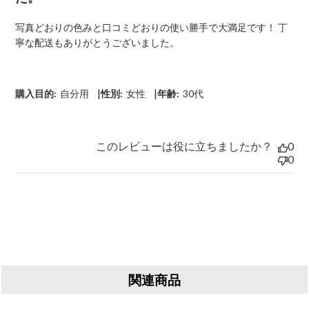
e
d
写真どおりの色みと口コミどおりの使い勝手で大満足です！ 丁
d
寧な配送もありがとうございました。
a
t
e
|
|
購入目的:
自分用
性別:
女性
年齢:
30代
このレビューは役に立ちましたか？
0
0
関連商品