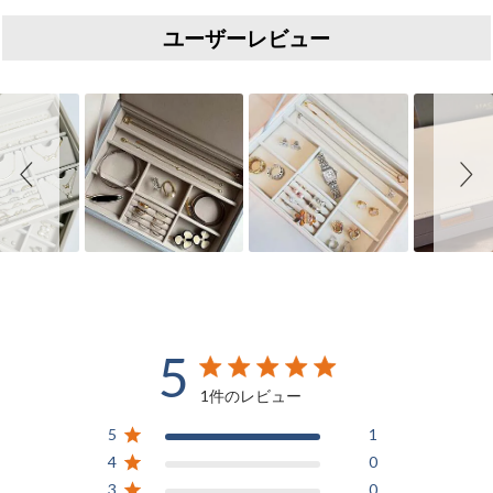
ユーザーレビュー
Slideshow
Slide controls
5
5 out of 5 stars 1 total reviews
1件のレビュー
5
1
4
0
3
0