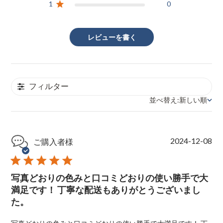
1
0
レビューを書く
フィルター
並べ替え:
新しい順
並べ替え
P
2024-12-08
ご購入者様
u
b
l
写真どおりの色みと口コミどおりの使い勝手で大
i
s
満足です！ 丁寧な配送もありがとうございまし
h
た。
e
d