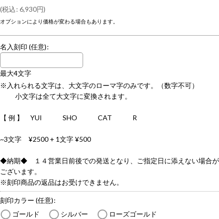
(
税込
:
6,930
円
)
オプションにより価格が変わる場合もあります。
名入刻印
(任意)
:
最大4文字
※入れられる文字は、大文字のローマ字のみです。（数字不可）
小文字は全て大文字に変換されます。
【 例 】 YUI SHO CAT R
~3文字 ¥2500 + 1文字 ¥500
◆納期◆ １４営業日前後での発送となり、ご指定日に添えない場合が
ございます。
※刻印商品の返品はお受けできません。
刻印カラー
(任意)
:
ゴールド
シルバー
ローズゴールド