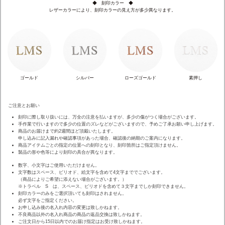
◆ 刻印カラー ◆
レザーカラーにより、刻印カラーの見え方が多少異なります。
ゴールド
シルバー
ローズゴールド
素押し
ご注意とお願い
刻印に際し取り扱いには、万全の注意を払いますが、多少の傷がつく場合がございます。
手作業で行いますので多少の位置のズレなどがございますので、予めご了承お願い申し上げます。
商品のお届けまで約2週間ほど頂戴いたします。
申し込みに記入漏れや確認事項があった場合、確認後の納期のご案内になります。
商品アイテムごとの指定の位置への刻印となり、刻印箇所はご指定頂けません。
製品の形や色等により刻印の具合が異なります。
数字、小文字はご使用いただけません。
文字数はスペース、ピリオド、絵文字を含めて4文字まででございます。
（商品によりご希望に添えない場合がございます。）
※トラベル S は、スペース、ピリオドを含めて３文字までしか刻印できません。
刻印カラーのみをご選択頂いても刻印はされません。
必ず文字をご指定ください。
お申し込み後の名入れ内容の変更は致しかねます。
不良商品以外の名入れ商品の商品の返品交換は致しかねます。
ご注文日から15日以内でのお届け指定はお受け致しかねます。