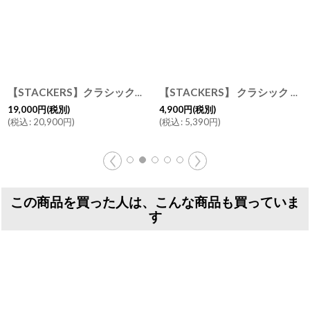
【STACKERS】クラシック ジュエリーボックス 選べる4個セット ブラッシュピンク 4set Blush Pink スタッカーズ ロンドン UK
【STACKERS】 クラシック ジュエリーボックス 5sec ブラッシュ ピンク Blush Pink スタッカーズ イギリス ロンドン
19,000
円
(税別)
4,900
円
(税別)
(
税込
:
20,900
円
)
(
税込
:
5,390
円
)
この商品を買った人は、こんな商品も買っていま
す