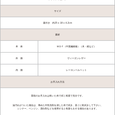
サイズ
蓋付き 約25 x 18 x 4.2cm
素材
本 体
ＭＤＦ（中質繊維板）（木・紙など）
外 側
ヴィーガンレザー
内 側
レーヨンベルベット
お手入れ方法
普段のお手入れは乾いた布で拭く程度で充分です。
油汚れがついた場合は、薄めた中性洗剤を浸した布で拭き、直ぐに乾拭きして下さい。
シンナー、ベンジン、漂白剤などを使用すると色落ちをする場合があります。