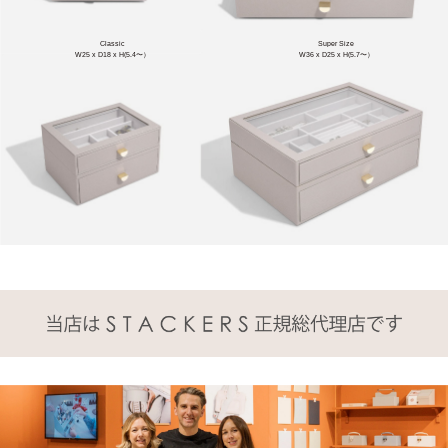
Classic
Super Size
W25 x D18 x H(5.4〜）
W36 x D25 x H(5.7〜）