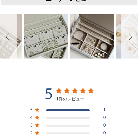
Slideshow
Slide controls
5
5 out of 5 stars 1 total reviews
1件のレビュー
5
1
4
0
3
0
2
0