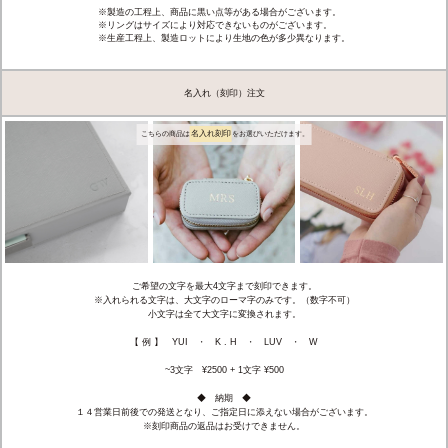
※製造の工程上、商品に黒い点等がある場合がございます。
※リングはサイズにより対応できないものがございます。
※生産工程上、製造ロットにより生地の色が多少異なります。
名入れ（刻印）注文
名入れ刻印
こちらの商品は
をお選びいただけます。
ご希望の文字を最大4文字まで刻印できます。
※入れられる文字は、大文字のローマ字のみです。（数字不可）
小文字は全て大文字に変換されます。
【 例 】 YUI ・ K . H ・ LUV ・ W
~3文字 ¥2500 + 1文字 ¥500
◆ 納期 ◆
１４営業日前後での発送となり、ご指定日に添えない場合がございます。
※刻印商品の返品はお受けできません。