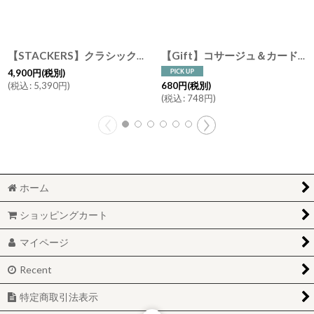
【STACKERS】クラシック ジュエリーボックス Open オープン ブラッシュ ピンク Blush Pink スタッカーズ ロンドン イギリス
【Gift】コサージュ＆カード 有料ギフトラッピング コサージュBOX ドライフラワー 箔押しカード クラフト紙 コットンリボン For you Thank you Happy Birthday
4,900
円
(税別)
(
税込
:
5,390
円
)
680
円
(税別)
(
税込
:
748
円
)
ホーム
ショッピングカート
マイページ
Recent
特定商取引法表示