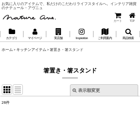
お気に入りのアイテムで、私だけのこだわりライフスタイルへ。インテリア雑貨
のナテュール・アヴニュ
カート
TOP
カテゴリ
マイページ
実店舗
Inspiration
ご利用案内
商品検索
ホーム
>
キッチンアイテム
>
箸置き・箸スタンド
箸置き・箸スタンド
表示順変更
閉じる
28
件
表示数
:
並び順
: