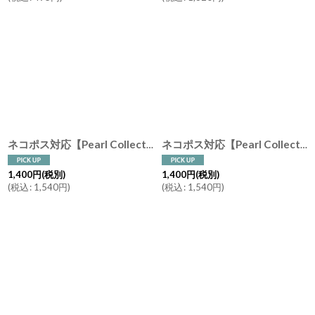
ネコポス対応【Pearl Collection】白貝 猫 箸置き M シェル インテリア オーナメント ねこ ネコ 白猫
ネコポス対応【Pearl Collection】黒水牛 猫 箸置き M インテリア オーナメント ねこ ネコ 黒猫
1,400
円
(税別)
1,400
円
(税別)
(
税込
:
1,540
円
)
(
税込
:
1,540
円
)