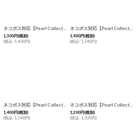
絞り込む
ネコポス対応【Pearl Collection】市松 箸置き２色 レスト シェル パール 貝
ネコポス対応【Pearl Collection】うちわ 箸置き/レスト/シェル/パール/貝
1,300
円
(税別)
1,400
円
(税別)
(
税込
:
1,430
円
)
(
税込
:
1,540
円
)
ネコポス対応【Pearl Collection】桜 箸置き/さくら/花/フラワー/レスト/シェル/パール/貝
ネコポス対応【Pearl Collection】ハート 箸置き レスト シェル パール 貝 カトラリーレスト
1,400
円
(税別)
1,200
円
(税別)
(
税込
:
1,540
円
)
(
税込
:
1,320
円
)