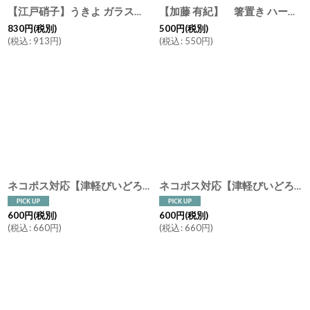
【江戸硝子】うきよ ガラス 花箸置き 花ごろも 恋ざくら ほたる あられ みぞれ はし置き
【加藤 有紀】 箸置き ハート 手作り/作家/陶器
830
円
(税別)
500
円
(税別)
(
税込
:
913
円
)
(
税込
:
550
円
)
ネコポス対応【津軽びいどろ】ガラス 箸置き ねぶた /NEBUTA/レスト/カトラリーレスト/はしおき/手作り/ねぶた祭り/ガラス食器/石塚硝子/アデリア/日本製
ネコポス対応【津軽びいどろ】箸置き ドット ピンク ブルー ターコイズ レスト カトラリーレスト はしおき 手作り ガラス食器 石塚硝子 アデリア 日本製
600
円
(税別)
600
円
(税別)
(
税込
:
660
円
)
(
税込
:
660
円
)