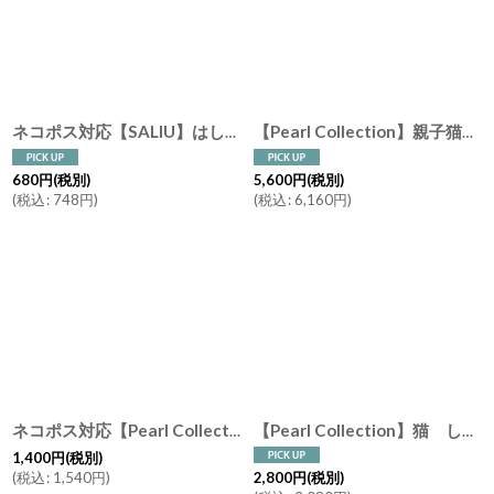
ネコポス対応【SALIU】はしおき 山桜 黒胡桃 （くるみ） 箸置き 円 丸 角 四角 ウォールナッツ レスト 木製 天然木 日本製 LOLO
【Pearl Collection】親子猫セット 箸置き カトラリーレスト 大きな猫 ねこ 黒猫 ネコ 黒水牛 水牛角 シェル 貝
680
円
(税別)
5,600
円
(税別)
(
税込
:
748
円
)
(
税込
:
6,160
円
)
ネコポス対応【Pearl Collection】花びら 箸置き/フラワー/レスト/シェル/パール/貝
【Pearl Collection】猫 しっぽでハート 箸置き セット ねこ 黒猫 白猫 ネコ シェル パール 黒水牛 貝
1,400
円
(税別)
(
税込
:
1,540
円
)
2,800
円
(税別)