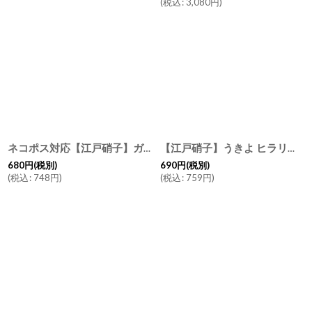
(
税込
:
3,080
円
)
ネコポス対応【江戸硝子】ガラス 箸置き 江戸 浮世 うきよ カトラリー レスト ペーパーウェイト
【江戸硝子】うきよ ヒラリ ガラス 箸置き たまや 藤まつり 花ごろも ほたる あられ ほお紅
680
円
(税別)
690
円
(税別)
(
税込
:
748
円
)
(
税込
:
759
円
)