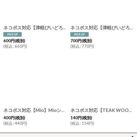
ネコポス対応【津軽びいどろ】箸置き 季節のしつらえ ガラス カトラリーレスト はしおき 手作り ガラス食器 石塚硝子 アデリア 日本製
ネコポス対応【津軽びいどろ】箸置き 金・プラチナ/ゴールド/シルバー/銀/レスト/カトラリーレスト/はしおき/手作り/ガラス食器/石塚硝子/アデリア/日本製
600
円
(税別)
700
円
(税別)
(
税込
:
660
円
)
(
税込
:
770
円
)
ネコポス対応【Mio】Mioシリーズ 箸置き/箸おき/レスト トラ/ブチ/にくきゅう/肉球/虎/猫/ねこ/ネコ/Cat/キャット/木製/ビーチ/籐芸
ネコポス対応【TEAK WOOD】箸置き しのぎ チーク 7.6ｃｍ
400
円
(税別)
140
円
(税別)
(
税込
:
440
円
)
(
税込
:
154
円
)