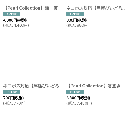
【Pearl Collection】猫 箸置き M ねこ オーロラ 白蝶貝 ネコ キャット レスト シェル/ パール/貝 ネコポス対応
ネコポス対応【津軽びいどろ】箸置き にほんの色ふうけい ガラス カトラリーレスト はしおき 手作り ガラス食器 石塚硝子 アデリア 日本製ラス アデリア
4,000
円
(税別)
800
円
(税別)
(
税込
:
4,400
円
)
(
税込
:
880
円
)
ネコポス対応【津軽びいどろ】ガラス 箸置き はなび まつり レスト/カトラリーレスト/はしおき/手作り/ねぶた祭り/ガラス食器/石塚硝子/アデリア/日本製
【Pearl Collection】箸置き ５個セット シェル 花びら ハート 市松 木箱入り
700
円
(税別)
6,800
円
(税別)
(
税込
:
770
円
)
(
税込
:
7,480
円
)