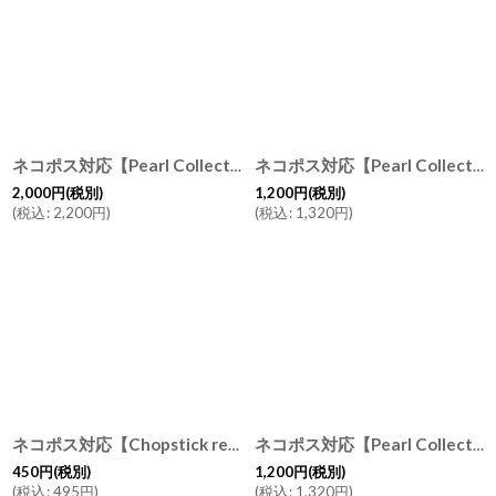
ネコポス対応【Pearl Collection】桜 箸置き/さくら２色/花/フラワー/レスト/シェル/パール/貝
ネコポス対応【Pearl Collection】猫 箸置きS/ねこ/白猫/黒猫/ネコ/キャット/レスト/水牛角/シェル/パール/貝
2,000
円
(税別)
1,200
円
(税別)
(
税込
:
2,200
円
)
(
税込
:
1,320
円
)
ネコポス対応【Chopstick rest】猫 箸置き/ねこ/白猫/黒猫/トラ猫/ネコ/キャット/レスト/陶器/日本製
ネコポス対応【Pearl Collection】猫 箸置きS/ねこ/桃色/ピンク猫/ピンクシェル/ネコ/キャット/レスト/シェル/パール/貝
450
円
(税別)
1,200
円
(税別)
(
税込
:
495
円
)
(
税込
:
1,320
円
)