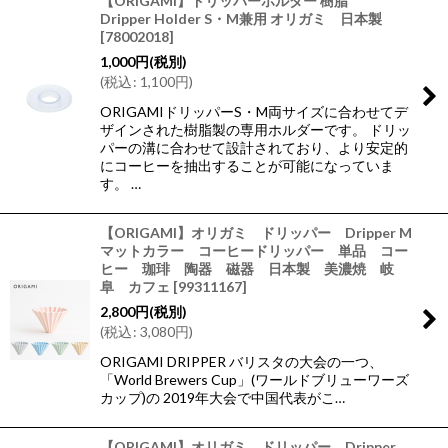
【ORIGAMI】ドリッパーホルダー 樹脂
Dripper Holder S・M兼用 オリガミ 日本製
[
78002018
]
1,000
円
(税別)
(
税込
:
1,100
円
)
ORIGAMIドリッパーS・M両サイズに合わせてデ
ザインされた樹脂製の専用ホルダーです。 ドリッ
パーの溝に合わせて設計されており、より安定的
にコーヒーを抽出することが可能になっていま
す。 …
【ORIGAMI】オリガミ ドリッパー Dripper M
マットカラー コーヒードリッパー 単品 コー
ヒー 珈琲 陶器 磁器 日本製 美濃焼 岐
阜 カフェ
[
99311167
]
2,800
円
(税別)
(
税込
:
3,080
円
)
ORIGAMI DRIPPER バリスタの大会の一つ、
「World Brewers Cup」(ワールドブリューワーズ
カップ)の 2019年大会で中国代表がこ…
【ORIGAMI】オリガミ ドリッパー Dripper