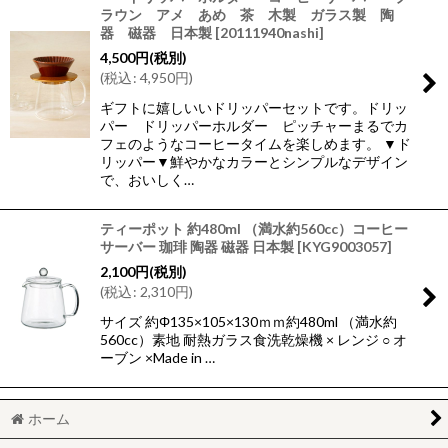
ラウン アメ あめ 茶 木製 ガラス製 陶
器 磁器 日本製
[
20111940nashi
]
4,500
円
(税別)
(
税込
:
4,950
円
)
ギフトに嬉しいいドリッパーセットです。ドリッ
パー ドリッパーホルダー ピッチャーまるでカ
フェのようなコーヒータイムを楽しめます。 ▼ド
リッパー▼鮮やかなカラーとシンプルなデザイン
で、おいしく…
ティーポット 約480ml （満水約560cc）コーヒー
サーバー 珈琲 陶器 磁器 日本製
[
KYG9003057
]
2,100
円
(税別)
(
税込
:
2,310
円
)
サイズ 約Φ135×105×130ｍｍ約480ml （満水約
560cc）素地 耐熱ガラス食洗乾燥機 × レンジ ○ オ
ーブン ×Made in …
ホーム