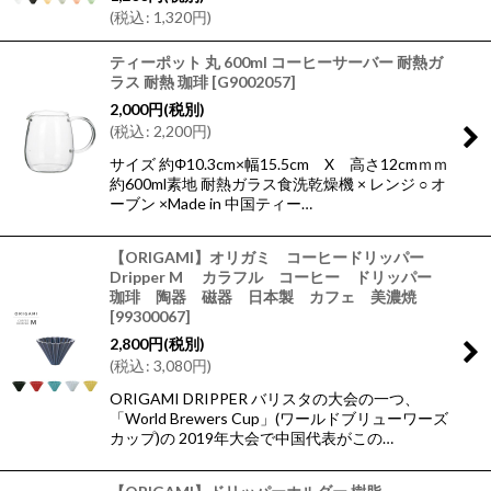
(
税込
:
1,320
円
)
ティーポット 丸 600ml コーヒーサーバー 耐熱ガ
ラス 耐熱 珈琲
[
G9002057
]
2,000
円
(税別)
(
税込
:
2,200
円
)
サイズ 約Φ10.3cm×幅15.5cm X 高さ12cmｍｍ
約600ml素地 耐熱ガラス食洗乾燥機 × レンジ ○ オ
ーブン ×Made in 中国ティー…
【ORIGAMI】オリガミ コーヒードリッパー
Dripper M カラフル コーヒー ドリッパー
珈琲 陶器 磁器 日本製 カフェ 美濃焼
[
99300067
]
2,800
円
(税別)
(
税込
:
3,080
円
)
ORIGAMI DRIPPER バリスタの大会の一つ、
「World Brewers Cup」(ワールドブリューワーズ
カップ)の 2019年大会で中国代表がこの…