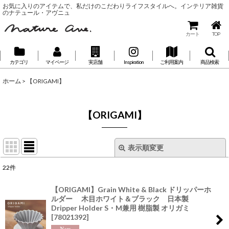
お気に入りのアイテムで、私だけのこだわりライフスタイルへ。インテリア雑貨
のナテュール・アヴニュ
カート
TOP
カテゴリ
マイページ
実店舗
Inspiration
ご利用案内
商品検索
ホーム
>
【ORIGAMI】
【ORIGAMI】
表示順変更
閉じる
22
件
表示数
:
【ORIGAMI】Grain White & Black ドリッパーホ
ルダー 木目ホワイト＆ブラック 日本製
並び順
:
Dripper Holder S・M兼用 樹脂製 オリガミ
[
78021392
]