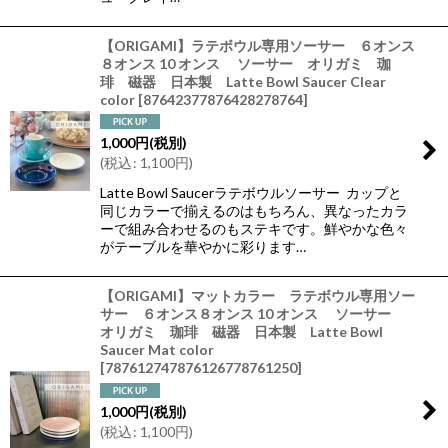
【ORIGAMI】ラテボウル専用ソーサー ６オンス
８オンス 10 オンス ソーサー オリガミ 珈
琲 磁器 日本製 Latte Bowl Saucer Clear
color
[
87642377876428278764
]
1,000
円
(税別)
(
税込
:
1,100
円
)
Latte Bowl Saucerラテボウルソーサー カップと
同じカラーで揃えるのはもちろん、異なったカラ
ーで組み合わせるのもステキです。鮮やかな色々
がテーブルを華やかに彩ります…
【ORIGAMI】マットカラー ラテボウル専用ソー
サー ６オンス８オンス 10 オンス ソーサー
オリガミ 珈琲 磁器 日本製 Latte Bowl
Saucer Mat color
[
787612747876126778761250
]
1,000
円
(税別)
(
税込
:
1,100
円
)