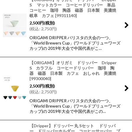
S マットカラー コーヒードリッパー 単品
コーヒー 珈琲 陶器 磁器 日本製 美濃焼
岐阜 カフェ
[
99311140
]
2,500
円
(税別)
(
税込
:
2,750
円
)
ORIGAMI DRIPPER バリスタの大会の一つ、
「World Brewers Cup」(ワールドブリューワーズ
カップ)の 2019年大会で中国代表がこ…
【ORIGAMI】オリガミ ドリッパー Dripper
S カラフル コーヒードリッパー 珈琲 陶
器 磁器 日本製 カフェ おしゃれ 美濃焼
[
99300040
]
2,500
円
(税別)
(
税込
:
2,750
円
)
ORIGAMI DRIPPER バリスタの大会の一つ、
「World Brewers Cup」(ワールドブリューワーズ
カップ)の 2019年大会で中国代表がこの…
【Dripper】ドリッパー 丸 Sセット ドリッパ
ー ドリッパーホルダー コーヒーサーバー ブ