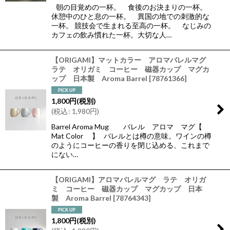
朝の目覚めの一杯。 食後のお決まりの一杯。
休憩中のひと息の一杯。 異国の地での刺激的な
一杯。 競技会で生まれる至高の一杯。 なじみの
カフェの飲み慣れた一杯。大切な人…
【ORIGAMI】マットカラー アロマバレルマグ
ラテ オリガミ コーヒー 磁器カップ マグカ
ップ 日本製 Aroma Barrel
[
78761366
]
1,800
円
(税別)
(
税込
:
1,980
円
)
Barrel Aroma Mug バレル アロマ マグ【
Mat Color 】 バレルとは樽の意味。ワインの樽
のようにコーヒーの香りを閉じ込める、これまで
にない…
【ORIGAMI】アロマバレルマグ ラテ オリガ
ミ コーヒー 磁器カップ マグカップ 日本
製 Aroma Barrel
[
78764343
]
1,800
円
(税別)