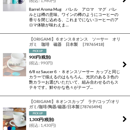
(
税込
:
1,980
円
)
Barrel Aroma Mug バレル アロマ マグ バレ
ルとは樽の意味。ワインの樽のようにコーヒーの
香りを閉じ込める、これまでにないコーヒーのア
ロマ体験が味わえま…
【ORIGAMI】６オンス８オンス ソーサー オリ
ガミ 珈琲 磁器 日本製
[
78765418
]
900
円
(税別)
(
税込
:
990
円
)
6/8 oz Saucer６・８オンスソーサー カップと同じ
カラーで揃えるのはもちろん、光沢のある３色の
艶カラーお選びいただいて、組み合わせるのもス
テキです。鮮やかな色々がテーブ…
【ORIGAMI】８オンスカップ ラテ/コップ/オリ
ガミ/珈琲/陶器/磁器/日本製
[
78765494
]
1,300
円
(税別)
(
税込
:
1,430
円
)