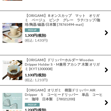
【ORIGAMI】８オンスカップ マット オリガ
ミ ベージュ ピンク グレー ラテ/コップ/珈
琲/陶器/磁器/日本製
[
78765494-mat
]
1,300
円
(税別)
(
税込
:
1,430
円
)
【ORIGAMI】ドリッパーホルダー Wooden
Dripper Holder S・M兼用 アカシア 木製 オリガ
ミ
[
KYT1300008
]
1,100
円
(税別)
(
税込
:
1,210
円
)
【ORIGAMI】オリガミ 樹脂ドリッパー AIR
Dripper S コーヒードリッパー 単品 コーヒ
ー 珈琲 日本製
[
78021200
]
1,200
円
(税別)