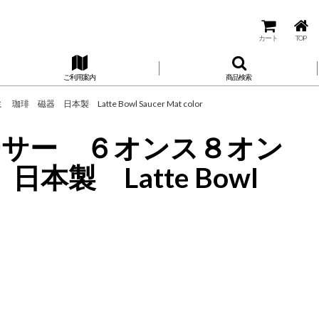
カート
TOP
ご利用案内
商品検索
日本製 Latte Bowl Saucer Mat color
ーサー ６オンス８オン
製 Latte Bowl