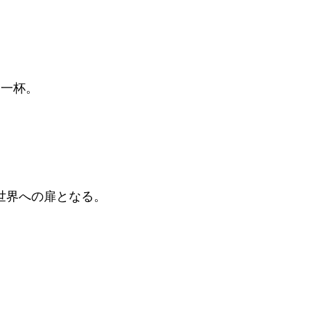
。
た一杯。
世界への扉となる。
。