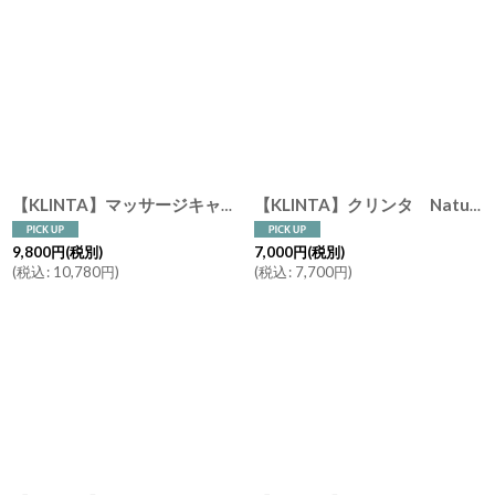
【KLINTA】マッサージキャンドル 900ml 85時間 Three wick candle クリンタ スウェーデン イギリス製 アロマキャンドル アロマ 香り 北欧 ギフト キャンドル 癒し ロウソク 大きなキャンドル
【KLINTA】クリンタ Nature Collection マッサージキャンドル 限定 ギフトセット プレゼント ギフト ギフトボックス ピーチ ハニーデューメロン リリー バブル ピンクグレープフルーツ
9,800
円
(税別)
7,000
円
(税別)
(
税込
:
10,780
円
)
(
税込
:
7,700
円
)