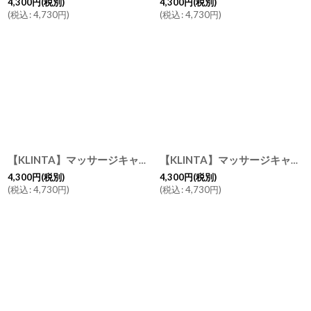
4,300
円
(税別)
4,300
円
(税別)
(
税込
:
4,730
円
)
(
税込
:
4,730
円
)
【KLINTA】マッサージキャンドル 200ml プロセッコ＆バニラ クリスマス限定 ギフトカード付き
【KLINTA】マッサージキャンドル 200ml コットンフレッシュ クリスマス限定 ギフトカード付き
4,300
円
(税別)
4,300
円
(税別)
(
税込
:
4,730
円
)
(
税込
:
4,730
円
)