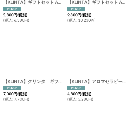
【KLINTA】ギフトセット AROMATERAPI The Weeks コレクション 7pcs キャンドル クリンタ/ろうそく/フレグランスキャンドル/マッサージ/セット
【KLINTA】ギフトセット AROMATERAPI The Year's コレクション 12pcs 各16ml キャンドル クリンタ/ろうそく/フレグランスキャンドル/マッサージ/セット
5,800
円
(税別)
9,300
円
(税別)
(
税込
:
6,380
円
)
(
税込
:
10,230
円
)
【KLINTA】クリンタ ギフトセット メンズコレクション マッサージキャンドル アロマキャンドル キャンドル アロマ ３個セット ギフト プレゼント
【KLINTA】アロマセラピー マッサージキャンドル １８０ml ティーツリー ゼラニウム レモングラス オレンジ シダーウッド Aromaterapi Mssage Candle スウェーデン イギリス
7,000
円
(税別)
4,800
円
(税別)
(
税込
:
7,700
円
)
(
税込
:
5,280
円
)