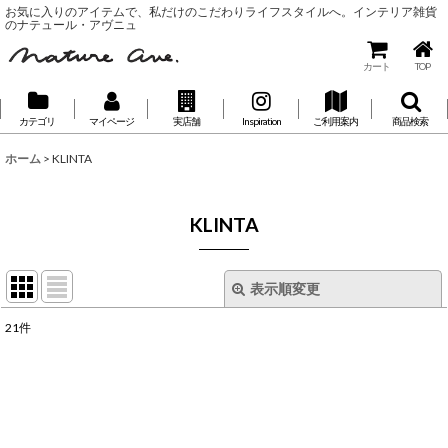
お気に入りのアイテムで、私だけのこだわりライフスタイルへ。インテリア雑貨
のナテュール・アヴニュ
カート
TOP
カテゴリ
マイページ
実店舗
Inspiration
ご利用案内
商品検索
ホーム
>
KLINTA
KLINTA
表示順変更
閉じる
21
件
表示数
:
並び順
: