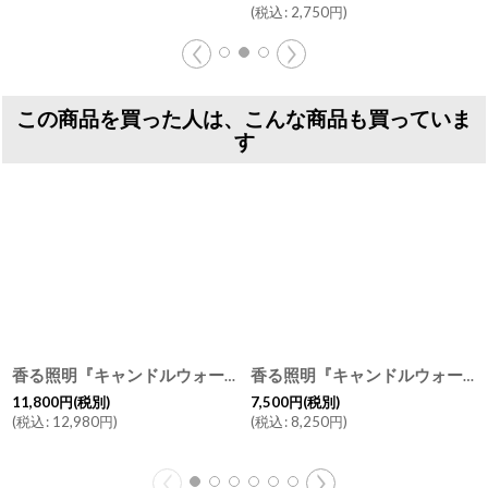
(
税込
:
2,750
円
)
この商品を買った人は、こんな商品も買っていま
す
香る照明『キャンドルウォーマーランプ L ハリケーン＆マッサージキャンドル200』セット ライト アロマキャンドル KLINTA クリンタ マッサージキャンドル アロマランプ ディフューザー ランタン
香る照明『キャンドルウォーマーランプ ミニ＆マッサージキャンドル』セット ライト KLINTA クリンタ マッサージキャンドル アロマキャンドル アロマランプ ディフューザー ランタン
11,800
円
(税別)
7,500
円
(税別)
(
税込
:
12,980
円
)
(
税込
:
8,250
円
)