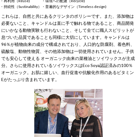
・再利用（Reuse)
・環境への配慮（Recycle)
・持続性（Sustinability）
・普遍的なデザイン（Timeless design)
これらは、自然と共にあるクリンタのポリシーです。また、添加物は
必要ないこと、キャンドルは直に手で触れる物であること、商品開発
にいかなる動物実験も行わないこと、そして全てに職人スピリットが
息づいた品質であることも同様に大切にしています。キャンドルは
96％が植物由来の成分で構成されており、人口的な防腐剤、着色料、
硫酸塩、動物性物質、その他添加物は一切使用されていません。子供
でも安心して使える オーガニック由来の菜種油とソイワックスが主成
分。さらに使用されているソイワックスはEco Soya認証済みの100％
オーガニック。お肌に嬉しい、血行促進や抗酸化作用のあるビタミン
Eがたっぷり含まれています。