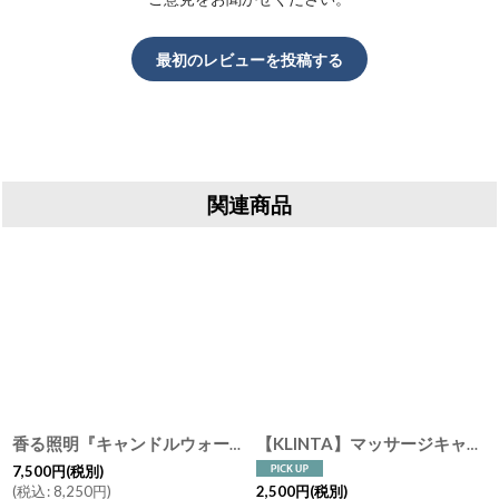
最初のレビューを投稿する
関連商品
香る照明『キャンドルウォーマーランプ ミニ＆マッサージキャンドル』セット ライト KLINTA クリンタ マッサージキャンドル アロマキャンドル アロマランプ ディフューザー ランタン
[
KLT990111-116
]
【KLINTA】マッサージキャンドル 90ml スウェーデン製 アロマキャンドル 香り ギフト メッセージ リリー ピーチ ハニーデューメロン エルダーフラワー レモン フィグ グレープ
7,500
円
(税別)
(
税込
:
8,250
円
)
2,500
円
(税別)