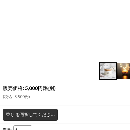
販売価格
:
5,000
円
(税別)
(
税込
:
5,500
円
)
香り
を選択してください
数量
: