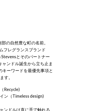
ン南部の自然豊な町の名前。
ムフレグランスブランド
 Stevensとそのパートナー
のキャンドル誕生から立ち止ま
つのキーワードを最優先事項と
います。
ecycle)
Timeless design)
ャンドルは直に手で触れる