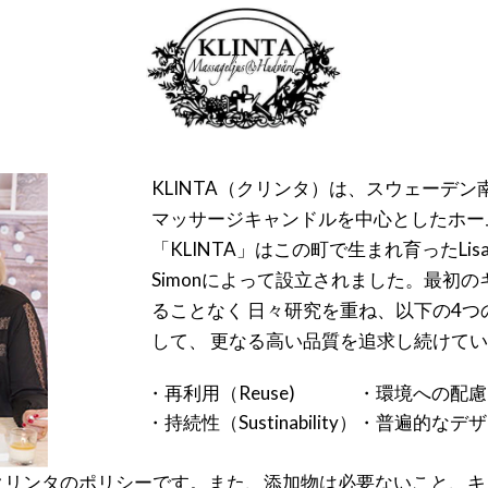
KLINTA（クリンタ）は、スウェーデ
マッサージキャンドルを中心としたホー
「KLINTA」はこの町で生まれ育ったLisa
Simonによって設立されました。最初
ることなく 日々研究を重ね、以下の4
して、 更なる高い品質を追求し続けて
・再利用（Reuse)
・環境への配慮（R
・持続性（Sustinability）
・普遍的なデザイン（
クリンタのポリシーです。また、添加物は必要ないこと、キ