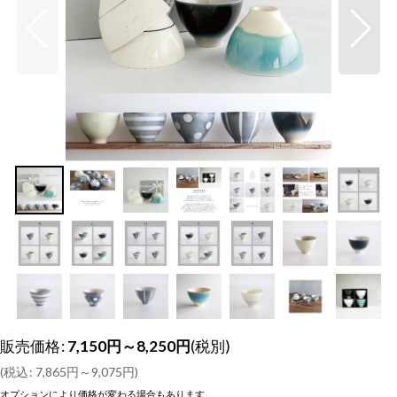
販売価格
:
7,150
円
～8,250
円
(税別)
(
税込
:
7,865
円
～9,075
円
)
オプションにより価格が変わる場合もあります。