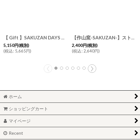
【 Gift 】SAKUZAN DAYS ストライプ マグカップ 2個セット DAYS ホワイト ブロンズ Stripe Mug cup 日本製 美濃焼 作山窯
【作山窯-SAKUZAN-】ストライプ マグカップ DAYS SARA ホワイト ブロンズ 黒土 Stripe Mugcup 日本製 美濃焼
5,150
円
(税別)
2,400
円
(税別)
(
税込
:
5,665
円
)
(
税込
:
2,640
円
)
ホーム
ショッピングカート
マイページ
Recent