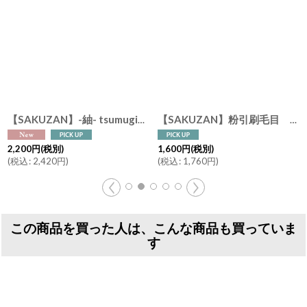
 夫婦茶碗 作山 美濃焼 日本製
[
3930269-1
]
【SAKUZAN】趣 粉引 夫婦茶碗 青磁 生成 ブルー アイボリー 作山 美濃焼 日本製
[
3930035
[
SAKU-hake
]
]
【作山窯-SAKUZAN-】-凛- 飯碗 ２個セット 茶碗 ボウル 作山窯 日本製 美濃焼 ねずみドット 生成ドット 紺吹き ボーダー ストライプ
1,600
円
(税別)
3,900
円
(税別)
(
税込
:
1,760
円
)
(
税込
:
4,290
円
)
この商品を買った人は、こんな商品も買っていま
す