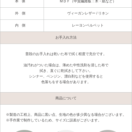
本体
ＭＤＦ（中質繊維板：木・紙など）
外側
ヴィーガンレザー / リネン
内側
レーヨンベルベット
お手入れ方法
普段のお手入れは乾いた布で拭く程度で充分です。
油汚れがついた場合は、薄めた中性洗剤を浸した布で
拭き、直ぐに乾拭きして下さい。
シンナー、ベンジン、漂白剤などを使用すると
色落ちをする場合があります。
商品について
※製造の工程上、商品に黒い点、生地の色が多少異なる場合がございます。
※手作業で制作しているため、サイズに誤差がございます。