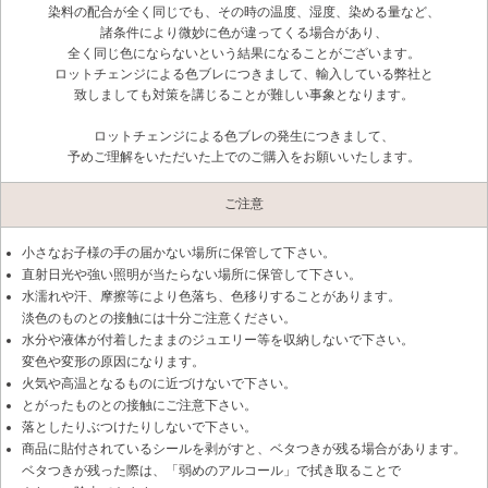
染料の配合が全く同じでも、その時の温度、湿度、染める量など、
諸条件により微妙に色が違ってくる場合があり、
全く同じ色にならないという結果になることがございます。
ロットチェンジによる色ブレにつきまして、輸入している弊社と
致しましても対策を講じることが難しい事象となります。
ロットチェンジによる色ブレの発生につきまして、
予めご理解をいただいた上でのご購入をお願いいたします。
ご注意
小さなお子様の手の届かない場所に保管して下さい。
直射日光や強い照明が当たらない場所に保管して下さい。
水濡れや汗、摩擦等により色落ち、色移りすることがあります。
淡色のものとの接触には十分ご注意ください。
水分や液体が付着したままのジュエリー等を収納しないで下さい。
変色や変形の原因になります。
火気や高温となるものに近づけないで下さい。
とがったものとの接触にご注意下さい。
落としたりぶつけたりしないで下さい。
商品に貼付されているシールを剥がすと、ベタつきが残る場合があります。
ベタつきが残った際は、「弱めのアルコール」で拭き取ることで