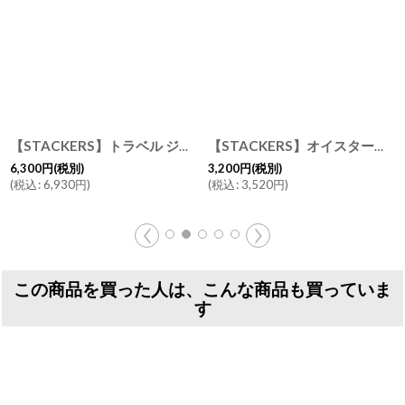
【STACKERS】トラベル ジュエリーボックス M ブラッシュ ピンク Blush Pink Travel M トラベルM スタッカーズ ロンドン
[
75340
]
【STACKERS】オイスターボックス Oyster Box ブラッシュピンク Blush Pink トラベル ジュエリーボックス スタッカーズ ロンドン UK
6,300
円
(税別)
3,200
円
(税別)
(
税込
:
6,930
円
)
(
税込
:
3,520
円
)
この商品を買った人は、こんな商品も買っていま
す