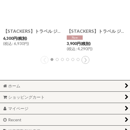
【STACKERS】トラベル ジュエリーボックス M ブラッシュ ピンク Blush Pink Travel M トラベルM スタッカーズ ロンドン
【STACKERS】トラベル ジュエリーボックス S Travel S レッド Red スタッカーズ ロンドン
6,300
円
(税別)
(
税込
:
6,930
円
)
3,900
円
(税別)
(
税込
:
4,290
円
)
ホーム
ショッピングカート
マイページ
Recent