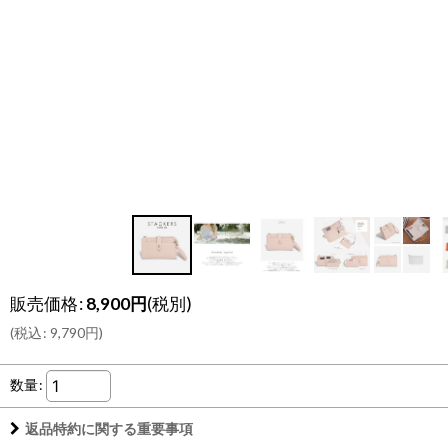
販売価格
:
8,900
円
(税別)
(
税込
:
9,790
円
)
数量
:
返品特約に関する重要事項