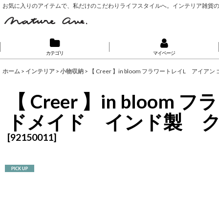
お気に入りのアイテムで、私だけのこだわりライフスタイルへ。インテリア雑貨
カテゴリ
マイページ
ホーム
>
インテリア
>
小物収納
>
【 Creer 】in bloom フラワートレイL 
【 Creer 】in bl
ドメイド インド製 
[
92150011
]