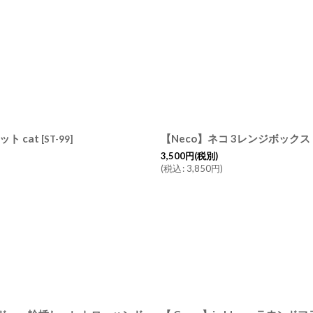
ト cat
[
ST-99
]
3,500
円
(税別)
(
税込
:
3,850
円
)