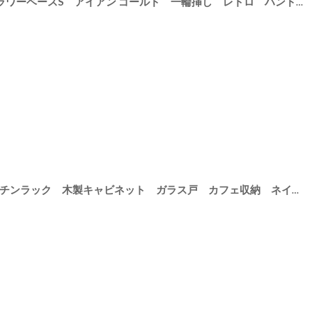
15
]
【 Creer】in bloom ラウンドフラワーベースS アイアン ゴールド 一輪挿し レトロ ハンドメイド インド製 クレエ
【 Creer 】NEIN MARKE キッチンラック 木製キャビネット ガラス戸 カフェ収納 ネインマーケ