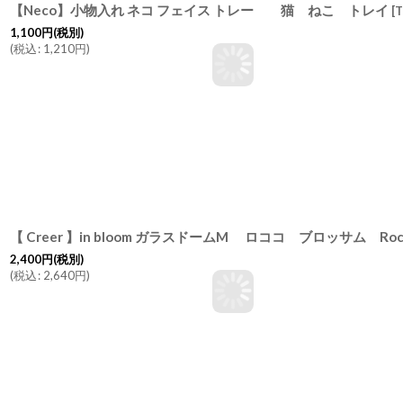
【Neco】小物入れ ネコ フェイス トレー 猫 ねこ トレイ
[
T
1,100
円
(税別)
(
税込
:
1,210
円
)
2,400
円
(税別)
(
税込
:
2,640
円
)