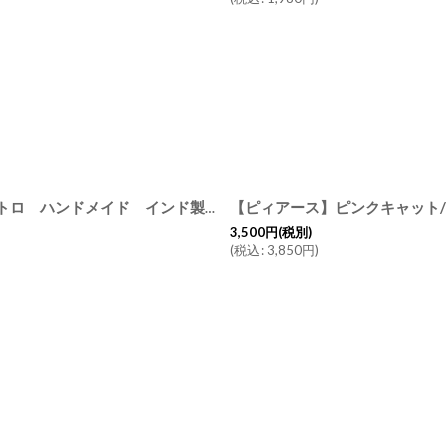
【ピィアース】ピンクキャット/ 
【 Creer】santolina アルミロングトレイ アルミ シルバー レトロ ハンドメイド インド製 クレエ
[
9215-0024
]
3,500
円
(税別)
(
税込
:
3,850
円
)