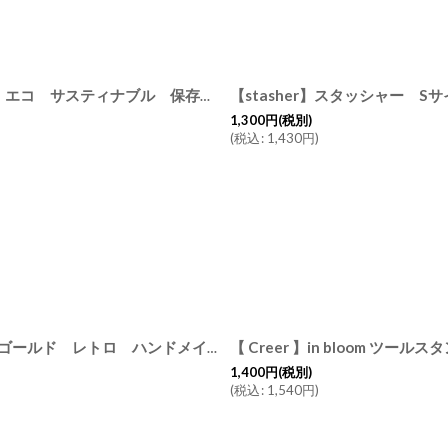
【stasher】スタッシャー ゴーバッグ Go Bag シリコンバッグ エコ サスティナブル 保存用器
[
STGO00
]
1,300
円
(税別)
(
税込
:
1,430
円
)
【 Creer 】in bloom ガラスドームL ロココ Rococo アイアン ゴールド レトロ ハンドメイド インド製 クレエ
[
92150005
1,400
円
(税別)
(
税込
:
1,540
円
)