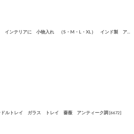
【MALAIKA】六角ガラスケース インテリアに 小物入れ （S・M・L・XL） インド製 アンティーク調 マライカ
ンドルトレイ ガラス トレイ 薔薇 アンティーク調
080
]
[
6672
]