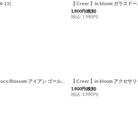
R-23
]
1,800
円
(税別)
(
税込
:
1,980
円
)
【 Creer 】in bloom ガラスドームM ロココ ブロッサム Rococo Blossom アイアン ゴールド レトロ ハンドメイド インド製 クレエ
1,800
円
(税別)
(
税込
:
1,980
円
)