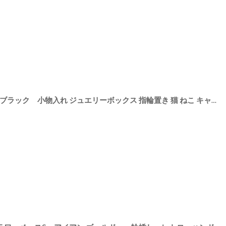
【Neco】ネコ 3レンジボックス ブラック 小物入れ ジュエリーボックス 指輪置き 猫 ねこ キャット cat