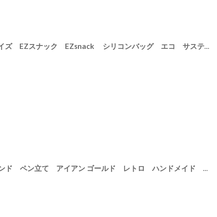
【stasher】スタッシャー Sサイズ EZスナック EZsnack シリコンバッグ エコ サスティナブル 保存用器 保存 再利用 収納 低温調理 レンジ オーブン 食洗機
-8
]
【 Creer 】in bloom ツールスタンド ペン立て アイアン ゴールド レトロ ハンドメイド インド製 クレエ