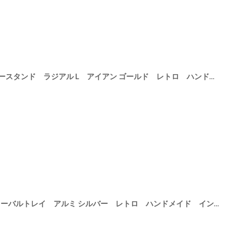
[
92050005
]
【 Creer 】in bloom アクセサリースタンド ラジアル L アイアン ゴールド レトロ ハンドメイド インド製 クレエ
03
]
【 Creer】santolina アルミ オーバルトレイ アルミ シルバー レトロ ハンドメイド インド製 クレエ