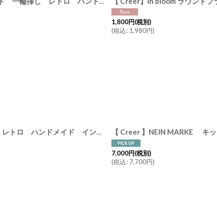
【 Creer】in bloom ラウンドフラワーベースL アイアン ゴールド 一輪挿し レトロ ハンドメイド インド製 クレエ
[
9235-00
1,800
円
(税別)
(
税込
:
1,980
円
)
【 Creer】santolina アルミガラスベース2連 アルミ シルバー レトロ ハンドメイド インド製 クレエ
[
9225-0040
]
7,000
円
(税別)
(
税込
:
7,700
円
)