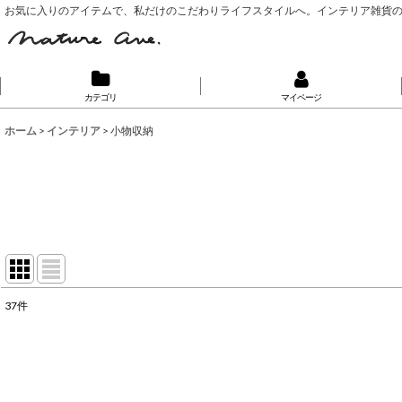
お気に入りのアイテムで、私だけのこだわりライフスタイルへ。インテリア雑貨
カテゴリ
マイページ
ホーム
>
インテリア
>
小物収納
37
件
表示数
:
並び順
: