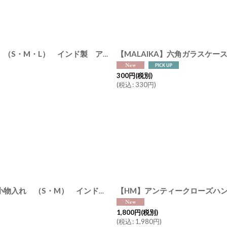
絞り込む
【MALAIKA】長方形 ガラスケース インテリアに 小物入れ （S・M・L） インド製 アンティーク調 マライカ
[
BOX0002
]
300
円
(税別)
(
税込
:
330
円
)
【HM】アンティークローズハ
【MALAIKA】サーカステント ガラスケース インテリアに 小物入れ （S・M） インド製 アンティーク調 マライカ
[
BOX0
1,800
円
(税別)
(
税込
:
1,980
円
)