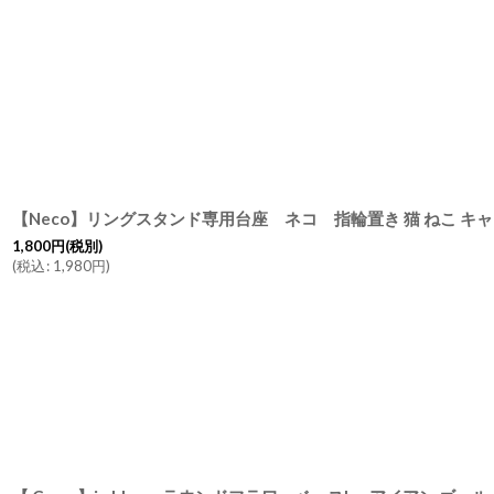
【Neco】リングスタンド専用台座 ネコ 指輪置き 猫 ねこ キャッ
1,800
円
(税別)
(
税込
:
1,980
円
)