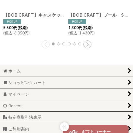
【BOB CRAFT】キャスケット L 高さ30cm ガラス フラワーベース クリア モーヴピンク グレイ 花瓶
【BOB CRAFT】ブール S 高さ 9cm ガラス フラワーベース クリア アンバー グレイ 花瓶
5,500
円
(税別)
1,300
円
(税別)
(
税込
:
6,050
円
)
(
税込
:
1,430
円
)
ホーム
ショッピングカート
マイページ
Recent
特定商取引法表示
ご利用案内
ギフトコーナー