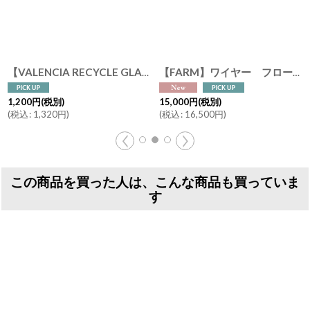
【VALENCIA RECYCLE GLASS 】インテリア ガラスボトル ベース 花瓶 フラワーアレンジント 花器 BLUE PURPLE AMBER スペイン製 アンティーク風 100％ リサイクルガラス レトロ
[
670-1
]
【FARM】ワイヤー フロート ポット40 アイアン 鉢 セメントポット 植木鉢
1,200
円
(税別)
15,000
円
(税別)
(
税込
:
1,320
円
)
(
税込
:
16,500
円
)
この商品を買った人は、こんな商品も買っていま
す