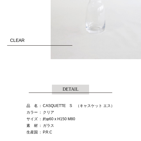
CLEAR
DETAIL
品 名
：
CASQUETTE S （キャスケット エス）
カラー
：
クリア
サイズ
：
約φ60 x H150 M80
素 材
：
ガラス
生産国
：
P.R.C