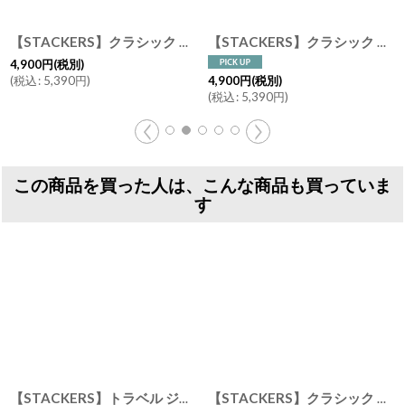
【STACKERS】クラシック ジュエリーボックス Open オープン ブラック Black スタッカーズ ロンドン イギリス
[
75460
【STACKERS】クラシック ジュエリーボックス 4sec ブラック Black 黒 スタッカーズ ロンドン イギリス
]
4,900
円
(税別)
(
税込
:
5,390
円
)
4,900
円
(税別)
(
税込
:
5,390
円
)
この商品を買った人は、こんな商品も買っていま
す
【STACKERS】トラベル ジュエリーボックス S Travel S トープ グレージュ Taupe スタッカーズ
【STACKERS】クラシック ジュエリーボックス 25sec ラベンダー Lavender スタッカーズ ロンドン イギリス