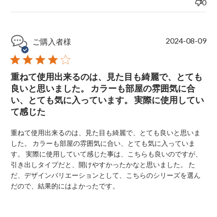
0
P
2024-08-09
ご購入者様
u
b
l
重ねて使用出来るのは、見た目も綺麗で、とても
i
s
良いと思いました。 カラーも部屋の雰囲気に合
h
い、とても気に入っています。 実際に使用してい
e
て感じた
d
d
a
重ねて使用出来るのは、見た目も綺麗で、とても良いと思いま
t
した。 カラーも部屋の雰囲気に合い、とても気に入っていま
e
す。 実際に使用していて感じた事は、こちらも良いのですが、
引き出しタイプだと、開けやすかったかなと思いました。 た
だ、デザインバリエーションとして、こちらのシリーズを選ん
だので、結果的にはよかったです。