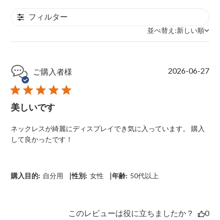
フィルター
並べ替え:
新しい順
並べ替え
P
2026-06-27
ご購入者様
u
b
l
美しいです
i
s
h
ネックレスが綺麗にディスプレイでき気に入っています。 購入
e
して良かったです！
d
d
a
t
|
|
購入目的:
自分用
性別:
女性
年齢:
50代以上
e
このレビューは役に立ちましたか？
0