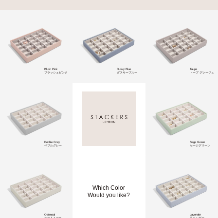
Blush Pink
Dusky Blue
Taupe
ブラッシュピンク
ダスキーブルー
トープ グレージュ
Pebble Grey
Sage Green
ペブルグレー
セージグリーン
Which Color
Would you like?
Oatmeal
Lavender
オートミール
ラベンダー