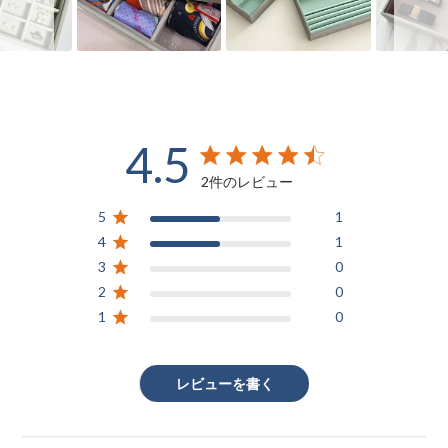
4.5
4.5 out of 5 stars 2 total reviews
2件のレビュー
5
1
4
1
3
0
2
0
1
0
レビューを書く