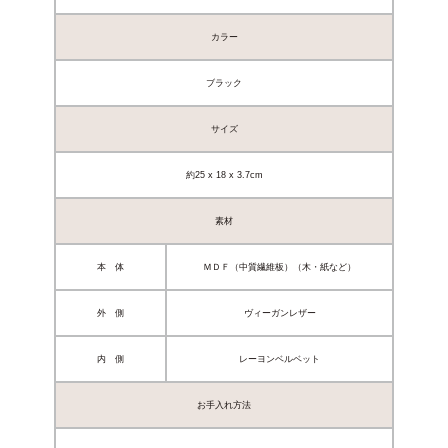
カラー
ブラック
サイズ
約25 x 18 x 3.7cm
素材
本 体
ＭＤＦ（中質繊維板）（木・紙など）
外 側
ヴィーガンレザー
内 側
レーヨンベルベット
お手入れ方法