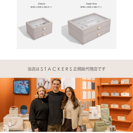
Classic
Super Size
W25 x D18 x H(5.4〜）
W36 x D25 x H(5.7〜）