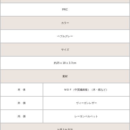
PRC
カラー
ペブルグレー
サイズ
約25 x 18 x 3.7cm
素材
本 体
ＭＤＦ（中質繊維板）（木・紙など）
外 側
ヴィーガンレザー
内 側
レーヨンベルベット
お手入れ方法