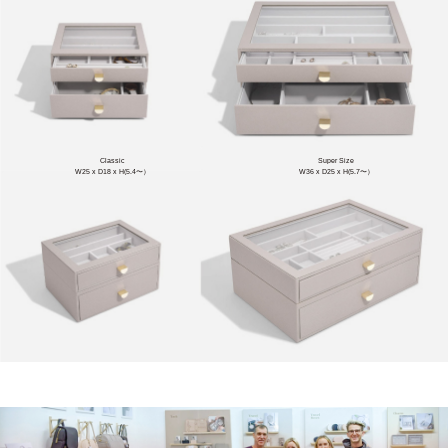
Classic
Super Size
W25 x D18 x H(5.4〜）
W36 x D25 x H(5.7〜）