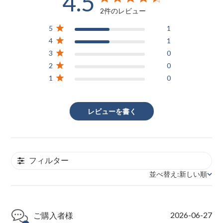
4.5
4.5 out of 5 stars 2 total reviews
2件のレビュー
5
1
4
1
3
0
2
0
1
0
レビューを書く
フィルター
並べ替え:
新しい順
並べ替え
P
2026-06-27
ご購入者様