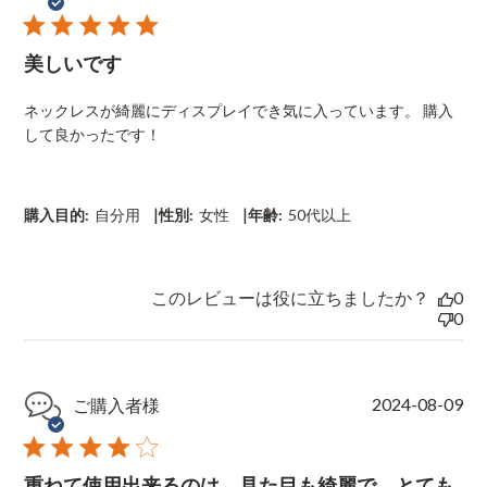
u
b
l
美しいです
i
s
h
ネックレスが綺麗にディスプレイでき気に入っています。 購入
e
して良かったです！
d
d
a
t
|
|
購入目的:
自分用
性別:
女性
年齢:
50代以上
e
このレビューは役に立ちましたか？
0
0
P
2024-08-09
ご購入者様
u
b
l
重ねて使用出来るのは、見た目も綺麗で、とても
i