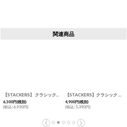
関連商品
【STACKERS】 クラシック ジュエリーボックス Lid リッド （蓋付ケース） ペブルグレー Pebble Gray スタッカーズ ロンドン イギリス
【STACKERS】クラシック ジュエリーボックス Open オープン ペブルグレー Pebble Gray スタッカーズ ロンドン イギリス
6,300
円
(税別)
4,900
円
(税別)
(
税込
:
6,930
円
)
(
税込
:
5,390
円
)