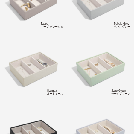
Taupe
Pebble Grey
トープ グレージュ
ペブルグレー
Oatmeal
Sage Green
オートミール
セージグリーン