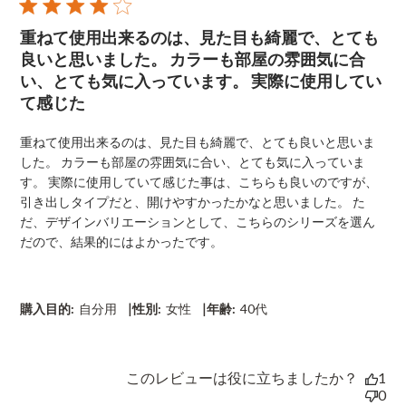
b
l
重ねて使用出来るのは、見た目も綺麗で、とても
i
s
良いと思いました。 カラーも部屋の雰囲気に合
h
い、とても気に入っています。 実際に使用してい
e
て感じた
d
d
a
重ねて使用出来るのは、見た目も綺麗で、とても良いと思いま
t
した。 カラーも部屋の雰囲気に合い、とても気に入っていま
e
す。 実際に使用していて感じた事は、こちらも良いのですが、
引き出しタイプだと、開けやすかったかなと思いました。 た
だ、デザインバリエーションとして、こちらのシリーズを選ん
だので、結果的にはよかったです。
|
|
購入目的:
自分用
性別:
女性
年齢:
40代
このレビューは役に立ちましたか？
1
0