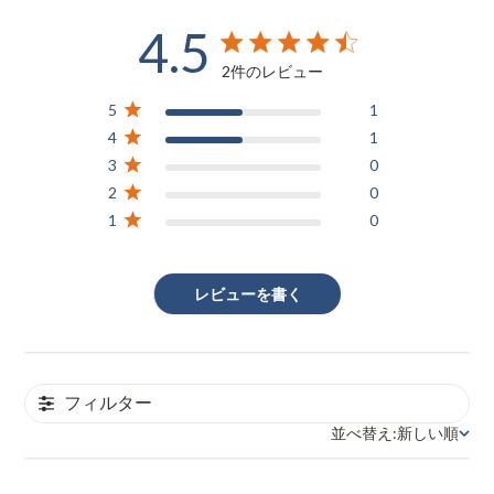
4.5
4.5 out of 5 stars 2 total reviews
2件のレビュー
5
1
4
1
3
0
2
0
1
0
レビューを書く
フィルター
並べ替え:
新しい順
並べ替え