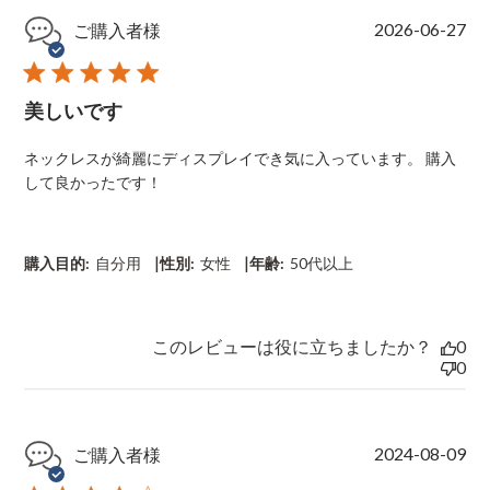
P
2026-06-27
ご購入者様
u
b
l
美しいです
i
s
h
ネックレスが綺麗にディスプレイでき気に入っています。 購入
e
して良かったです！
d
d
a
t
|
|
購入目的:
自分用
性別:
女性
年齢:
50代以上
e
このレビューは役に立ちましたか？
0
0
P
2024-08-09
ご購入者様
u