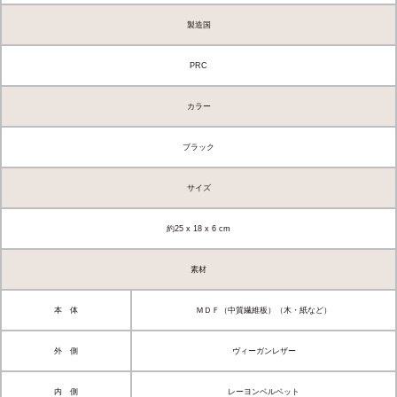
製造国
PRC
カラー
ブラック
サイズ
約25 x 18 x 6 cm
素材
本 体
ＭＤＦ（中質繊維板）（木・紙など）
外 側
ヴィーガンレザー
内 側
レーヨンベルベット