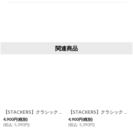
関連商品
【STACKERS】クラシック ジュエリーボックス 5sec ブラック 黒 BLACK スタッカーズ イギリス ロンドン UK
[
75460
【STACKERS】クラシック ジュエリーボックス 25sec ブラック Black 黒 スタッカーズ ロンドン イギリス
]
4,900
円
(税別)
4,900
円
(税別)
(
税込
:
5,390
円
)
(
税込
:
5,390
円
)