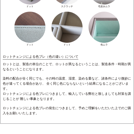
ドット
スクラッチ
毛並みムラ
ドット
ドット
色ムラ
ロットチェンジによる色ブレ（色の違い）について
ロットとは、製造の単位のことで、ロットが異なるということは、製造条件・時期が異
なるということになります。
染料の配合が全く同じでも、その時の温度、湿度、染める量など、諸条件により微妙に
色が違ってくる場合があり、 全く同じ色にならないという結果になることがございま
す。
ロットチェンジによる色ブレにつきまして、輸入している弊社と致しましても対策を講
じることが 難しい事象となります。
ロットチェンジによる色ブレの発生につきまして、予めご理解をいただいた上でのご購
入をお願いいたします。