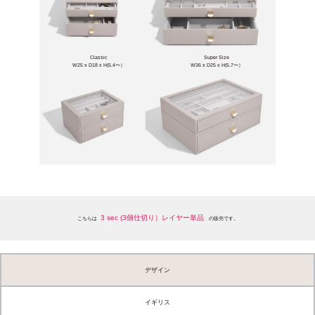
Classic
Super Size
W25 x D18 x H(5.4〜）
W36 x D25 x H(5.7〜）
3 sec (3個仕切り）レイヤー単品
こちらは
の販売です。
デザイン
イギリス