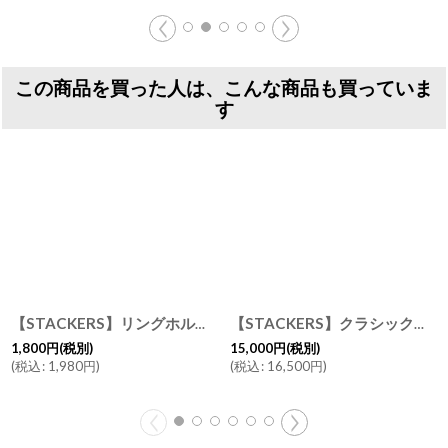
この商品を買った人は、こんな商品も買っていま
す
【STACKERS】リングホルダー グレージュ グレイ グレイベージュ リングロール 3個仕切りに入るリングホルダー アクセサリー収納 スタッカーズ
【STACKERS】クラシック ジュエリーボックス 選べる3個セット ブラック Black Classic スタッカーズ ロンドン UK
1,800
円
(税別)
15,000
円
(税別)
(
税込
:
1,980
円
)
(
税込
:
16,500
円
)